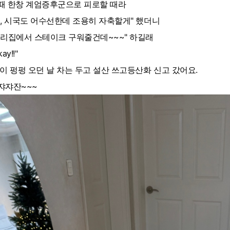
때 한창 계엄증후군으로 피로할 때라
응, 시국도 어수선한데 조용히 자축할게" 했더니
우리집에서 스테이크 구워줄건데~~~" 하길래
ay!!"
이 펑펑 오던 날 차는 두고 설산 쓰고등산화 신고 갔어요.
쟈쟈잔~~~