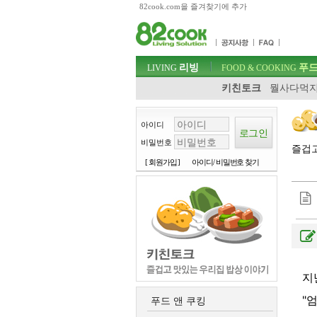
82cook.com을 즐겨찾기에 추가
목차
주메뉴 바로가기
컨텐츠 바로가기
검색 바로가기
주메뉴
리빙
푸드
로그인 바로가기
LIVING
FOOD & COOKING
키친토크
뭘사다먹지
아이디
비밀번호
즐겁
[ 회원가입 ]
아이디/ 비밀번호 찾기
지
"
푸드 앤 쿠킹