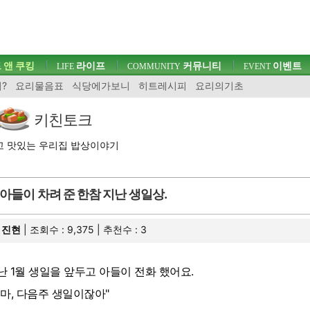
 앤 쿠킹
라이프
커뮤니티
이벤트
LIFE
COMMUNITY
EVENT
?
요리물음표
식당에가보니
히트레시피
요리의기초
키친토크
고 맛있는 우리집 밥상이야기
아들이 차려 준 한참 지난 생일상.
진현
| 조회수 : 9,375 | 추천수 :
3
난 1월 생일을 앞두고 아들이 전화 했어요.
엄마, 다음주 생일이잖아"