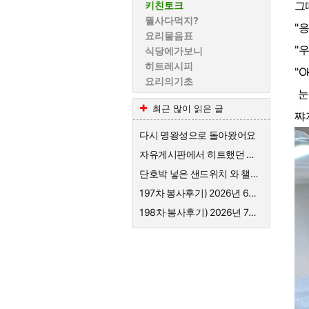
그
키친토크
뭘사다먹지?
"
요리물음표
"
식당에가보니
히트레시피
"Ok
요리의기초
눈
최근 많이 읽은 글
쨔
다시 명왕성으로 돌아왔어요
자유게시판에서 히트했던 샌드위치 레시피
단호박 넣은 샌드위치 와 챌시 미모 자랑
197차 봉사후기) 2026년 6월 목살돈가스, 고춧잎나물, 오이지무침
198차 봉사후기) 2026년 7월 돼지갈비와 냉면, 만두