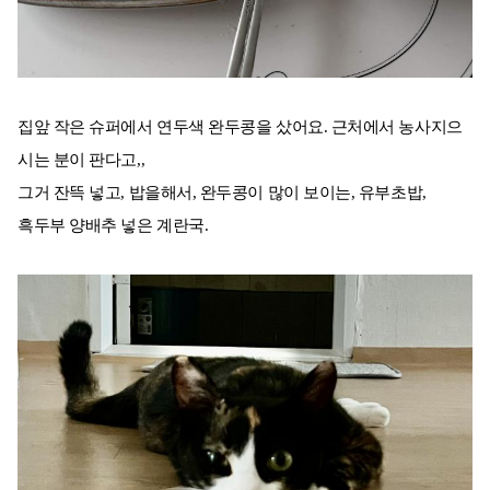
집앞 작은 슈퍼에서 연두색 완두콩을 샀어요. 근처에서 농사지으
시는 분이 판다고,,
그거 잔뜩 넣고, 밥을해서, 완두콩이 많이 보이는, 유부초밥,
흑두부 양배추 넣은 계란국.