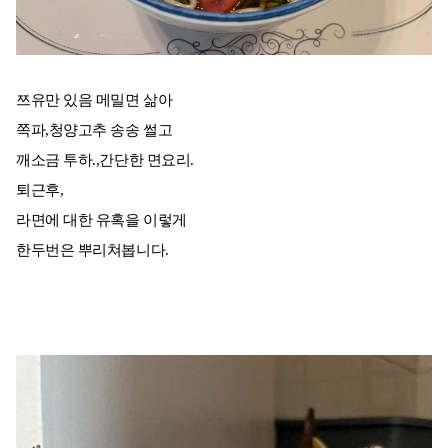
쯔유만 있음 메밀면 삶아
쪽파,청양고추 송송 썰고
깨소금 투하.,간단한 면요리.
퇴근후,
라면에 대한 유혹을 이렇게
한두번은 뿌리쳐봅니다.