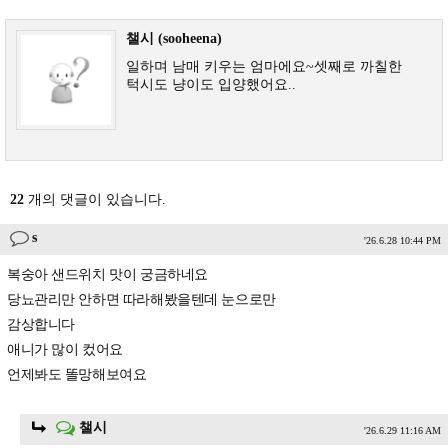
챌시 (sooheena)
일하며 남매 키우는 엄마에요~셋째로 까칠한
턱시도 냥이도 입양했어요..
22
개의 댓글이 있습니다.
s
'26.6.28 10:44 PM
복숭아 샌드위치 맛이 궁금하네요
당뇨관리만 안하면 따라해봤을텐데 눈으로만
감상합니다
애니가 많이 컸어요
언제봐도 똘망해보여요
챌시
'26.6.29 11:16 AM