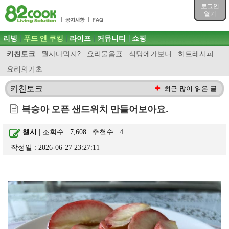
목차
로그인
주메뉴 바로가기
열기
컨텐츠 바로가기
검색 바로가기
주메뉴
리빙
푸드 앤 쿠킹
라이프
커뮤니티
쇼핑
로그인 바로가기
키친토크
뭘사다먹지?
요리물음표
식당에가보니
히트레시피
요리의기초
키친토크
최근 많이 읽은 글
복숭아 오픈 샌드위치 만들어보아요.
챌시
| 조회수 : 7,608 | 추천수 :
4
작성일 : 2026-06-27 23:27:11