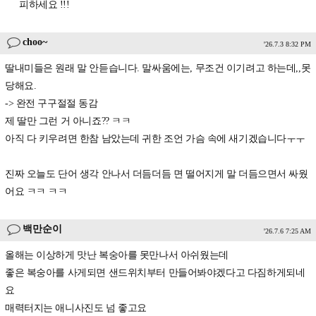
피하세요 !!!
choo~
'26.7.3 8:32 PM
딸내미들은 원래 말 안듣습니다. 말싸움에는, 무조건 이기려고 하는데,,못
당해요.
-> 완전 구구절절 동감
제 딸만 그런 거 아니죠?? ㅋㅋ
아직 다 키우려면 한참 남았는데 귀한 조언 가슴 속에 새기겠습니다ㅜㅜ
진짜 오늘도 단어 생각 안나서 더듬더듬 면 떨어지게 말 더듬으면서 싸웠
어요 ㅋㅋ ㅋㅋ
백만순이
'26.7.6 7:25 AM
올해는 이상하게 맛난 복숭아를 못만나서 아쉬웠는데
좋은 복숭아를 사게되면 샌드위치부터 만들어봐야겠다고 다짐하게되네
요
매력터지는 애니사진도 넘 좋고요