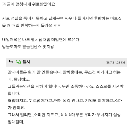
과 글에 엄청나게 위로받았어요
서로 성질을 죽이지 못하고 날세우며 싸우다 돌아서면 후회하는 바보짓
을 왜 매일 반복하는지 몰라요 ㅎㅎ
내일저녁은 나도 챌시님처럼 메밀면에 쯔유다
방울토마토 곁들인센스 멋져용
챌시
'26.7.2 4:28 PM
딸내미들은 원래 말 안듣습니다. 말싸움에는, 무조건 이기려고 하는
데,,못당해요.
그들과는언쟁을 피해야 합니다. 우린 소중하니까요. 스스로를 지켜야
합니다.
혈압터지고, 뒤로넘어가고,,단어 생각 안나고, 기억도 희미하고..상대
가 안되요.
그래서 밀리면,,소리만 지르고,,ㅎㅎㅎ대부분 우리가 무너지기 십상.
절대절대,