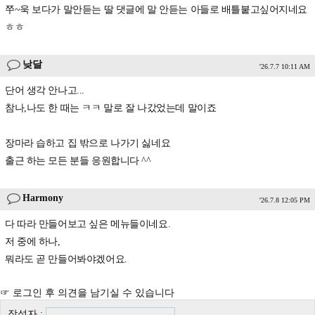
쭈~욱 보다가 말안듣는 딸 댓글에 말 안듣는 아들로 배틀붙고싶어지네요
ㅎㅎ
낮달
'26.7.7 10:11 AM
단어 생각 안나고...
참나,나도 한 때는 ㅋㅋ 말로 잘 나갔었는데 말이죠
장마라 습하고 집 밖으로 나가기 싫네요
출근 하는 모든 분들 응원합니다 ^^
Harmony
'26.7.8 12:05 PM
다 따라 만들어보고 싶은 메뉴들이네요.
저 중에 하나,
뭐라도 곧 만들어봐야겠어요.
☞ 로그인 후 의견을 남기실 수 있습니다
작성자 :