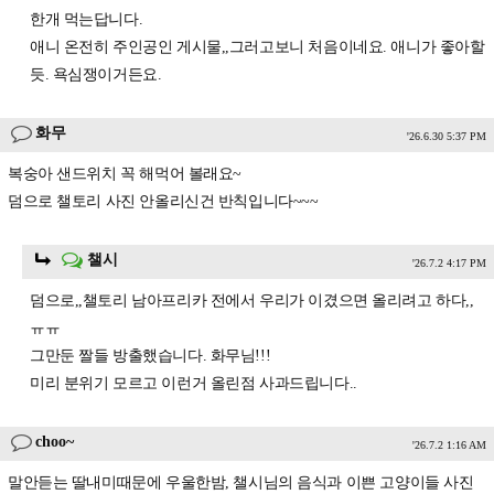
한개 먹는답니다.
애니 온전히 주인공인 게시물,,그러고보니 처음이네요. 애니가 좋아할
듯. 욕심쟁이거든요.
화무
'26.6.30 5:37 PM
복숭아 샌드위치 꼭 해먹어 볼래요~
덤으로 챌토리 사진 안올리신건 반칙입니다~~~
챌시
'26.7.2 4:17 PM
덤으로,,챌토리 남아프리카 전에서 우리가 이겼으면 올리려고 하다,,
ㅠㅠ
그만둔 짤들 방출했습니다. 화무님!!!
미리 분위기 모르고 이런거 올린점 사과드립니다..
choo~
'26.7.2 1:16 AM
말안듣는 딸내미때문에 우울한밤, 챌시님의 음식과 이쁜 고양이들 사진