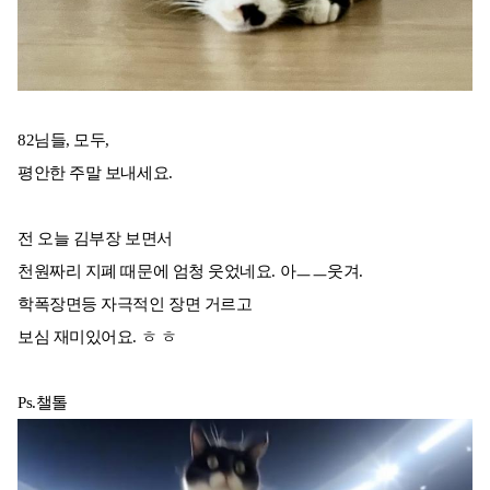
82님들, 모두,
평안한 주말 보내세요.
전 오늘 김부장 보면서
천원짜리 지폐 때문에 엄청 웃었네요. 아ㅡㅡ웃겨.
학폭장면등 자극적인 장면 거르고
보심 재미있어요. ㅎ ㅎ
Ps.챌톨