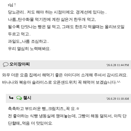
s님 !
당뇨관리.. 저도 해야 하는 시점이에요. 경계선에 있다는..
나름,,탄수화물 먹기전에 계란 삶은거 한두개 먹고,
될수록 단맛나는 빵은 덜 먹고, 그래도 한조각 먹을때는 올리브오일
두르고 먹고..
과일도,,나름 조심하고..
우리 열심히 노력해봐요.
오이장아찌
'26.6.28 11:44 PM
와우 더운 요즘 집에서 해먹기 좋은 아이디어 소개해 주셔서 감사드려요.
바나나와 복숭아 슬라이스로 오픈샌드위치 꼭 해먹어 보겠습니다.^^
챌시
'26.6.29 11:18 AM
촉촉하고 부드러운 빵,,크림치즈,,꼭 요.ㅎ
전 좋아하는 식빵 냉동실에 쟁여놓는데, 그빵이 해동 덜되서, 아직 단
단할때,,먹음 더 맛있어요.