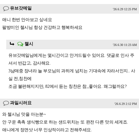
유브갓메일
'26.6.29 12:25 PM
애니 한번 안아보고 싶네요
팔방미인 첼시님 항상 건강하고 행복하세요
챌시
'26.6.30 11:23 AM
유브갓메일님에게는 몇시간이고 안겨드릴수 있어요. 댓글로 인사 주
셔서 반갑고, 감사해요.
3남매중 장녀라 늘 부모님의 과하게 넘치는 기대속에 자라서인지.. 사
실 전,칭찬에
조금 불편해지지만, 82에서 듣는 칭찬은 참,,좋아요. 왜그럴까요?
과일시러요
'26.6.29 2:12 PM
와 첼시님 맛을 아는분~
안 구운 촉촉 생식빵으로 하는 샌드위치는 또 완전 다른 맛의 세계죠.
애니에게 정면샷 너무 인상적이라고 전해주세요.