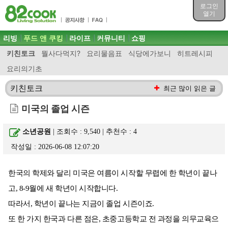
목차
로그인
주메뉴 바로가기
열기
컨텐츠 바로가기
검색 바로가기
주메뉴
리빙
푸드 앤 쿠킹
라이프
커뮤니티
쇼핑
로그인 바로가기
키친토크
뭘사다먹지?
요리물음표
식당에가보니
히트레시피
요리의기초
키친토크
최근 많이 읽은 글
미국의 졸업 시즌
소년공원
| 조회수 : 9,540 | 추천수 :
4
작성일 : 2026-06-08 12:07:20
한국의 학제와 달리 미국은 여름이 시작할 무렵에 한 학년이 끝나
고, 8-9월에 새 학년이 시작합니다.
따라서, 학년이 끝나는 지금이 졸업 시즌이죠.
또 한 가지 한국과 다른 점은, 초중고등학교 전 과정을 의무교육으