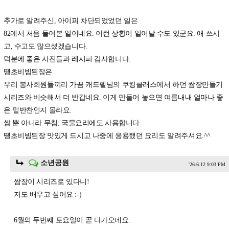
추가로 알려주신, 아이피 차단되었었던 일은
82에서 처음 들어본 일이네요. 이런 상황이 일어날 수도 있군요. 애 쓰시
고, 수고도 많으셨겠습니다.
덕분에 좋은 사진들과 레시피 감사합니다.
땡초비빔된장은
우리 봉사회원들끼리 가끔 캐드펠님의 쿠킹클래스에서 하던 쌈장만들기
시리즈와 비슷해서 더 반갑네요. 이게 만들어 놓으면 여름내내 얼마나 좋
은 밑반찬인지 몰라요.
쌈 뿐 아니라 무침, 국물요리에도 사용합니다.
땡초비빔된장 맛있게 드시고 나중에 응용했던 요리도 알려주셔요.^^
소년공원
'26.6.12 9:03 PM
쌈장이 시리즈로 있다니!
저도 배우고 싶어요 :-)
6월의 두번째 토요일이 곧 다가오네요.