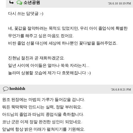
소년공원
'26.6.10 10:19 PM
다시 쓰는 답댓글 :-)
네, 꽃값을 절약하려는 목적도 있었지만, 우리 아이 졸업식에 특별한
무언가를 해주고 싶은 마음도 컸어요.
비싼 졸업 선물 대신에 세상에 하나뿐인 꽃다발을 들려주었죠.
진현님 절친과 곧 재회하겠군요.
일년 사이에 아이들은 얼마나 쑥쑥 자라는지...
놀라며 상봉할 모습에 제가 다 흐뭇해집니다 :-)
hoshidsh
'26.6.8 8:21 PM
원조 된장에는 마법의 가루가 들어갔을 겁니다.
뭐든 뚝딱뚝딱 만드시는 실력, 정말 부러워요.
아드님의 졸업과 따님의 종업식을 축하합니다.
코난 군은 이제 정말 완전한 성인이 되었네요.
앞날에 항상 밝은 미래가 펼쳐지기를 기원해요.