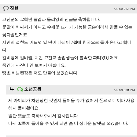
진현
'26.6.8 2:56 PM
코난군의 12학년 졸업과 둘리양의 진급을 축하합니다.
꽃값이 비싸서가 아니고 수제꽃 뜨개가 가능한 금손이라서 만들 수 있는
꽃다발인거죠.
저만의 절친도 어느덧 일 년이 다되어 7월에 한국으로 돌아 온다고 합니
다.
갈비탕에 갈비찜, 치킨 고진교 졸업생들이 흡족한 파티였겠어요.
중간에 사진이 안 보여서 아쉽네요.
땡초 비빔된장은 저도 만들어 보겠습니다.
소년공원
'26.6.9 9:31 PM
제 아이피가 차단당한 것인지 들어올 수가 없어서 폰으로 데이타 사용
해서 들어왔어요.
일단 댓글로 축하해주셔서 감사합니다.
다시 82쿡에 들어올 수 있게 되면 좀 더 정다운 답댓글 쓰겠습니다.