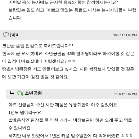
이번달 음식 봉사에도 근사한 음료와 함께 참석하시는지요?
보람있는 일도 하고, 예쁘고 맛있는 음료도 마시는 봉사자님들이 부럽
습니다.
juju
'26.6.11 11:09 PM
코난군 졸업 진심으로 축하드립니다!!!
한국에 곧 오시겠네요. 소년공원님 82쿡 팬미팅이라도 하셔야할 것 같은
데 일정이 바쁘실테니 어렵겠지요? ㅎㅎ
땡초비빔된장은 저도 만들어보고 싶네요. 시판 쌈장보다 맛있을 것 같은
데 보관 기간이 길진 않을 것 같아요.
소년공원
'26.6.12 9:07 PM
아트 선생님이 주신 시판 제품은 유통기한이 아주 길었어요.
1년도 넘더라구요.
발효음식인 된장을 푹 익힌 거라서 냉장보관만 하면 오래 두고 먹을
수 있나봐요.
하지만 너무 맛있어서 1년은 커녕 일주일만에 다 먹어버렸죠 ㅎㅎㅎ