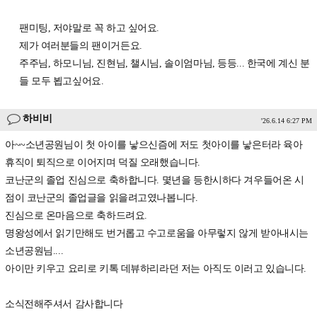
팬미팅, 저야말로 꼭 하고 싶어요.
제가 여러분들의 팬이거든요.
주주님, 하모니님, 진현님, 챌시님, 솔이엄마님, 등등... 한국에 계신 분
들 모두 뵙고싶어요.
하비비
'26.6.14 6:27 PM
아~~소년공원님이 첫 아이를 낳으신즘에 저도 첫아이를 낳은터라 육아
휴직이 퇴직으로 이어지며 덕질 오래했습니다.
코난군의 졸업 진심으로 축하합니다. 몇년을 등한시하다 겨우들어온 시
점이 코난군의 졸업글을 읽을려고였나봅니다.
진심으로 온마음으로 축하드려요.
명왕성에서 읽기만해도 번거롭고 수고로움을 아무렇지 않게 받아내시는
소년공원님....
아이만 키우고 요리로 키톡 데뷰하리라던 저는 아직도 이러고 있습니다.
소식전해주셔서 감사합니다