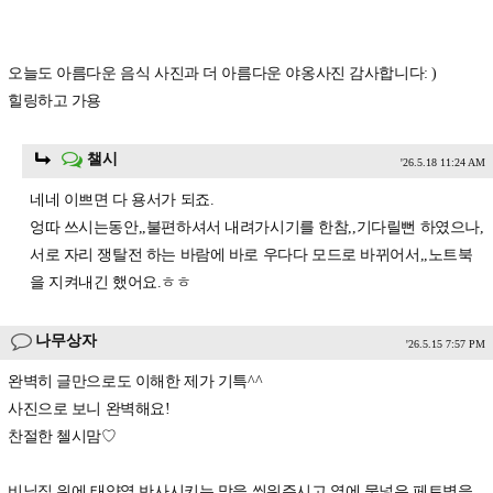
오늘도 아름다운 음식 사진과 더 아름다운 야옹사진 감사합니다: )
힐링하고 가용
챌시
'26.5.18 11:24 AM
네네 이쁘면 다 용서가 되죠.
엉따 쓰시는동안,,불편하셔서 내려가시기를 한참,,기다릴뻔 하였으나,
서로 자리 쟁탈전 하는 바람에 바로 우다다 모드로 바뀌어서,,노트북
을 지켜내긴 했어요.ㅎㅎ
나무상자
'26.5.15 7:57 PM
완벽히 글만으로도 이해한 제가 기특^^
사진으로 보니 완벽해요!
찬절한 첼시맘♡
비닐집 위에 태양열 반사시키는 망을 씌워주시고 옆에 물넣은 페트병을