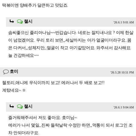
떡볶이엔 양배추가 달큰하고 맛있죠.
챌시
'26.6.1 9:01 AM
솜씨좋으신 줄리아나님~~반갑습니다. 네로는 잘지내나요 ? 이제 한살
이 넘었겠어요. 우리 토리 보면,,세살까지는 아가 얼굴이더라구요..몸
은 다커서,,성체지만,,얼굴이 작고 아기같았어요. 와주셔서 감사해요.
늘 건강하세요~~
호미
'26.5.28 10:51 PM
첼토리,애니에 우식이까지 보고! 에러나서 두 배로 보고!!
계탔네요~ ㅎ
챌시
'26.6.1 9:04 AM
즐거워해주셔서 저도 좋아요. 호미님~
에러가 나서 몇일,,진짜 들락날락 수정만 하면,,먹통이 되서 로그인 조
차 안되더라구요.