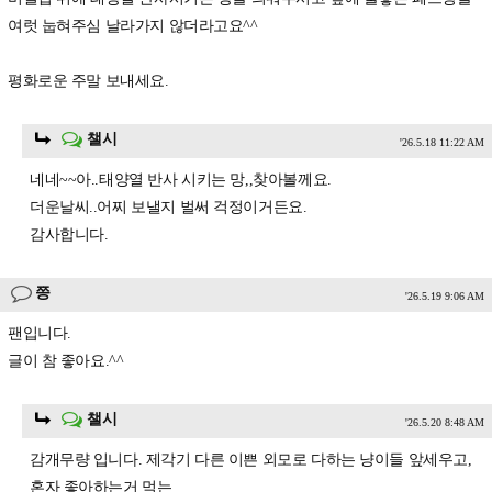
여럿 눕혀주심 날라가지 않더라고요^^
평화로운 주말 보내세요.
챌시
'26.5.18 11:22 AM
네네~~아..태양열 반사 시키는 망,,찾아볼께요.
더운날씨..어찌 보낼지 벌써 걱정이거든요.
감사합니다.
쯩
'26.5.19 9:06 AM
팬입니다.
글이 참 좋아요.^^
챌시
'26.5.20 8:48 AM
감개무량 입니다. 제각기 다른 이쁜 외모로 다하는 냥이들 앞세우고,
혼자 좋아하는거 먹는