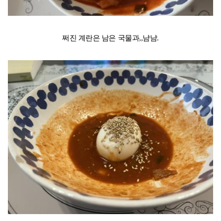
쩌진 계란은 남은 국물과,,냠냠.