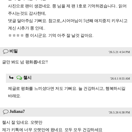
사진으로 팬이 생겼네요. 쯩 님을 제 팬 1호로 기억하겠습니다.. 읽어
주시는것도 감사한데,
댓글 달아주심 기뻐요. 참고로,,시어머님이 5년째 애지중지 키우시고
계신 시츄가 쫑 인데..
ㅎㅎㅎㅎ 쯩 이시군요. 기억 아주 잘 날것 같아요.
비밀
'26.5.21 4:54 PM
글만 봐도 넘 평화롭네요!!
챌시
'26.6.1 8:55 AM
제글로 평화를 느끼셨다면 저도 기뻐요. 늘 건강하시고, 행복하시길
바래요.
Juliana7
'26.5.26 6:38 PM
첼시 잘 있네요. 오랫만
제가 키톡에 너무 오랫만에 왔네요. 모두 모두 건강하세요