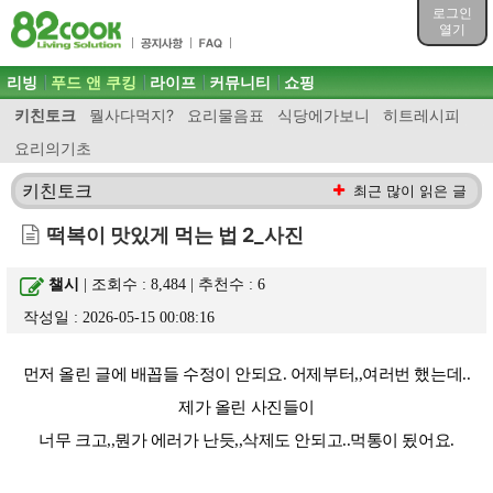
목차
로그인
주메뉴 바로가기
열기
컨텐츠 바로가기
검색 바로가기
주메뉴
리빙
푸드 앤 쿠킹
라이프
커뮤니티
쇼핑
로그인 바로가기
키친토크
뭘사다먹지?
요리물음표
식당에가보니
히트레시피
요리의기초
키친토크
최근 많이 읽은 글
떡복이 맛있게 먹는 법 2_사진
챌시
| 조회수 : 8,484 | 추천수 :
6
작성일 : 2026-05-15 00:08:16
먼저 올린 글에 배꼽들 수정이 안되요. 어제부터,,여러번 했는데..
제가 올린 사진들이
너무 크고,,뭔가 에러가 난듯,,삭제도 안되고..먹통이 됬어요.