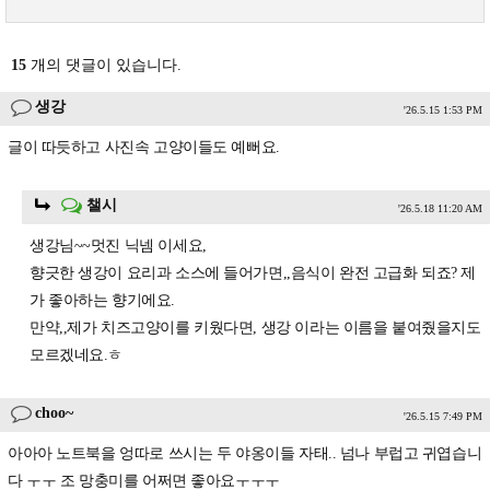
15
개의 댓글이 있습니다.
생강
'26.5.15 1:53 PM
글이 따듯하고 사진속 고양이들도 예뻐요.
챌시
'26.5.18 11:20 AM
생강님~~멋진 닉넴 이세요,
향긋한 생강이 요리과 소스에 들어가면,,음식이 완전 고급화 되죠? 제
가 좋아하는 향기에요.
만약,,제가 치즈고양이를 키웠다면, 생강 이라는 이름을 붙여줬을지도
모르겠네요.ㅎ
choo~
'26.5.15 7:49 PM
아아아 노트북을 엉따로 쓰시는 두 야옹이들 자태.. 넘나 부럽고 귀엽습니
다 ㅜㅜ 조 망충미를 어쩌면 좋아요ㅜㅜㅜ