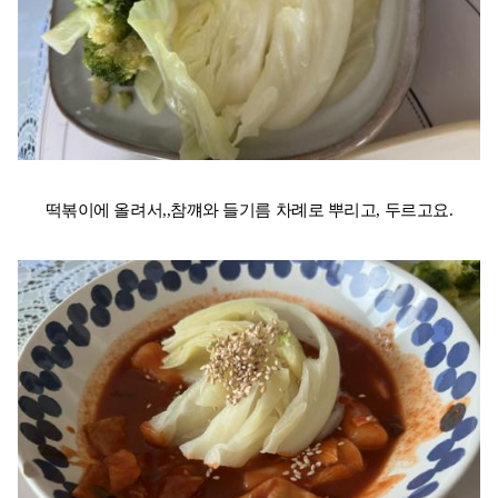
떡볶이에 올려서,,참꺠와 들기름 차례로 뿌리고, 두르고요.