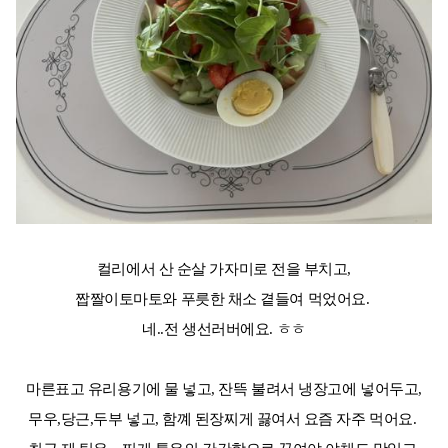
컬리에서 산 순살 가자미로 전을 부치고,
짭짤이토마토와 푸릇한 채소 곁들여 먹었어요.
네..전 생선러버에요. ㅎㅎ
마른표고 유리용기에 물 넣고, 잔뜩 불려서 냉장고에 넣어두고,
무우,당근,두부 넣고, 함꼐 된장찌게 끓여서 요즘 자주 먹어요.