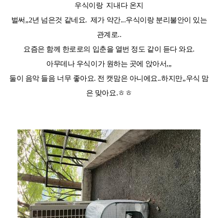
우식이랑 지내다 온지
벌써,,2년 넘은것 같네요. 제가 약간...우식이랑 분리불안이 있는
관계로..
요즘은 함께 한로로의 입춘을 열번 정도 같이 듣다 와요.
아무데나 우식이가 원하는 곳에 앉아서,,,
둘이 음악 들음 너무 좋아요. 전 캣맘은 아니에요..하지만,,우식 맘
은 맞아요.ㅎㅎ