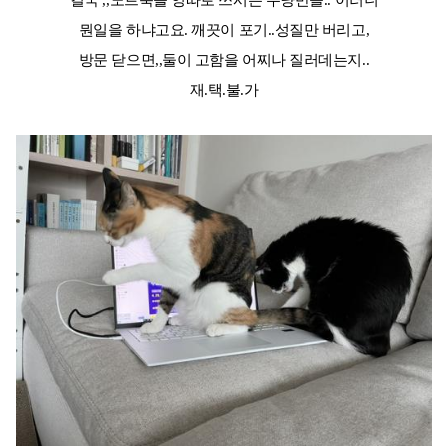
결국 ,,노트북을 엉따로 쓰시는 두냥반들.. 이러니
뭔일을 하냐고요. 깨끗이 포기..성질만 버리고,
방문 닫으면,,둘이 고함을 어찌나 질러데는지..
재.택.불.가