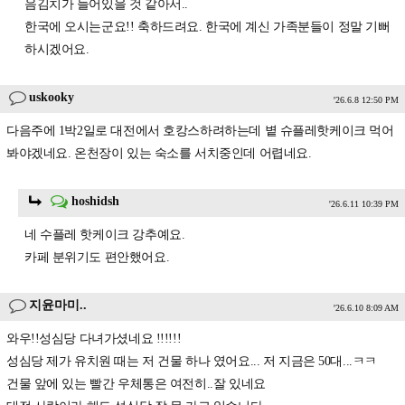
음김치가 들어있을 것 같아서..
한국에 오시는군요!! 축하드려요. 한국에 계신 가족분들이 정말 기뻐
하시겠어요.
uskooky
'26.6.8 12:50 PM
다음주에 1박2일로 대전에서 호캉스하려하는데 볕 슈플레핫케이크 먹어
봐야겠네요. 온천장이 있는 숙소를 서치중인데 어렵네요.
hoshidsh
'26.6.11 10:39 PM
네 수플레 핫케이크 강추예요.
카페 분위기도 편안했어요.
지윤마미..
'26.6.10 8:09 AM
와우!!성심당 다녀가셨네요 !!!!!!
성심당 제가 유치원 때는 저 건물 하나 였어요... 저 지금은 50대...ㅋㅋ
건물 앞에 있는 빨간 우체통은 여전히..잘 있네요