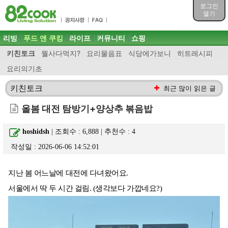
목차
로그인
주메뉴 바로가기
열기
컨텐츠 바로가기
검색 바로가기
주메뉴
리빙
푸드 앤 쿠킹
라이프
커뮤니티
쇼핑
로그인 바로가기
키친토크
뭘사다먹지?
요리물음표
식당에가보니
히트레시피
요리의기초
키친토크
최근 많이 읽은 글
올봄 대전 탐방기+양상추 볶음밥
hoshidsh
| 조회수 : 6,888 | 추천수 :
4
작성일 : 2026-06-06 14:52:01
지난 봄 어느날에 대전에 다녀왔어요.
서울에서 딱 두 시간 걸림. (생각보다 가깝네요?)