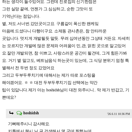
하는 생각이.들수있어요. 그런데 진로집의 신기한점은
그런 실망 끝에, 언젠가 그.심심하고, 순한 그맛이 또
기억난다는 점입니다.
볕, 저도.서너번.갔던곳이고요. 구름같이 폭신한 팬케잌
마음에.드셨다니 다행이구요. 소제동 관사촌은, 참 안타까운
곳입니다. 멋지게 개발될듯 말듯. 무려 십여년동안 그상태 거든요. 자세히
는 모르지만 개발에 많은 문제와 어려움이 민,관, 얽힌 곳으로 알고있어
요.잘만 개발되면, 참 이쁘고, 사랑스러운 공간이 될건데, 그게 힘든가봐
요. 거기 볕 말고도, 베트남음식 하는곳이 있는데, 그.식당 분위기 엄청 특
별해서 전 두번 정도 갔었어요
그리고 두부두루치기에 대해서는 제가 따로 포스팅을
해야겠어요. ㅎ ㅎ 대전 두부두루치기집 선택에는 약간
팁이 있답니다.제가 아는 hoshidsh님이 대전 와주시니.. 막 제가 반갑고, 기
쁜데요?
hoshidsh
'26.6.11 10:36 PM
기뻐해주시니 감사해요.
키톡에서 챌시 님 글 검색해서 몇 군데 찜했는데