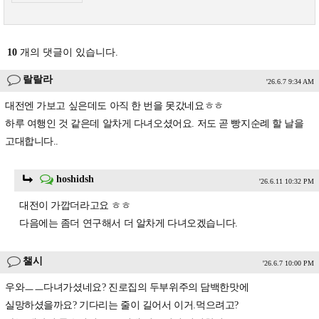
10
개의 댓글이 있습니다.
랄랄라
'26.6.7 9:34 AM
대전엔 가보고 싶은데도 아직 한 번을 못갔네요ㅎㅎ
하루 여행인 것 같은데 알차게 다녀오셨어요. 저도 곧 빵지순례 할 날을
고대합니다..
hoshidsh
'26.6.11 10:32 PM
대전이 가깝더라고요 ㅎㅎ
다음에는 좀더 연구해서 더 알차게 다녀오겠습니다.
챌시
'26.6.7 10:00 PM
우와ㅡㅡ다녀가셨네요? 진로집의 두부위주의 담백한맛에
실망하셨을까요? 기다리는 줄이 길어서 이거.먹으려고?