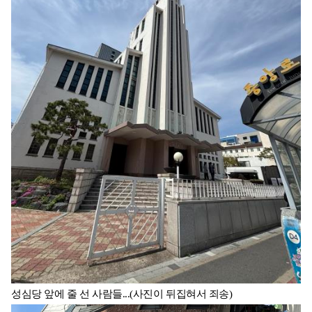
성심당 앞에 줄 선 사람들...(사진이 뒤집혀서 죄송)