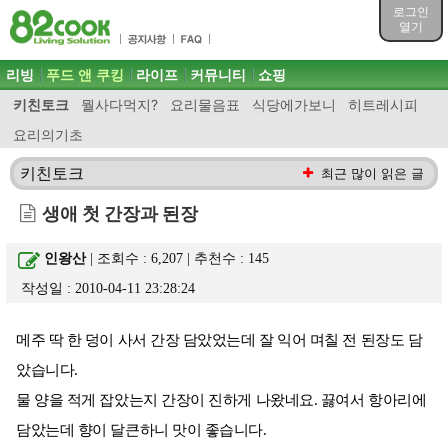
목차
로그인
주메뉴 바로가기
열기
컨텐츠 바로가기
검색 바로가기
주메뉴
리빙
푸드 앤 쿠킹
라이프
커뮤니티
쇼핑
로그인 바로가기
키친토크
뭘사다먹지?
요리물음표
식당에가보니
히트레시피
요리의기초
키친토크
최근 많이 읽은 글
생애 첫 간장과 된장
인왕산
| 조회수 : 6,207 | 추천수 :
145
작성일 : 2010-04-11 23:28:24
메주 딱 한 덩이 사서 간장 담았었는데 잘 익어 며칠 전 된장도 담
았습니다.
물 양을 적게 잡았는지 간장이 진하게 나왔네요. 끓여서 항아리에
담았는데 향이 달큰하니 맛이 좋습니다.