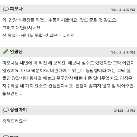
피오나
'10.4.11 11:32 PM
와..간장과 된장을 직접... 뿌듯하시겠어요. 맛도 좋을 것 같고요.
그리고 대단하시네요.
전 죽었다 깨나도 못할 것 같은데....ㅎㅎ
인왕산
'10.4.11 11:44 PM
피오나님 내년에 꼭 직접 해 보세요. 해보니 실수도 있었지만 그닥 어렵지
않았어요. 다 82 덕분이죠. 베란다에 두었는데 동남향이라 해는 그닥 잘
들진 않았지만 황사철 빼놓고 주구장창 베란다 문 열어두었어요. 간장은
지수화풍 네 가지 요소로 완성된다네요. 된장이 꽃피지 않고 잘 익어주면
좋으련만...
상큼마미
'10.4.12 4:18 PM
축하드려요^^