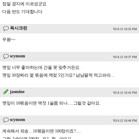
정말 경지에 이르셨군요
다음 번도 기대합니다
옥시크린
'03.8.12 10:35 PM
우왕~~
scymom
'03.8.12 10:37 PM
깻잎 너무 좋아하는데 간을 못 맞추거든요.
깻잎 10장짜리 몇 묶음에 액젖 5인가요? 냠냠꿀꺽 먹고파라...
jasmine
'03.8.12 10:42 PM
깻잎이 10묶음이면 액젓 1술쯤 되나.....그럴것 같아요.
scymom
'03.8.12 10:46 PM
계속해서 죄송....10묶음이면 100장이죠?.....
그럼, 5술이면 500장...요? ..헉...@@ !!