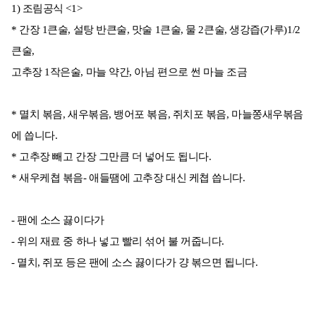
1) 조림공식 <1>
* 간장 1큰술, 설탕 반큰술, 맛술 1큰술, 물 2큰술, 생강즙(가루)1/2
큰술,
고추장 1작은술, 마늘 약간, 아님 편으로 썬 마늘 조금
* 멸치 볶음, 새우볶음, 뱅어포 볶음, 쥐치포 볶음, 마늘쫑새우볶음
에 씁니다.
* 고추장 빼고 간장 그만큼 더 넣어도 됩니다.
* 새우케쳡 볶음- 애들땜에 고추장 대신 케쳡 씁니다.
- 팬에 소스 끓이다가
- 위의 재료 중 하나 넣고 빨리 섞어 불 꺼줍니다.
- 멸치, 쥐포 등은 팬에 소스 끓이다가 걍 볶으면 됩니다.