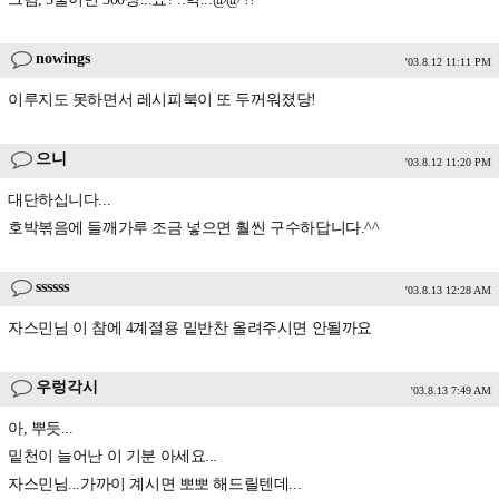
nowings
'03.8.12 11:11 PM
이루지도 못하면서 레시피북이 또 두꺼워졌당!
으니
'03.8.12 11:20 PM
대단하십니다...
호박볶음에 들깨가루 조금 넣으면 훨씬 구수하답니다.^^
ssssss
'03.8.13 12:28 AM
자스민님 이 참에 4계절용 밑반찬 올려주시면 안될까요
우렁각시
'03.8.13 7:49 AM
아, 뿌듯...
밑천이 늘어난 이 기분 아세요...
자스민님...가까이 계시면 뽀뽀 해드릴텐데...