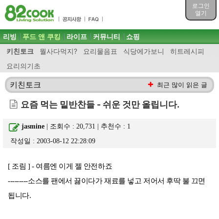
목차
로그인
주메뉴 바로가기
열기
컨텐츠 바로가기
검색 바로가기
주메뉴
리빙
푸드 앤 쿠킹
라이프
커뮤니티
쇼핑
로그인 바로가기
키친토크
뭘사다먹지?
요리물음표
식당에가보니
히트레시피
요리의기초
키친토크
최근 많이 읽은 글
요즘 먹는 밑반찬들 - 쉬운 것만 올립니다.
jasmine
| 조회수 : 20,731 | 추천수 :
1
작성일 : 2003-08-12 22:28:09
[ 조림 ] - 여름엔 이게 젤 안전하죠
---------소스를 팬에서 끓이다가 재료를 넣고 저어서 후딱 불 끄면
됩니다.