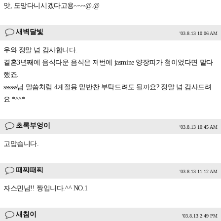
앗, 도망다니시겠다고용~~~@.@
새벽달빛
'03.8.13 10:06 AM
우와 정말 넘 감사합니다.
결혼3년째에 음식다운 음식은 저번에 jasmine 양장피가 첨이었다면 말다
했죠.
ssssss님 말씀처럼 4계절용 밑반찬 부탁드려도 될까요? 정말 넘 감사드려
요 *^^*
초록부엉이
'03.8.13 10:45 AM
고맙습니다.
때찌때찌
'03.8.13 11:12 AM
자스민님!! 짱입니다.^^ NO.1
새침이
'03.8.13 2:49 PM