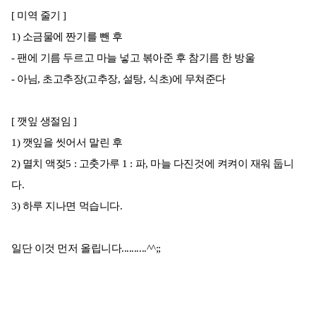
[ 미역 줄기 ]
1) 소금물에 짠기를 뺀 후
- 팬에 기름 두르고 마늘 넣고 볶아준 후 참기름 한 방울
- 아님, 초고추장(고추장, 설탕, 식초)에 무쳐준다
[ 깻잎 생절임 ]
1) 깻잎을 씻어서 말린 후
2) 멸치 액젖5 : 고춧가루 1 : 파, 마늘 다진것에 켜켜이 재워 둡니
다.
3) 하루 지나면 먹습니다.
일단 이것 먼저 올립니다..........^^;;