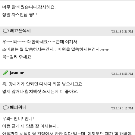
너무 잘 배웠습니다.감사해요.
정말 자스민님 짱!!!
배고픈색시
'03.8.13 3:31 PM
우~~~와~~~~ 대한하세요~~~ 근데 여기서
조미료는 뭘 말씀하시는건지... 미원을 말씀하시는건지.ㅠㅠ
꼭~ 갈켜 주세요
jasmine
'03.8.13 6:55 PM
혹, 맛내기가 안되면 다시다 쬐끔 넣으시고요.
넣지 않거나 참치액젓 쓰시는게 더 좋아요.
해피위니
'03.8.14 1:12 PM
우와~ 언니! 언니!
어쩜 글케 제 맘을 잘 아시는지..
아직까지 시댁이랑 친정에서 반찬 갖다 먹는데, 이제부턴 제가 함 해봐야