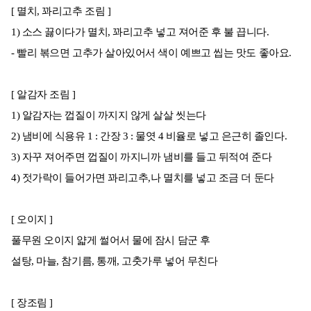
[ 멸치, 꽈리고추 조림 ]
1) 소스 끓이다가 멸치, 꽈리고추 넣고 져어준 후 불 끕니다.
- 빨리 볶으면 고추가 살아있어서 색이 예쁘고 씹는 맛도 좋아요.
[ 알감자 조림 ]
1) 알감자는 껍질이 까지지 않게 살살 씻는다
2) 냄비에 식용유 1 : 간장 3 : 물엿 4 비율로 넣고 은근히 졸인다.
3) 자꾸 져어주면 껍질이 까지니까 냄비를 들고 뒤적여 준다
4) 젓가락이 들어가면 꽈리고추,나 멸치를 넣고 조금 더 둔다
[ 오이지 ]
풀무원 오이지 얇게 썰어서 물에 잠시 담군 후
설탕, 마늘, 참기름, 통깨, 고춧가루 넣어 무친다
[ 장조림 ]