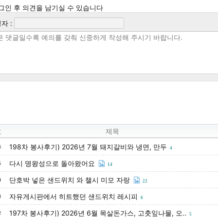
그인 후 의견을 남기실 수 있습니다
자 :
호
제목
198차 봉사후기) 2026년 7월 돼지갈비와 냉면, 만두
6
4
다시 명왕성으로 돌아왔어요
5
14
단호박 넣은 샌드위치 와 챌시 미모 자랑
4
22
자유게시판에서 히트했던 샌드위치 레시피
3
6
197차 봉사후기) 2026년 6월 목살돈가스, 고춧잎나물, 오..
2
5