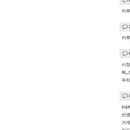
카루
카루
시장
뭐,
우리
sc
선생
가게