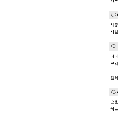
카루
시장
사실
나나
모임
김혜
오호
하는