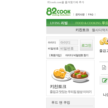
82cook.com을 즐겨찾기에 추가
목차
주메뉴 바로가기
컨텐츠 바로가기
검색 바로가기
주메뉴
리빙
푸드
로그인 바로가기
LIVING
FOOD & COOKING
키친토크
뭘사다먹지
아이디
비밀번호
즐겁
[ 회원가입 ]
아이디/ 비밀번호 찾기
나
푸드 앤 쿠킹