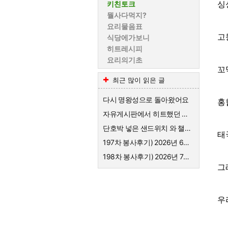
싱싱
키친토크
뭘사다먹지?
요리물음표
고등
식당에가보니
히트레시피
요리의기초
꼬막
최근 많이 읽은 글
다시 명왕성으로 돌아왔어요
홍합
자유게시판에서 히트했던 샌드위치 레시피
단호박 넣은 샌드위치 와 챌시 미모 자랑
태
197차 봉사후기) 2026년 6월 목살돈가스, 고춧잎나물, 오이지무침
198차 봉사후기) 2026년 7월 돼지갈비와 냉면, 만두
그
우