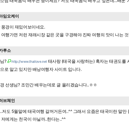
소님 태국음식 배우는 중이세요? 저도 태국음식 배우고 싶은데...배운 
아임오케이
 풍경이 재밌어보이네요.
 여행가면 저런 재래시장 같은 곳을 구경해야 진짜 여행의 맛이 나는 것인
카루소
님?
태사랑 (태국을 사랑하는) 혹자는 태권도를
http://www.thailove.net
으로 알고 있지만 배낭여행자 사이트 입니다.
경 선생님? 조만간 배우는데로 글 올리겠습니다..ㅎㅎ
러브체인
..저도 5월말에 태국여행 갈꺼거든여..^^ 그래서 요즘은 태국이란 말만 
 저에게는 천국이 아닐까..한다는..^^