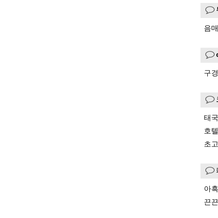
음매
구경
태국
호텔
초고
아흑
끈끈