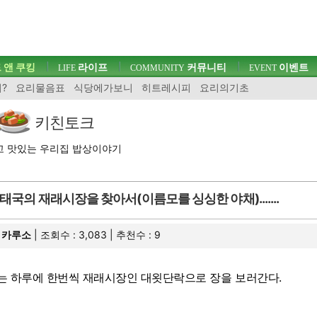
 앤 쿠킹
라이프
커뮤니티
이벤트
LIFE
COMMUNITY
EVENT
?
요리물음표
식당에가보니
히트레시피
요리의기초
키친토크
고 맛있는 우리집 밥상이야기
태국의 재래시장을 찾아서(이름모를 싱싱한 야채).......
카루소
| 조회수 : 3,083 | 추천수 :
9
는 하루에 한번씩 재래시장인 대욋단락으로 장을 보러간다.