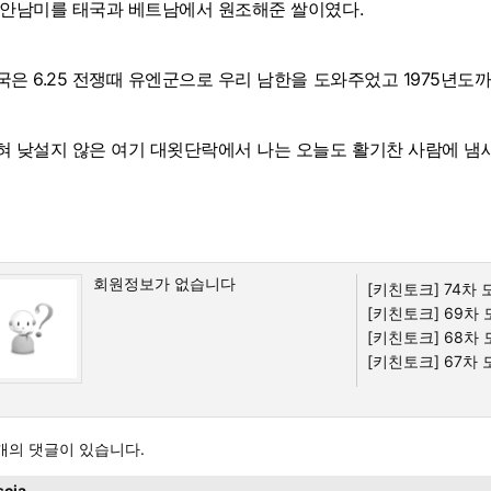
 안남미를 태국과 베트남에서 원조해준 쌀이였다.
국은 6.25 전쟁때 유엔군으로 우리 남한을 도와주었고 1975년도
혀 낮설지 않은 여기 대욋단락에서 나는 오늘도 활기찬 사람에 냄
회원정보가 없습니다
[키친토크]
74차 모
[키친토크]
69차 모
[키친토크]
68차 모
[키친토크]
67차 모
개의 댓글이 있습니다.
scja