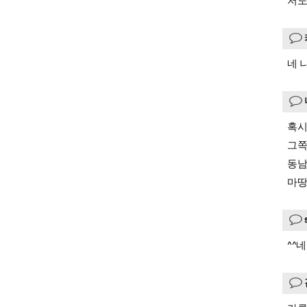
저도
네 
혹시
그쪽
동남
마땅
^^