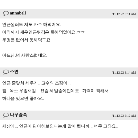
annabell
'11.12.22 8:11 AM
연근샐러드 저도 자주 해먹어요.
아직까지 새우연근튀김은 못해먹었어요.ㅎㅎ
우엉은 없어서 못해먹구요.
아드님,넘 사랑스럽네요.
소연
'11.12.22 8:14 AM
연근 줄맞쳐 세우기.. 고수의 조짐이...
참.. 옥소 우엉채칼... 요즘 세일중이던데요.. 가격이 착해서
하나쯤 있으면 좋아요..
나무숲속
'11.12.22 9:12 AM
세상에... 연근이 단아해보인다는게 말이 됩니까... 너무 고와요..