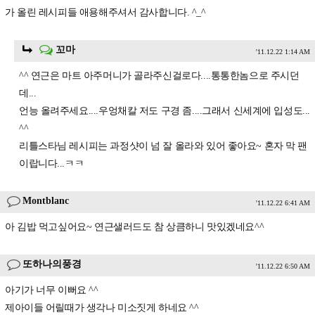
가 올린 레시피들 애용해주셔서 감사합니다. ^_^
꼬마
'11.12.22 1:14 AM
^^ 연근은 마트 아주머니가 골라주신걸로다....통통한놈으로 주시던
데...
언능 올려주세요....우엉채칼 저도 구경 좀....그래서 신세계에 입성도...
^^
리틀스타님 레시피는 과정샷이 넘 잘 올라와 있어 좋아요~ 혼자 막 팬
이랍니다...ㅋㅋ
Montblanc
'11.12.22 6:41 AM
아 김밥 먹고싶어요~ 연근샐러드도 참 상큼하니 맛있겠네요^^
또하나의풍경
'11.12.22 6:50 AM
아기가 너무 이뻐요 ^^
제아이들 어릴때가 생각나 미소짓게 하네요 ^^