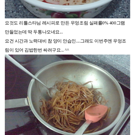
요것도 리틀스타님 레시피로 만든 우엉조림 실패률0% 400그램
만들었는데 딱 두통나오네요...
요건 시간과 노력대비 참 양이 안습인....그래도 이번주엔 우엉조
림이 있어 김밥한번 싸려구요... ^^