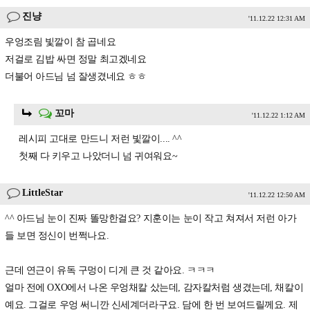
진냥
'11.12.22 12:31 AM
우엉조림 빛깔이 참 곱네요
저걸로 김밥 싸면 정말 최고겠네요
더불어 아드님 넘 잘생겼네요 ㅎㅎ
꼬마
'11.12.22 1:12 AM
레시피 고대로 만드니 저런 빛깔이.... ^^
첫째 다 키우고 나았더니 넘 귀여워요~
LittleStar
'11.12.22 12:50 AM
^^ 아드님 눈이 진짜 똘망한걸요? 지훈이는 눈이 작고 쳐져서 저런 아가
들 보면 정신이 번쩍나요.
근데 연근이 유독 구멍이 디게 큰 것 같아요. ㅋㅋㅋ
얼마 전에 OXO에서 나온 우엉채칼 샀는데, 감자칼처럼 생겼는데, 채칼이
예요. 그걸로 우엉 써니깐 신세계더라구요. 담에 한 번 보여드릴께요. 제