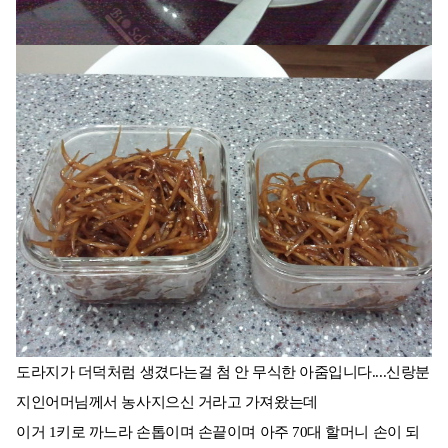
도라지가 더덕처럼 생겼다는걸 첨 안 무식한 아줌입니다....신랑분
지인어머님께서 농사지으신 거라고 가져왔는데
이거 1키로 까느라 손톱이며 손끝이며 아주 70대 할머니 손이 되