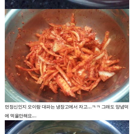
먼정신인지 오이랑 대파는 냉장고에서 자고....ㅋㅋ 그래도 양념덕
에 먹을만해요....