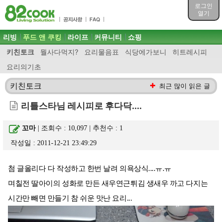
목차
로그인
주메뉴 바로가기
열기
컨텐츠 바로가기
검색 바로가기
주메뉴
리빙
푸드 앤 쿠킹
라이프
커뮤니티
쇼핑
로그인 바로가기
키친토크
뭘사다먹지?
요리물음표
식당에가보니
히트레시피
요리의기초
키친토크
최근 많이 읽은 글
리틀스타님 레시피로 후다닥....
꼬마
| 조회수 : 10,097 | 추천수 :
1
작성일 : 2011-12-21 23:49:29
첨 글올리다 다 작성하고 한번 날려 의욕상식....ㅠ.ㅠ
며칠전 딸아이의 성화로 만든 새우연근튀김 생새우 까고 다지는
시간만 빼면 만들기 참 쉬운 맛난 요리...