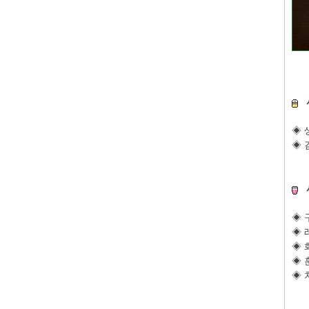
◈ 
◈ 
◈ 
◈ 
◈ 
◈ 
◈ 