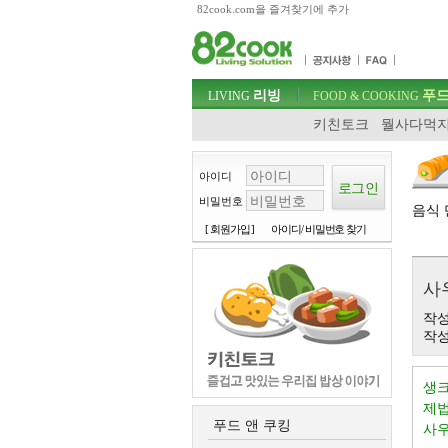
82cook.com을 즐겨찾기에 추가
목차
주메뉴 바로가기
컨텐츠 바로가기
검색 바로가기
주메뉴
리빙
푸드
로그인 바로가기
LIVING
FOOD & COOKING
키친토크
뭘사다먹지
아이디
비밀번호
음식 
[ 회원가입 ]
아이디/ 비밀번호 찾기
사
작성
작성일
제
생크
제법
푸드 앤 쿠킹
사우