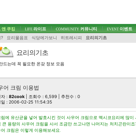
 앤 쿠킹
라이프
커뮤니티
이벤트
LIFE
COMMUNITY
EVENT
?
요리물음표
식당에가보니
히트레시피
요리의기초
요리의기초
만드는데 꼭 필요한 온갖 정보 모음
우어 크림 이용법
자 :
82cook
| 조회수 : 6,599 | 추천수 :
0
 : 2006-02-25 11:54:35
품소개
림에 유산균을 넣어 발효시킨 것이 사우어 크림으로 멕시코요리에 많이
 큰 용량의 사우어 크림을 사서 조금만 쓰고나면 나머지는 처치곤란이죠
어 크림은 이렇게 이용해보세요.