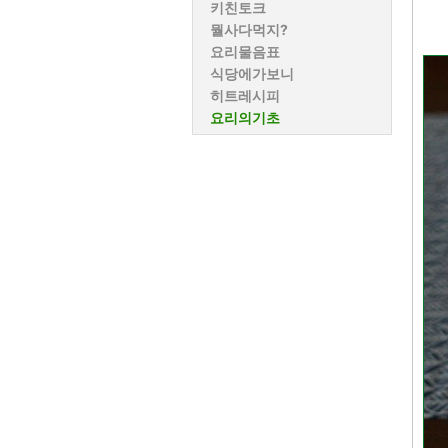
키친토크
뭘사다먹지?
요리물음표
식당에가보니
히트레시피
요리의기초