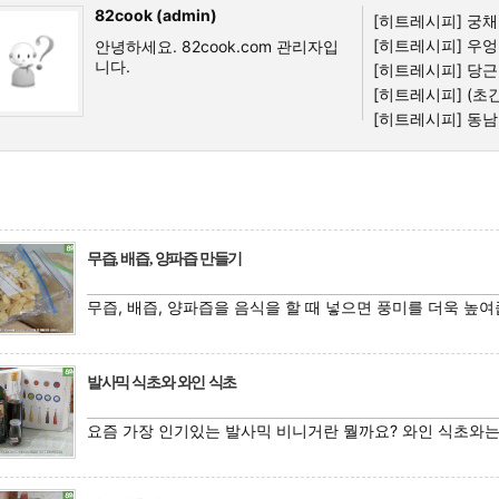
82cook (admin)
[히트레시피]
궁채
[히트레시피]
우엉
안녕하세요. 82cook.com 관리자입
니다.
[히트레시피]
당근 
[히트레시피]
(초간
[히트레시피]
동남
무즙, 배즙, 양파즙 만들기
무즙, 배즙, 양파즙을 음식을 할 때 넣으면 풍미를 더욱 높여
발사믹 식초와 와인 식초
요즘 가장 인기있는 발사믹 비니거란 뭘까요? 와인 식초와는