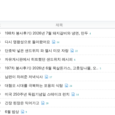
호
제목
198차 봉사후기) 2026년 7월 돼지갈비와 냉면, 만두
6
4
다시 명왕성으로 돌아왔어요
5
14
단호박 넣은 샌드위치 와 챌시 미모 자랑
4
22
자유게시판에서 히트했던 샌드위치 레시피
3
6
197차 봉사후기) 2026년 6월 목살돈가스, 고춧잎나물, 오..
2
5
남편이 차려준 저녁식사
1
17
대혐오 시대를 극복하는 포용의 식탐
0
24
미국 250주년 독립기념일 스테이크 런치
9
14
간장 된장은 익어가고
8
20
6월 밥상
7
9