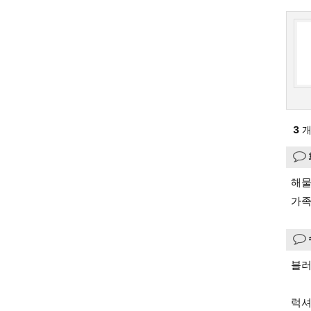
3
개
해물
가족
블러
럭셔