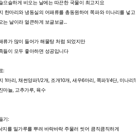
슬으슬하게 비오는 날에는 따끈한 국물이 최고지요
지 한마리와 냉동실의 어패류를 총동원하여 쪽파와 미나리를 넣고
오는 날이라 얼큰하게 보글보글...
패류가 많이 들어가 해물탕 처럼 되었지만
족들이 모두 좋아하면 성공입니다
료:
지 1마리, 채썬양파1/2개, 조개10개, 새우6마리, 쪽파1/4단, 미나리1
진마늘, 고추가루, 육수
들기:
. 낙지를 밀가루를 뿌려 바락바락 주물러 씻어 큼직큼직하게