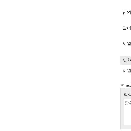
님의
말이
세월
시원
☞ 로
작성