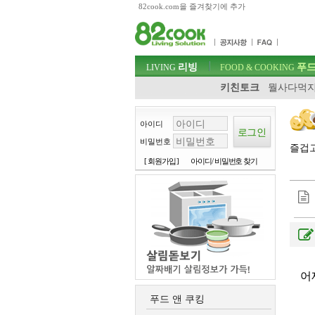
82cook.com을 즐겨찾기에 추가
목차
주메뉴 바로가기
컨텐츠 바로가기
검색 바로가기
주메뉴
리빙
푸드
로그인 바로가기
LIVING
FOOD & COOKING
키친토크
뭘사다먹지
아이디
비밀번호
즐겁
[ 회원가입 ]
아이디/ 비밀번호 찾기
어
푸드 앤 쿠킹