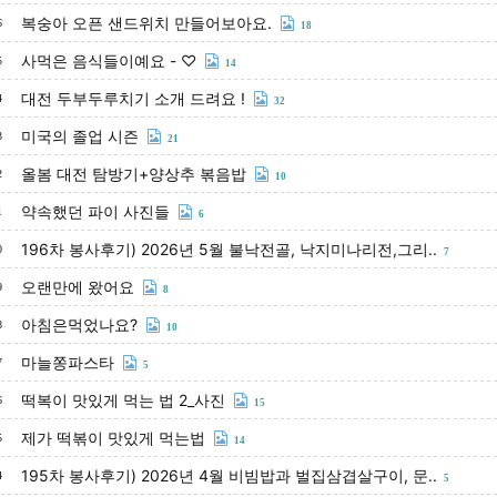
복숭아 오픈 샌드위치 만들어보아요.
6
18
사먹은 음식들이예요 - ♡
5
14
대전 두부두루치기 소개 드려요 !
4
32
미국의 졸업 시즌
3
21
올봄 대전 탐방기+양상추 볶음밥
2
10
약속했던 파이 사진들
1
6
196차 봉사후기) 2026년 5월 불낙전골, 낙지미나리전,그리..
0
7
오랜만에 왔어요
9
8
아침은먹었나요?
8
10
마늘쫑파스타
7
5
떡복이 맛있게 먹는 법 2_사진
6
15
제가 떡볶이 맛있게 먹는법
5
14
195차 봉사후기) 2026년 4월 비빔밥과 벌집삼겹살구이, 문..
4
5