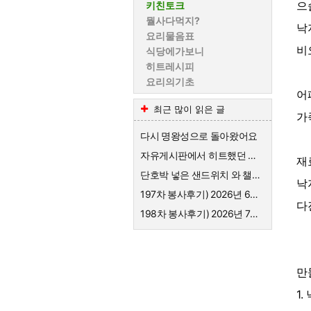
으
키친토크
뭘사다먹지?
낙
요리물음표
비
식당에가보니
히트레시피
요리의기초
어
최근 많이 읽은 글
가
다시 명왕성으로 돌아왔어요
자유게시판에서 히트했던 샌드위치 레시피
재
단호박 넣은 샌드위치 와 챌시 미모 자랑
낙
197차 봉사후기) 2026년 6월 목살돈가스, 고춧잎나물, 오이지무침
다
198차 봉사후기) 2026년 7월 돼지갈비와 냉면, 만두
만
1