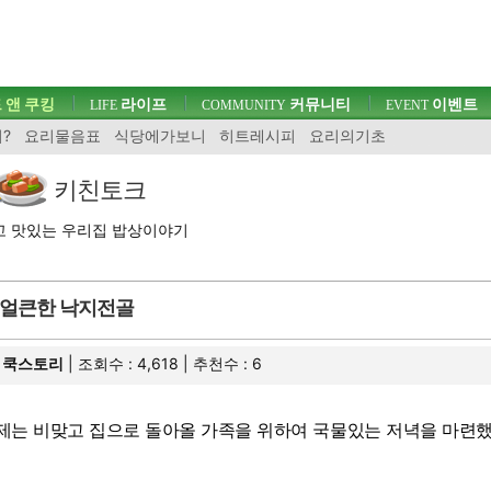
 앤 쿠킹
라이프
커뮤니티
이벤트
LIFE
COMMUNITY
EVENT
?
요리물음표
식당에가보니
히트레시피
요리의기초
키친토크
고 맛있는 우리집 밥상이야기
얼큰한 낙지전골
쿡스토리
| 조회수 : 4,618 | 추천수 :
6
제는 비맞고 집으로 돌아올 가족을 위하여 국물있는 저녁을 마련