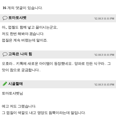
16
개의 댓글이 있습니다.
토마토샤벳
'12.10.3 11:11 PM
아,, 껍찔도 함께 넣고 끓이시는군요,
저도 한번 해봐야 겠습니다.
껍질은 계속 버렸는데 말이죠.
고독은 나의 힘
'12.10.3 11:11 PM
오호라... 키톡에 새로운 아이템이 등장했네요.. 양파로 만든 식구라.. 그
맛이 참으로 궁금합니다..
시골할매
'12.10.3 11:15 PM
토마토샤벳님
에고 저도 그랬습니다.
그 껍질이 색깔도 내고 영양도 듬뿍이라는데 말입니다.