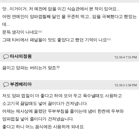
앗...이거이거..저 예전에 암을 이긴 식습관에서 본 적이 있어요...
어떤 연예인이 양파껍찔째 달인 물 꾸준히 먹고...암을 극복했다고 했었는
데...
문득 생각이 나네요^^
그때 티비에서 패널들이 맛도 좋았다고 했던 기억이 나요^^
타샤의정원
'12.10.4 7:15 PM
끓이고 양파는 버리는거 맞죠??
부겐베리아
'12.10.5 1:50 PM
저도 양파 껍질이 더 좋다고 하여 모아 두고 육수낼때도 사용하고
소고기국 끓일때도 넣어 끓이다가 건져냅니다.
어제는 제사상에 올렸던 두부부침을 졸이는데 냄비 한켠에 두부와
양파껍질 넣어 졸이다가 건져냈습니다.
좋다고 하니 어느 음식에든 사용하게 되네요.