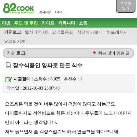
목차
로그인
주메뉴 바로가기
열기
컨텐츠 바로가기
검색 바로가기
주메뉴
리빙
푸드 앤 쿠킹
라이프
커뮤니티
쇼핑
로그인 바로가기
키친토크
뭘사다먹지?
요리물음표
식당에가보니
히트레시피
요리의기초
키친토크
최근 많이 읽은 글
장수식품인 양파로 만든 식수
시골할매
| 조회수 : 8,025 | 추천수 :
1
작성일 : 2012-10-03 23:07:48
요즈음은 먹을 것이 너무 많아서 걱정이 많다고 하는군요.
아이들까지도 성인병으로 힘든 세상이니 주부들의 노고가 이만저
만이 아니라는 생각입니다.
저도 늙으면서 좀 걱정스럽기도 해서 연굴ㅋ을 하다보니께