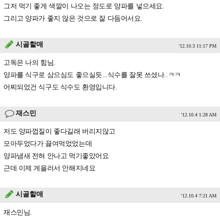
그저 먹기 좋게 색깔이 나오는 정도로 양파를 넣으세요.
그리고 양파가 좋지 않은 것으로 잘 다듬어서요.
시골할매
'12.10.3 11:17 PM
고독은 나의 힘님.
양파를 식구로 삼으심도 좋으실듯...식수를 잘못 쓰셨나..ㅋㅋ
어찌되었건 식구도 식수도 환영입니다.
재스민
'12.10.4 1:28 AM
저도 양파껍질이 좋다길래 버리지않고
모아두었다가 끓여먹었었는데
양파냄새 전혀 안나고 먹기좋았어요
근데 이제 게을러서 안해지네요
시골할매
'12.10.4 7:21 AM
재스민님.