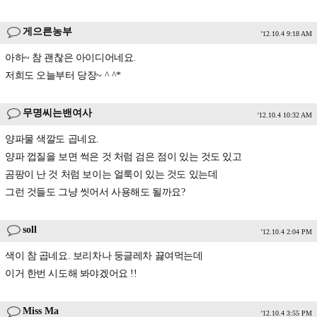
게으른농부
'12.10.4 9:18 AM
아하~ 참 괜찮은 아이디어네요.
저희도 오늘부터 당장~ ^ ^*
무명씨는밴여사
'12.10.4 10:32 AM
양파물 색깔도 곱네요.
양파 껍질을 보면 썩은 것 처럼 검은 점이 있는 것도 있고
곰팡이 난 것 처럼 보이는 얼룩이 있는 것도 있는데
그런 것들도 그냥 씻어서 사용해도 될까요?
soll
'12.10.4 2:04 PM
색이 참 곱네요. 보리차나 둥글레차 끓여먹는데
이거 한번 시도해 봐야겠어요 !!
Miss Ma
'12.10.4 3:55 PM