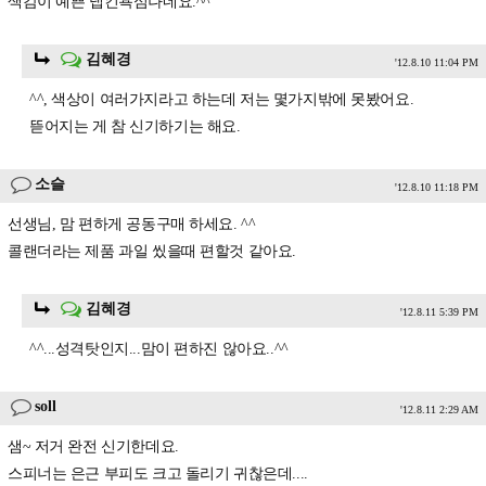
색감이 예쁜 냅킨욕심나네요.^^
김혜경
'12.8.10 11:04 PM
^^, 색상이 여러가지라고 하는데 저는 몇가지밖에 못봤어요.
뜯어지는 게 참 신기하기는 해요.
소슬
'12.8.10 11:18 PM
선생님, 맘 편하게 공동구매 하세요. ^^
콜랜더라는 제품 과일 씼을때 편할것 같아요.
김혜경
'12.8.11 5:39 PM
^^...성격탓인지...맘이 편하진 않아요..^^
soll
'12.8.11 2:29 AM
샘~ 저거 완전 신기한데요.
스피너는 은근 부피도 크고 돌리기 귀찮은데....