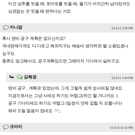
이건 상추를 씻을 때, 토마토를 씻을 때, 물기가 어지간히 남아있어도
상관없는 것 씻을 때 편하다는 거죠.
지니맘
'12.8.11 3:39 PM
혹시 덴비 공구 계획은 없으신지요?
국내판매가격도 다 다르고 해외직구는 배송비 생각하면 별 소용있겠나
싶구요.
종류도 많고해서요, 공구계획있으면 그때까지 기다려서 살려구요.
김혜경
'12.8.11 5:44 PM
덴비 공구...계획은 있었는데, 그게 그렇게 쉽게 성사되질 않네요.
지금으로서는 그냥 사세요 하기도 어렵고(하긴 할 거니까요..)
공구 기다리세요 하기도 어렵고 (일정이 언제 잡힐 지 모릅니다)
뭐라 드릴 말씀이 없네요. ^^;;
규마미
'12.8.11 11:52 PM