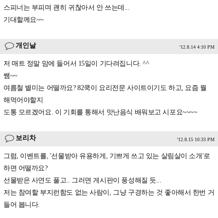
스피너는 부피며 괜히 귀찮아서 안 쓰는데...
기대할께요~~
개인날
'12.8.14 4:10 PM
저 매트 정말 맘에 들어서 15일이 기다려집니다. ^^
쌤~~
여름철 별미는 어떨까요? 82쿡이 요리전문 사이트이기도 하고, 요즘 뭘
해먹어야할지
도통 모르겠어요. 이 기회를 통해서 맛난음식 배워보고 시포요~~~~
보리차
'12.8.15 10:33 PM
그럼, 이벤트를, '선물받아 유용하게, 기쁘게 쓰고 있는 살림살이 소개'로
하면 어떨까요?
선물받은 사연도 풀고.. 그러면 게시판이 풍성해질 듯...
저는 참여할 부지런함도 없는 사람이, 그냥 구경하는 것 좋아해서 한번 거
들어 봅니다.