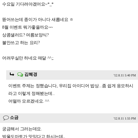
수요일 기다려야겠어요~*_*
뜯어쓰는데 종이가 아니다 새롭네요 ㅎ
8월 이벤트 뭐가좋을까요~~
상콤샐러드? 여름보양식?
불안쓰고 하는 요리?
어려우실만 하네요 매달 ^^;;
김혜경
'12.8.11 5:40 PM
이벤트 주제는 정했습니다, 우리집 아이디어 밥상...좀 쉽게 응모하시
라고 이렇게 정해봤는데..
어떨까 모르겠네요. ^^
소금
'12.8.11 1:55 PM
궁금해서 그러는데요.
방울도마토가 맛있다고 하시는데..