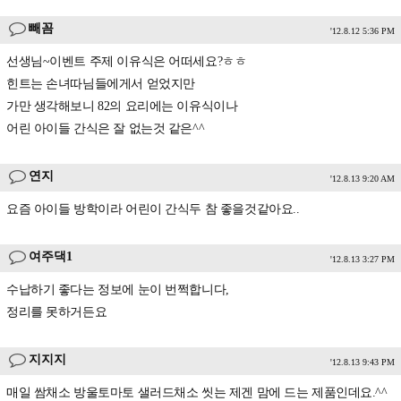
빼꼼
'12.8.12 5:36 PM
선생님~이벤트 주제 이유식은 어떠세요?ㅎㅎ
힌트는 손녀따님들에게서 얻었지만
가만 생각해보니 82의 요리에는 이유식이나
어린 아이들 간식은 잘 없는것 같은^^
연지
'12.8.13 9:20 AM
요즘 아이들 방학이라 어린이 간식두 참 좋을것같아요..
여주댁1
'12.8.13 3:27 PM
수납하기 좋다는 정보에 눈이 번쩍합니다,
정리를 못하거든요
지지지
'12.8.13 9:43 PM
매일 쌈채소 방울토마토 샐러드채소 씻는 제겐 맘에 드는 제품인데요.^^