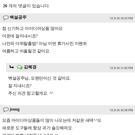
26
개의 댓글이 있습니다.
백설공주
'12.8.10 10:53 PM
참 신기하고 아이디어상품 많아요
더운데 잘지내시죠?
나만의 더위탈출법? 아님 이번 휴가사진 이벤트
여름하고 어울릴것 같아요
김혜경
'12.8.10 11:03 PM
백설공주님, 오랜만이신 것 같아요.
잘 지내시죠?
주신 의견 참고할게요. ^^
jeong
'12.8.10 10:58 PM
요즘 아이디어상품들이 많이 나오는데 저같은 새댁^^도
새로운 도구들에 항상 귀가 솔깃해져요.