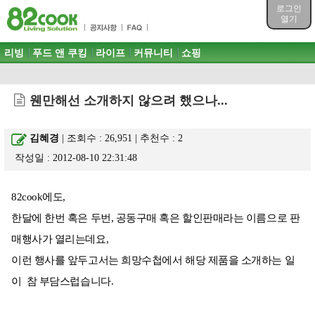
목차
로그인
주메뉴 바로가기
열기
컨텐츠 바로가기
검색 바로가기
주메뉴
리빙
푸드 앤 쿠킹
라이프
커뮤니티
쇼핑
로그인 바로가기
웬만해선 소개하지 않으려 했으나...
김혜경
| 조회수 : 26,951 | 추천수 :
2
작성일 : 2012-08-10 22:31:48
82cook에도,
한달에 한번 혹은 두번, 공동구매 혹은 할인판매라는 이름으로 판
매행사가 열리는데요,
이런 행사를 앞두고서는 희망수첩에서 해당 제품을 소개하는 일
이 참 부담스럽습니다.