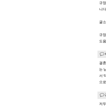
규정
니다
굴소
규정
도움
결혼
는 
서 
으로
저두