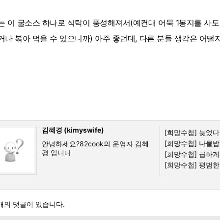
는 이 굴소스 하나로 식탁이 풍성해져서(예컨대 어묵 1봉지를 사도
거나 볶아 먹을 수 있으니까) 아주 좋던데, 다른 분들 생각은 어떨
김혜경 (kimyswife)
[희망수첩]
늦었다고
[희망수첩]
나물밥
안녕하세요?82cook의 운영자 김혜
경 입니다
[희망수첩]
급하게 
[희망수첩]
평범한 
개의 댓글이 있습니다.