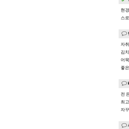
현경
스로
자취
김치
어묵
좋은
전 
최고
자꾸