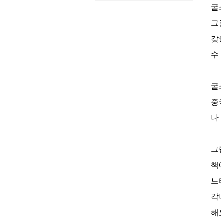
굴
그
갖
수
굴
중
나
그
책
느
각
해