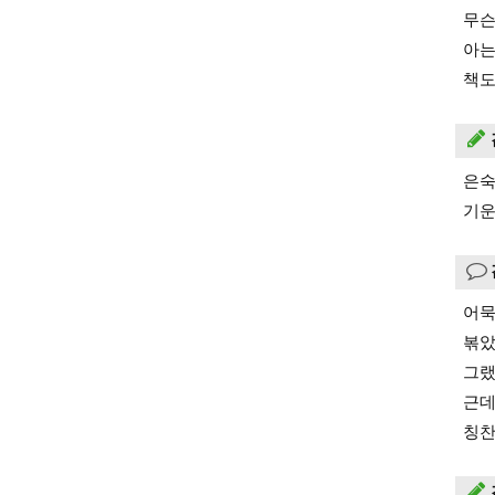
무슨
아는
책도
은숙
기운
어묵
볶았
그랬
근데
칭찬