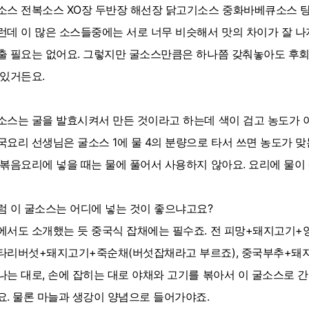
소스 전복소스 XO장 두반장 해선장 닭고기소스 중화바베큐소스 탕
런데 이 많은 소스들중에는 서로 너무 비슷해서 맛의 차이가 잘 나
출 필요는 없어요. 그렇지만 굴소스만큼은 하나쯤 갖춰놓아도 후회
 있거든요.
소스는 굴을 발효시켜서 만든 것이라고 하는데 색이 검고 농도가 아
국요리 선생님은 굴소스 1에 물 4의 분량으로 타서 쓰면 농도가 
 볶음요리에 넣을 때는 물에 풀어서 사용하지 않아요. 요리에 물이
럼 이 굴소스는 어디에 넣는 것이 좋으냐고요?
에서도 소개했는 듯 중국식 잡채에는 필수죠. 전 피망+돼지고기+양
타리버섯+돼지고기+죽순채(버섯잡채라고 부르죠), 중국부추+돼지
나는 대로, 손에 잡히는 대로 야채와 고기를 볶아서 이 굴소스로 
요. 물론 마늘과 생강이 양념으로 들어가야죠.