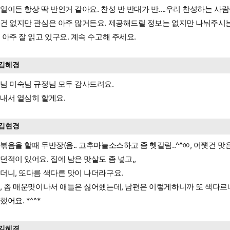
일이든 항상 딱 반인거 같아요. 찬성 반 반대가 반....우리 찬성하는 사
건 없지만 관심은 아주 많거든요. 제공해드릴 정보는 없지만 나눠주시는
 아주 잘 읽고 있구요. 계속 수고해 주세요.
김혜경
님 미숙님 규정님 모두 감사드려요.
내서 열심히 할게요.
김현경
볶음을 할때 두반장(음.. 고추마늘소스하고 좀 헷갈림..^^ㆀ, 어쩃건 맛은
던적이 있어요. 집에 남은 맛살도 좀 넣고,,
더니, 또다름 색다른 맛이 나더라구요.
, 좀 매운맛이나서 애들은 싫어했는데, 남편은 이렇게하니까 또 색다르
했어요. *^^*
김혜경