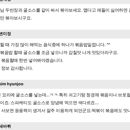
님 두반장과 굴소스를 같이 써서 볶아보세요. 맵다고 애들이 싫어하면
만 볶아보시구요.
변미정
할 때 가장 많이 해먹는 음식중에 하나가 볶음밥일껍니다. ^^
볶음밥 할때 굴소스를 조금 넣으니까 감칠맛 나게 맛있더라구요.
 볶음할때 한번 넣어봐야겠습니다.
 정보 감사합니다.
kim hyunjoo
온 요리에 굴소스를 넣는데...ㅋㅋ 특히 쇠고기랑 청경채 볶음이나 브로컬리
이죠. 스파케티도 굴소스로 양념해 먹으면 색다르죠....
 서보면 응용력이 생겨서 잘주 이용하게 되던군요.떡볶이 볶음에도 맛
세바뤼