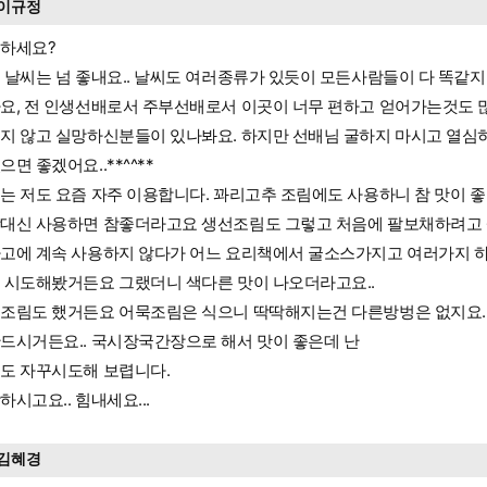
이규정
하세요?
 날씨는 넘 좋내요.. 날씨도 여러종류가 있듯이 모든사람들이 다 똑같
요, 전 인생선배로서 주부선배로서 이곳이 너무 편하고 얻어가는것도 
지 않고 실망하신분들이 있나봐요. 하지만 선배님 굴하지 마시고 열심
으면 좋겠어요..**^^**
는 저도 요즘 자주 이용합니다. 꽈리고추 조림에도 사용하니 참 맛이 
대신 사용하면 참좋더라고요 생선조림도 그렇고 처음에 팔보채하려고
고에 계속 사용하지 않다가 어느 요리책에서 굴소스가지고 여러가지 
 시도해봤거든요 그랬더니 색다른 맛이 나오더라고요..
조림도 했거든요 어묵조림은 식으니 딱딱해지는건 다른방벙은 없지요.
드시거든요.. 국시장국간장으로 해서 맛이 좋은데 난
도 자꾸시도해 보렵니다.
하시고요.. 힘내세요...
김혜경