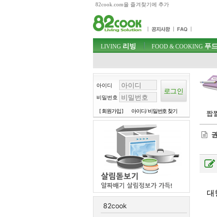
82cook.com을 즐겨찾기에 추가
목차
주메뉴 바로가기
컨텐츠 바로가기
검색 바로가기
주메뉴
리빙
푸드
로그인 바로가기
LIVING
FOOD & COOKING
아이디
비밀번호
[ 회원가입 ]
아이디/ 비밀번호 찾기
짭짤 
권
대
82cook