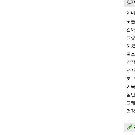
안녕
오늘
같아
그렇
하셨
굴소
간장
냉자
보고
어묵
잘안
그래
건강