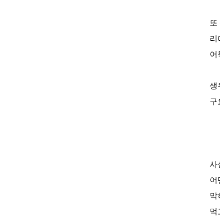
또
리
어
생
구
사
어
막
먹