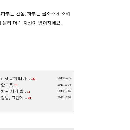
 하루는 간장, 하루는 굴소스에 조려
지 몰라 더럭 자신이 없어지네요.
 생각한 때가 ..
2013-12-22
232
 한그릇
2013-12-13
19
차린 저녁 밥..
2013-12-07
32
집밥, 그런데...
2013-12-06
24