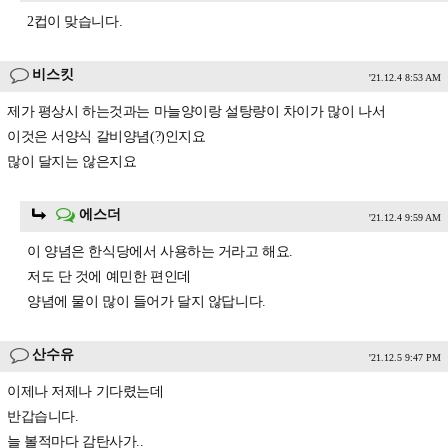
2컵이 맞습니다.
비스킷
'21.12.4 8:53 AM
제가 평상시 하는것과는 마늘양이랑 설탕량이 차이가 많이 나서
이것은 서양식 갈비양념(?)인지요
많이 달지는 않은지요
에스더
'21.12.4 9:59 AM
이 양념은 한식당에서 사용하는 거라고 해요.
저도 단 것에 예민한 편인데
양념에 물이 많이 들어가 달지 않답니다.
산수유
'21.12.5 9:47 PM
이제나 저제나 기다렸는데
반갑습니다.
늘 볼적마다 감탄사가..