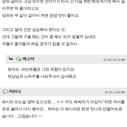
양파 갈아도 그냥 섞으면 건더기가 타서 간 다음 한번 베보자기에 짜서 넣
어주면 딱 좋더라고요.
양파와 무 같이 갈아서 하면 양념 맛이 좋아요.
그리고 절대 간은 심심해야 한다는 것..
근데 그릴에 구울 때는 간이 좀 쎄도 되지 않을까 싶네요.
국물이 졸아들어 베일 경우가 없을 것 같아서...
에스더
'21.12.1 11:12 AM
맞아요. 파인애플은 그런 위험이 있지요.
제닝님의 노하우를 나눠주셔서 감사해요.
마리나
'21.12.1 3:50 PM
레시피 쓰는걸 깜박 잊으신듯.....ㅎㅎ 저도 레써피가 어딨지? 하면 커서를
위로 올려서 다시 봤어요... 하여는 이 레시피로 한번 맛나게 만들어보겠
습니다....고맙습니다.~~