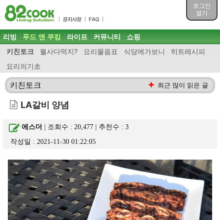
목차
로그인
주메뉴 바로가기
열기
컨텐츠 바로가기
검색 바로가기
주메뉴
리빙
푸드 앤 쿠킹
라이프
커뮤니티
쇼핑
로그인 바로가기
키친토크
뭘사다먹지?
요리물음표
식당에가보니
히트레시피
요리의기초
키친토크
최근 많이 읽은 글
LA갈비 양념
에스더
| 조회수 : 20,477 | 추천수 :
3
작성일 : 2021-11-30 01:22:05