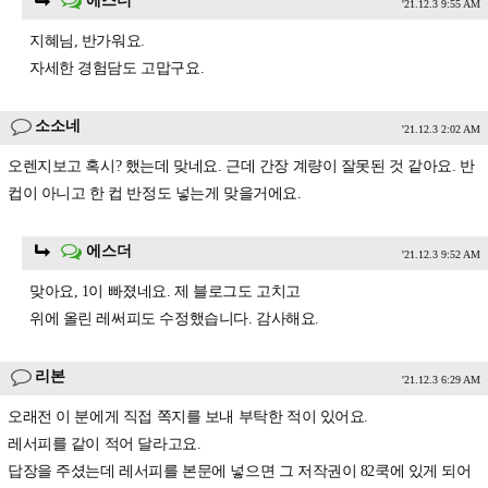
에스더
'21.12.3 9:55 AM
지혜님, 반가워요.
자세한 경험담도 고맙구요.
소소네
'21.12.3 2:02 AM
오렌지보고 혹시? 했는데 맞네요. 근데 간장 계량이 잘못된 것 같아요. 반
컵이 아니고 한 컵 반정도 넣는게 맞을거에요.
에스더
'21.12.3 9:52 AM
맞아요, 1이 빠졌네요. 제 블로그도 고치고
위에 올린 레써피도 수정했습니다. 감사해요.
리본
'21.12.3 6:29 AM
오래전 이 분에게 직접 쪽지를 보내 부탁한 적이 있어요.
레서피를 같이 적어 달라고요.
답장을 주셨는데 레서피를 본문에 넣으면 그 저작권이 82쿡에 있게 되어