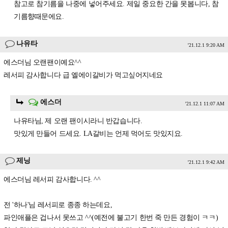
참고로 참기름을 나중에 넣어주세요. 제일 중요한 간을 못봅니다, 참
기름향때문에요.
나유타
'21.12.1 9:20 AM
에스더님 오랜팬이예요^^
레서피 감사합니다 급 엘에이갈비가 먹고싶어지네요
에스더
'21.12.1 11:07 AM
나유타님, 제 오랜 팬이시라니 반갑습니다.
맛있게 만들어 드세요. LA갈비는 언제 먹어도 맛있지요.
제닝
'21.12.1 9:42 AM
에스더님 레서피 감사합니다. ^^
전 '하나'님 레서피로 종종 하는데요,
파인애플은 겁나서 못쓰고 ^^(예전에 불고기 한번 죽 만든 경험이 ㅋㅋ)