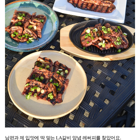
남편과 제 입맛에 딱 맞는 LA갈비 양념 레써피를 찾았어요.