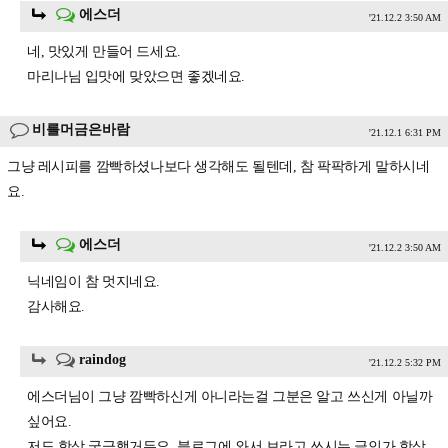
에스더
'21.12.2 3:50 AM
네, 맛있게 만들어 드세요.
마리나님 입맛에 맞았으면 좋겠네요.
비를머금은바람
'21.12.1 6:31 PM
그냥 레시피를 깜빡하셨나보다 생각해도 될텐데, 참 팍팍하게 말하시네
요.
에스더
'21.12.2 3:50 AM
닉네임이 참 멋지네요.
감사해요.
raindog
'21.12.2 5:32 PM
에스더님이 그냥 깜빡하신게 아니라는걸 그분은 알고 쓰신게 아닐까
싶어요.
저도 항상 궁금했거든요. 블로그에 와서 보라고 쓰시는 글인가.항상