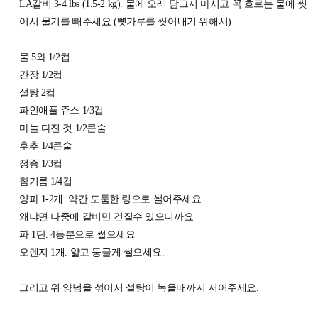
LA갈비 3-4 lbs (1.5-2 kg). 물에 오래 담그지 마시고 꼭 흐르는 물에 씻
어서 물기를 빼주세요 (뼛가루를 씻어내기 위해서)
물 5와 1/2컵
간장 1/2컵
설탕 2컵
파인애플 쥬스 1/3컵
마늘 다진 것 1/2큰술
후추 1/4큰술
정종 1/3컵
참기름 1/4컵
양파 1-2개. 약간 도툼한 링으로 썰어주세요
왜냐면 나중에 갈비만 건질수 있으니까요
파 1단. 4등분으로 썰으세요
오렌지 1개. 얇고 둥글게 썰으세요.
그리고 위 양념을 섞어서 설탕이 녹을때까지 저어주세요.