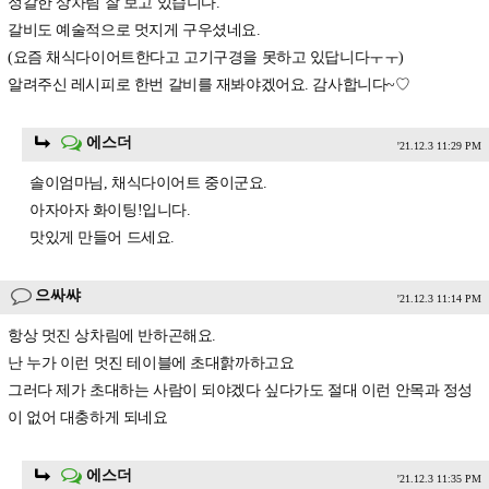
정갈한 상차림 잘 보고 있습니다.
갈비도 예술적으로 멋지게 구우셨네요.
(요즘 채식다이어트한다고 고기구경을 못하고 있답니다ㅜㅜ)
알려주신 레시피로 한번 갈비를 재봐야겠어요. 감사합니다~♡
에스더
'21.12.3 11:29 PM
솔이엄마님, 채식다이어트 중이군요.
아자아자 화이팅!입니다.
맛있게 만들어 드세요.
으싸쌰
'21.12.3 11:14 PM
항상 멋진 상차림에 반하곤해요.
난 누가 이런 멋진 테이블에 초대핡까하고요
그러다 제가 초대하는 사람이 되야겠다 싶다가도 절대 이런 안목과 정성
이 없어 대충하게 되네요
에스더
'21.12.3 11:35 PM