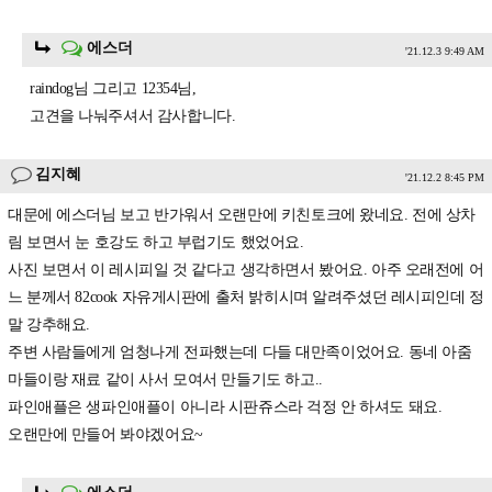
에스더
'21.12.3 9:49 AM
raindog님 그리고 12354님,
고견을 나눠주셔서 감사합니다.
김지혜
'21.12.2 8:45 PM
대문에 에스더님 보고 반가워서 오랜만에 키친토크에 왔네요. 전에 상차
림 보면서 눈 호강도 하고 부럽기도 했었어요.
사진 보면서 이 레시피일 것 같다고 생각하면서 봤어요. 아주 오래전에 어
느 분께서 82cook 자유게시판에 출처 밝히시며 알려주셨던 레시피인데 정
말 강추해요.
주변 사람들에게 엄청나게 전파했는데 다들 대만족이었어요. 동네 아줌
마들이랑 재료 같이 사서 모여서 만들기도 하고..
파인애플은 생파인애플이 아니라 시판쥬스라 걱정 안 하셔도 돼요.
오랜만에 만들어 봐야겠어요~