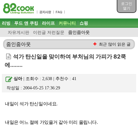
목차
로그인
주메뉴 바로가기
열기
컨텐츠 바로가기
검색 바로가기
주메뉴
리빙
푸드 앤 쿠킹
라이프
커뮤니티
쇼핑
로그인 바로가기
자유게시판
이런글 저런질문
줌인줌아웃
줌인줌아웃
최근 많이 읽은 글
석가 탄신일을 맞이하여 부처님의 가피가 82쿡
에........
싱아
| 조회수 : 2,638 | 추천수 :
41
작성일 : 2004-05-25 17:36:29
내일이 석가 탄신일이네요.
내일은 어느 절에 가있을거 같아 미리 올립니다.