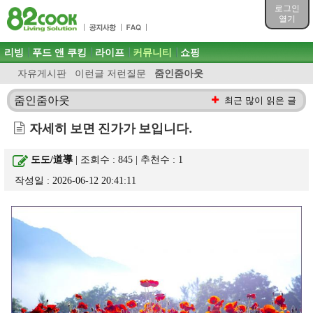
목차
로그인
주메뉴 바로가기
열기
컨텐츠 바로가기
검색 바로가기
주메뉴
리빙
푸드 앤 쿠킹
라이프
커뮤니티
쇼핑
로그인 바로가기
자유게시판
이런글 저런질문
줌인줌아웃
줌인줌아웃
최근 많이 읽은 글
자세히 보면 진가가 보입니다.
도도/道導
| 조회수 : 845 | 추천수 :
1
작성일 : 2026-06-12 20:41:11