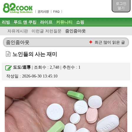
목차
로그인
주메뉴 바로가기
열기
컨텐츠 바로가기
검색 바로가기
주메뉴
리빙
푸드 앤 쿠킹
라이프
커뮤니티
쇼핑
로그인 바로가기
자유게시판
이런글 저런질문
줌인줌아웃
줌인줌아웃
최근 많이 읽은 글
노인들의 사는 재미
도도/道導
| 조회수 : 2,748 | 추천수 :
1
작성일 : 2026-06-30 13:45:10