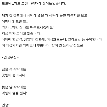
도도님,,,저도 그런 나이대에 접어들었습니다.
제가 갓 결혼해서 시댁에 왔을 때 식탁에 놓인 약봉지를 보고
어머니께 드린 말..
"엄니...약만 집솨도 배부르시것어요"
지금 제가 그러고 있습니다.
식탁에 혈압약, 장염약, 칼슘제, 여성호르몬제, 멜라토닌 등 수북합니다.
이 다섯가지만 먹어도 배부릅니다. 밥이 안 들어갈 정도로...
- 인생무상 -
젊을 적 식탁에는
꽃병이 놓이더니
늙은 날 식탁에는
약병이 줄을 선다!
인생!!