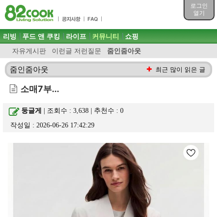
목차
로그인
주메뉴 바로가기
열기
컨텐츠 바로가기
검색 바로가기
주메뉴
리빙
푸드 앤 쿠킹
라이프
커뮤니티
쇼핑
로그인 바로가기
자유게시판
이런글 저런질문
줌인줌아웃
줌인줌아웃
최근 많이 읽은 글
소매7부...
둥글게
| 조회수 : 3,638 | 추천수 :
0
작성일 : 2026-06-26 17:42:29