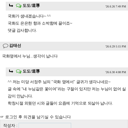
도도/道導
'26.6.26 7:49 PM
국화가 샘내겠습니다~ ^^
국화도 은은한 향과 소박함에 끌이죠~
댓글 감사합니다.
김태선
'26.6.29 5:15 PM
국화옆에서 누님...생각이 납니다
도도/道導
'26.6.30 4:08 PM
^^ 저는 미당 서정주 님의 "국화 옆에서" 글귀가 생각나네요~
글 속에 "내 누님같은 꽃이여"라는 구절이 있지만 저는 누님이 없어 실
감이 안납니다.
학창시절 외웠던 시와 글들이 요즘에 기억으로 되살아 납니다.
☞ 로그인 후 의견을 남기실 수 있습니다
작성자 :