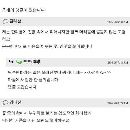
7
개의 댓글이 있습니다.
김태선
'26.6.26 9:58 AM
저는 한여름에 진흙 속에서 피어나지만 결코 더러움에 물들지 않는 고결
하고
은은한 향기로 마음을 채우는 꽃, 연꽃을 좋아합니다
도도/道導
'26.6.26 7:48 PM
탁수연화라는 말은 오래전부터 귀감이 되는 사자성어죠~ ^^
마음에 새길만 한 글귀입니다.
댓글 고맙습니다.
김태선
'26.6.26 9:59 AM
꽃 중의 왕이자 부귀화로 불리는 압도적인 화려함과
당당한 기품을 지닌 모란도 좋아하구요