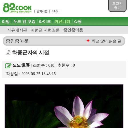
목차
로그인
주메뉴 바로가기
열기
컨텐츠 바로가기
검색 바로가기
주메뉴
리빙
푸드 앤 쿠킹
라이프
커뮤니티
쇼핑
로그인 바로가기
자유게시판
이런글 저런질문
줌인줌아웃
줌인줌아웃
최근 많이 읽은 글
화중군자의 시절
도도/道導
| 조회수 : 818 | 추천수 :
0
작성일 : 2026-06-25 13:43:15