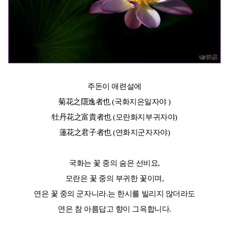
주돈이 애련설에
菊花之隱逸者也 (국화지은일자야 )
牡丹花之富貴者也 (모란화지부귀자야)
蓮花之君子者也 (연화지군자자야)
국화는 꽃 중의 숨은 선비요,
모란은 꽃 중의 부귀한 꽃이며,
연은 꽃 중의 군자니라.는 한시를 빌리지 않더라도
연은 참 아름답고 향이 그윽합니다.