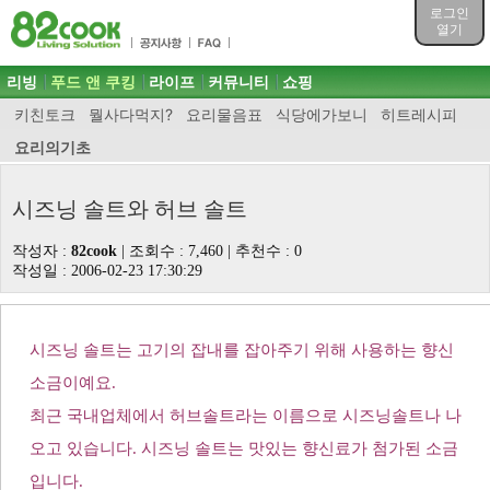
목차
로그인
주메뉴 바로가기
열기
컨텐츠 바로가기
검색 바로가기
주메뉴
리빙
푸드 앤 쿠킹
라이프
커뮤니티
쇼핑
로그인 바로가기
키친토크
뭘사다먹지?
요리물음표
식당에가보니
히트레시피
요리의기초
시즈닝 솔트와 허브 솔트
작성자 :
82cook
| 조회수 : 7,460 | 추천수 :
0
작성일 : 2006-02-23 17:30:29
제품소개
시즈닝 솔트는 고기의 잡내를 잡아주기 위해 사용하는 향신
소금이예요.
최근 국내업체에서 허브솔트라는 이름으로 시즈닝솔트나 나
오고 있습니다. 시즈닝 솔트는 맛있는 향신료가 첨가된 소금
입니다.