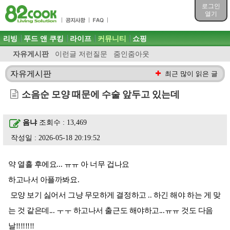
목차
로그인
주메뉴 바로가기
열기
컨텐츠 바로가기
검색 바로가기
주메뉴
리빙
푸드 앤 쿠킹
라이프
커뮤니티
쇼핑
로그인 바로가기
자유게시판
이런글 저런질문
줌인줌아웃
자유게시판
최근 많이 읽은 글
소음순 모양 때문에 수술 앞두고 있는데
음냐
조회수 : 13,469
작성일 : 2026-05-18 20:19:52
약 열흘 후에요... ㅠㅠ 아 너무 겁나요
하고나서 아플까봐요.
모양 보기 싫어서 그냥 무모하게 결정하고 .. 하긴 해야 하는 게 맞
는 것 같은데... ㅜㅜ 하고나서 출근도 해야하고...ㅠㅠ 것도 다음
날!!!!!!!!