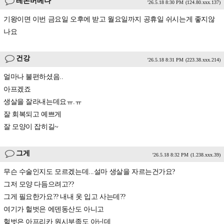
레몬버베나
'26.5.18 8:30 PM
(124.80.xxx.137)
기왕이면 이번 금요일 오후에 받고 월요일까지 공휴일 쉬시는게 좋지않
나요
건강
'26.5.18 8:31 PM
(223.38.xxx.214)
얼마나 불편하셨음..
아프겠죠
생살을 잘라내는데요ㅠ.ㅠ
잘 회복되고 예쁘게
잘 모양이 잡히길~
그게
'26.5.18 8:32 PM
(1.238.xxx.39)
무슨 수술인지도 모르겠는데...설마 생살을 자르는건가요?
그저 모양 다듬으려고??
그게 필요한가요?? 내내 옷 입고 사는데??
여기가 헐벗은 에덴동산도 아니고
헐벗은 아프리카 원시부족도 아닌데