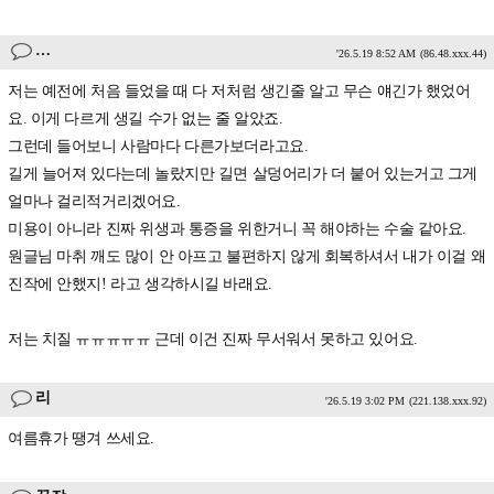
…
'26.5.19 8:52 AM
(86.48.xxx.44)
저는 예전에 처음 들었을 때 다 저처럼 생긴줄 알고 무슨 얘긴가 했었어
요. 이게 다르게 생길 수가 없는 줄 알았죠.
그런데 들어보니 사람마다 다른가보더라고요.
길게 늘어져 있다는데 놀랐지만 길면 살덩어리가 더 붙어 있는거고 그게
얼마나 걸리적거리겠어요.
미용이 아니라 진짜 위생과 통증을 위한거니 꼭 해야하는 수술 같아요.
원글님 마취 깨도 많이 안 아프고 불편하지 않게 회복하셔서 내가 이걸 왜
진작에 안했지! 라고 생각하시길 바래요.
저는 치질 ㅠㅠㅠㅠㅠ 근데 이건 진짜 무서워서 못하고 있어요.
리
'26.5.19 3:02 PM
(221.138.xxx.92)
여름휴가 땡겨 쓰세요.