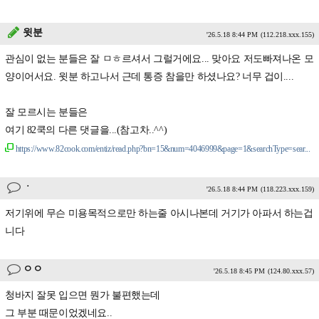
윗분
'26.5.18 8:44 PM
(112.218.xxx.155)
관심이 없는 분들은 잘 ㅁㅎ르셔서 그럴거에요... 맞아요 저도빠져나온 모
양이어서요. 윗분 하고나서 근데 통증 참을만 하셨나요? 너무 겁이....
잘 모르시는 분들은
여기 82쿡의 다른 댓글을...(참고차..^^)
https://www.82cook.com/entiz/read.php?bn=15&num=4046999&page=1&searchType=sear...
ㆍ
'26.5.18 8:44 PM
(118.223.xxx.159)
저기위에 무슨 미용목적으로만 하는줄 아시나본데 거기가 아파서 하는겁
니다
ㅇㅇ
'26.5.18 8:45 PM
(124.80.xxx.57)
청바지 잘못 입으면 뭔가 불편했는데
그 부분 때문이었겠네요..