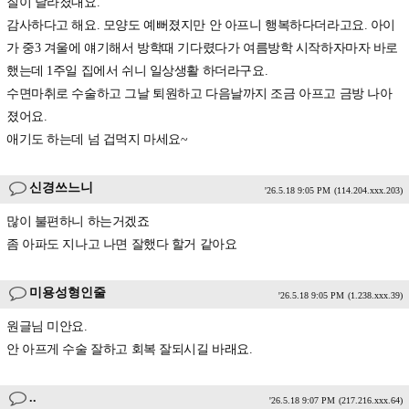
질이 달라졌대요.
감사하다고 해요. 모양도 예뻐졌지만 안 아프니 행복하다더라고요. 아이
가 중3 겨울에 얘기해서 방학때 기다렸다가 여름방학 시작하자마자 바로
했는데 1주일 집에서 쉬니 일상생활 하더라구요.
수면마취로 수술하고 그날 퇴원하고 다음날까지 조금 아프고 금방 나아
졌어요.
애기도 하는데 넘 겁먹지 마세요~
신경쓰느니
'26.5.18 9:05 PM
(114.204.xxx.203)
많이 불편하니 하는거겠죠
좀 아파도 지나고 나면 잘했다 할거 같아요
미용성형인줄
'26.5.18 9:05 PM
(1.238.xxx.39)
원글님 미안요.
안 아프게 수술 잘하고 회복 잘되시길 바래요.
..
'26.5.18 9:07 PM
(217.216.xxx.64)