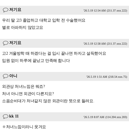
저기요
'26.5.19 12:54 AM
(211.37.xxx.222)
우리 딸 고3 졸업하고 대학교 입학 전 수술했어요
별로 아파하지 않았고요
저기요
'26.5.19 12:58 AM
(211.37.xxx.222)
고2 겨울방학 때 하겠다는 걸 입시 끝나면 하자고 설득했어요
입원 없이 하루에 끝났고 만족해 합니다
아니
'26.5.19 1:51 AM
(218.54.xxx.75)
외관상 처녀느낌은 뭐죠?
처녀 아니면 외관이 다른지요?
소음순비대가 처녀같지 않은 외관이란 뜻으로 들려요.
kk 11
'26.5.19 8:07 AM
(114.204.xxx.203)
ㅎ처녀느낌이라니 웃겨요