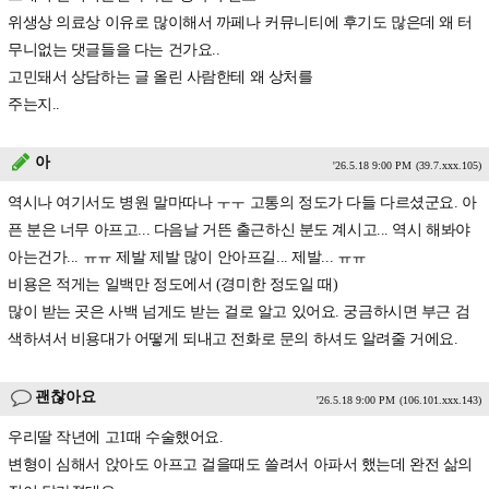
위생상 의료상 이유로 많이해서 까페나 커뮤니티에 후기도 많은데 왜 터
무니없는 댓글들을 다는 건가요..
고민돼서 상담하는 글 올린 사람한테 왜 상처를
주는지..
아
'26.5.18 9:00 PM
(39.7.xxx.105)
역시나 여기서도 병원 말마따나 ㅜㅜ 고통의 정도가 다들 다르셨군요. 아
픈 분은 너무 아프고... 다음날 거뜬 출근하신 분도 계시고... 역시 해봐야
아는건가... ㅠㅠ 제발 제발 많이 안아프길... 제발... ㅠㅠ
비용은 적게는 일백만 정도에서 (경미한 정도일 때)
많이 받는 곳은 사백 넘게도 받는 걸로 알고 있어요. 궁금하시면 부근 검
색하셔서 비용대가 어떻게 되내고 전화로 문의 하셔도 알려줄 거에요.
괜찮아요
'26.5.18 9:00 PM
(106.101.xxx.143)
우리딸 작년에 고1때 수술했어요.
변형이 심해서 앉아도 아프고 걸을때도 쓸려서 아파서 했는데 완전 삶의