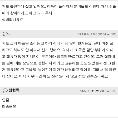
저도 불편한데 살고 있어요.. 한쪽이 늘어져서 분비물도 심한데 거기 수술
이라 창피하기도 하고 ㅠㅠ 혹시
실비되나요??
...
'26.5.18 9:10 PM
(223.38.xxx.232)
저도 그거 아프단 소리듣고 하기 전에 걱정 많이 했거든요. 근데 마취 풀
리고도 하나도 안 아파서 신기 했어요. 의사가 그 쪽은 말단 부위가 아니
고 혈류가 많이 지나가는 부분이라 회복이 빠르다고 했어요. 그거 잘라내
는 김에 예쁜 모양으로 성형까지 하라고 권유하는 곳도 있었는데 전 그런
거 필요없다고 그냥 딱 늘어진거 제거만 해달라고 했어요. 그래서 덜 아팠
나 싶네요. 이제 사우나 갈 때도 신경쓰이지 않고 정말 만족스러워요.
성형쪽
'26.5.18 9:11 PM
(59.1.xxx.109)
인줄
죄송해요