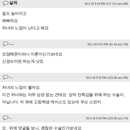
삶의
'26.5.18 9:19 PM
(117.111.xxx.108)
질도 높아지고
예뻐져요
처녀의 느낌이 난다고 해요
....
'26.5.18 9:22 PM
(61.43.xxx.178)
모양때문이라니 미혼이신가보네요
신경쓰이면 하는게 낫죠
...
'26.5.18 9:35 PM
(223.38.xxx.196)
처녀의 느낌이 뭘까요.
이건 처녀와는 아무 상관 없는 건데요. 성적 만족감을 위해 하는 수술이
아닙니다. 저 위에 고등학생 케이스도 있는데 무슨 소린지.
..
'26.5.18 9:50 PM
(223.39.xxx.174)
오.. 위에 댓긑들 보니, 괜찮은 수술인가보네요.