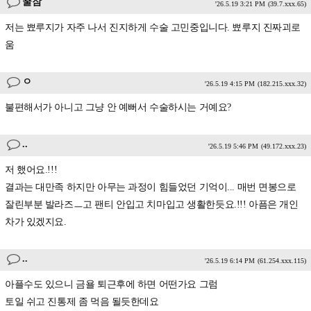
꿀잠
'26.5.19 3:21 PM
(39.7.xxx.65)
저는 뾰루지가 자주 나서 진지하게 수술 고민중입니다. 뾰루지 진짜괴로
움
ㅇ
'26.5.19 4:15 PM
(182.215.xxx.32)
불편해서가 아니고 그냥 안 예뻐서 수술하시는 거예요?
..
'26.5.19 5:46 PM
(49.172.xxx.23)
저 했어요.!!!
결과는 대만족 하지만 아무는 과정이 힘들었던 기억이... 매번 면봉으로
잘린부분 발라즈ㅡ고 팬티 안입고 치마입고 생활한듯요.!!! 아픔은 개인
차가 있겠지요.
..
'26.5.19 6:14 PM
(61.254.xxx.115)
아플수도 있으니 금욜 퇴근후에 하면 어떤가요 그럼
토일 쉬고 진통제 좀 먹음 될듯한데요