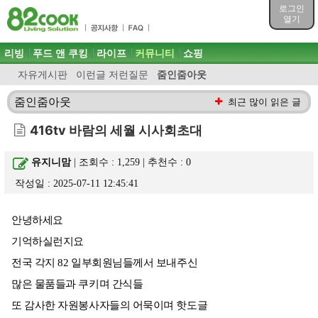
목차
로그인
주메뉴 바로가기
열기
컨텐츠 바로가기
검색 바로가기
주메뉴
리빙
푸드 앤 쿠킹
라이프
커뮤니티
쇼핑
로그인 바로가기
자유게시판
이런글 저런질문
줌인줌아웃
줌인줌아웃
최근 많이 읽은 글
416tv 바람의 세월 시사회초대
유지니맘
| 조회수 : 1,259 | 추천수 :
0
작성일 : 2025-07-11 12:45:41
안녕하세요
기억하실런지요
전국 각지 82 일부회원님들께서 보내주신
많은 물품들과 쿠키며 간식들
또 감사한 자원봉사자들의 어묵이며 핫도글