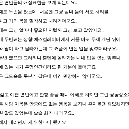
은 연인들의 애정표현을 보게 되는데요..
제도 두번을 봤는데 처음엔 그냥 남녀 둘이 서로 허리를
싸고 거의 몸을 밀착하고 내려가더군요..
때는 그냥 얼마나 좋으면 저럴까 그냥 보고 말았어요..
데 두번째는 상향 에스컬레이터에서 커플 바로 두세 계단 뒤에
와 딸이 타고 올라가는데 그 커풀이 연신 입을 맞추더라구요..
두번 했으면 그러려니 할텐데 올라가는 내내 입을 연신 맞추니
에 있는 내가 투명인간이라도 된 기분이 들더군요
은 그모습을 못본거 같은데 여간 민망하지 않더군요..
 젊고 예쁜 연인이고 한창 좋을 때니 이해도 하지만 그런 공공장
른 사람 이목은 안중에도 없는 행동을 보자니 혼자볼땐 참았겠지
린 딸도 있었는데 슬슬 화가 나더군요..
래서 내리면서 제가 한마디 했어요