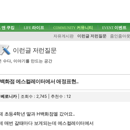
 앤 쿠킹
라이프
커뮤니티
이벤트
LIFE
COMMUNITY
EVENT
자유게시판
이런글 저런질문
줌인줌아
이런글 저런질문
 수다, 이야기를 만드는 공간
백화점 에스컬레이터에서 애정표현..
베로니카
| 조회수 : 2,745 | 추천수 :
12
제 초등4학년 딸과 H백화점엘 갔어요..
데 매번 갈때마다 보게되는데 에스컬레이터에서