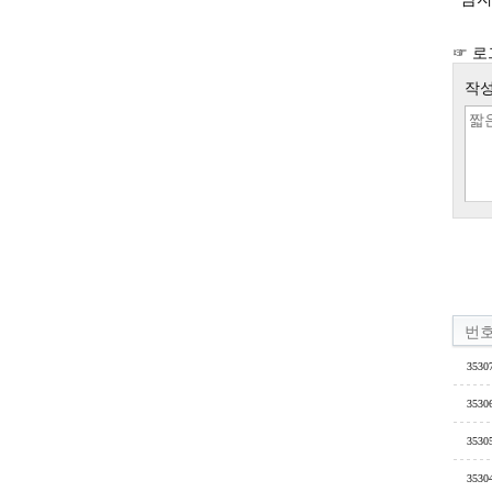
☞ 로
작성
번
3530
3530
3530
3530