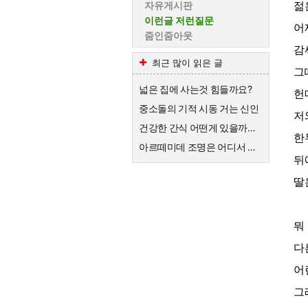
젊
자유게시판
이런글 저런질문
어
줌인줌아웃
감
최근 많이 읽은 글
그
넓은 집에 사는것 힘들까요?
헌
중소돌의 기적 시동 거는 신인
저
건강한 간식 어떤게 있을까요?
한
아르떼미데 조명은 어디서 수리가 가능할까요?
뒤
딸
뭐
다
어
그