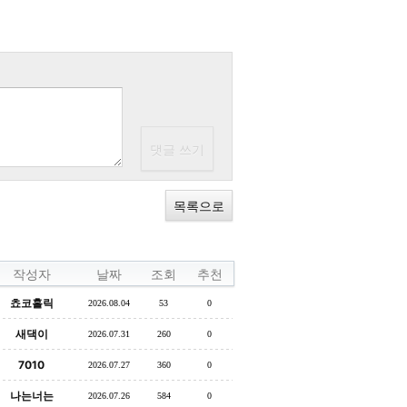
목록으로
작성자
날짜
조회
추천
쵸코홀릭
2026.08.04
53
0
새댁이
2026.07.31
260
0
7010
2026.07.27
360
0
나는너는
2026.07.26
584
0