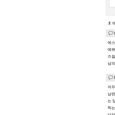
2
개
에스
예쁘
즈질
남의
저두
남편
는 
찍는
남자