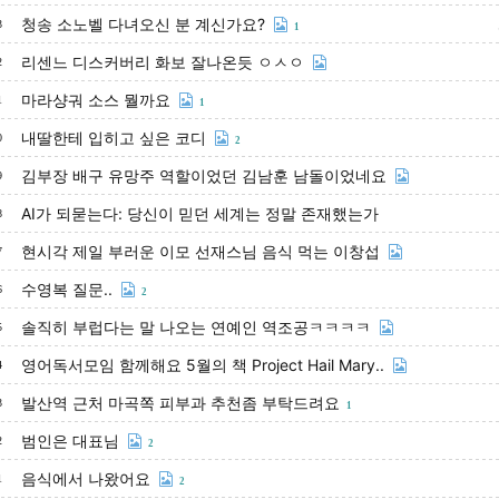
청송 소노벨 다녀오신 분 계신가요?
3
1
리센느 디스커버리 화보 잘나온듯 ㅇㅅㅇ
2
마라샹궈 소스 뭘까요
1
1
내딸한테 입히고 싶은 코디
0
2
김부장 배구 유망주 역할이었던 김남훈 남돌이었네요
9
AI가 되묻는다: 당신이 믿던 세계는 정말 존재했는가
8
현시각 제일 부러운 이모 선재스님 음식 먹는 이창섭
7
수영복 질문..
6
2
솔직히 부럽다는 말 나오는 연예인 역조공ㅋㅋㅋㅋ
5
영어독서모임 함께해요 5월의 책 Project Hail Mary..
4
발산역 근처 마곡쪽 피부과 추천좀 부탁드려요
3
1
범인은 대표님
2
2
음식에서 나왔어요
1
2