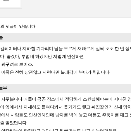
의 댓글이 있습니다.
쏨
컬레이터나 지하철 기다리며 남들 모르게 재빠르게 살짝 뽀뽀 한 번 
다, 좋겠다, 부럽네 하겠지만 저렇게 연신하면
 써구려로 보이죠.
 이목은 전혀 상관않고 저런다면 불쾌감에 부아가 치밉니다.
놀부
 자주봅니다 애들이 공공 장소에서 적당하게 스킨쉽해야는데 지나친 
이 옆에서서 자세히도 들여다봐서 웃기기도 햇고 뉘집딸인가 신세 망치
앞에서 사람들도 인산인해인데 남자를 벽에 놓고 더듬고 주둥이를 대고
줄 알았답니다
 아자씨들이 환장하고 쳐다보고 외국인들도 보고넘 놀랐거든요