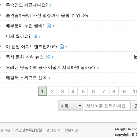
무속인도 세금내나요?
0
2
줌인줌아웃에 사진 몇장까지 올릴 수 있나요
9
배부분이 누런 굴비?
8
3
이게 뭘까요?
7
1
이 신발 어디브랜드인가요?
6
2
독서 문화 기획 뉴스
눈
5
2
오래된 단독주택 공사 어떻게 시작하면 될까요?
4
5
테일러 스위프트 신곡
3
1
1
2
3
4
5
6
7
8
9
1
(주)한마루 L&
이용약관
개인정보취급방침
광고문의
밝은화면
copyright © 