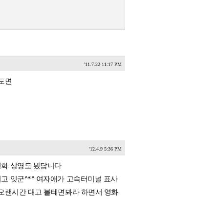
'11.7.22 11:17 PM
정도면
'12.4.9 5:36 PM
영화 상영도 봤답니다
고 잇군^*^ 여자애가 고속터미널 표사
 오랜시간 대고 볼테면봐라 하면서 영화