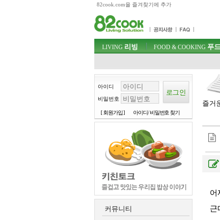
82cook.com을 즐겨찾기에 추가
목차
주메뉴 바로가기
컨텐츠 바로가기
검색 바로가기
주메뉴
리빙
푸드
로그인 바로가기
LIVING
FOOD & COOKING
아이디
비밀번호
즐거운
[ 회원가입 ]
아이디/ 비밀번호 찾기
어
근
커뮤니티