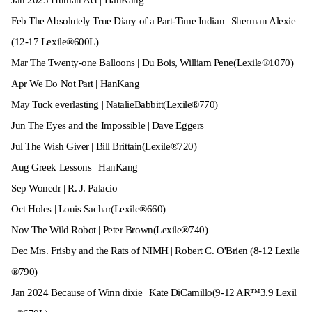
Jan 2025 Human Act | HanKang
Feb The Absolutely True Diary of a Part-Time Indian | Sherman Alexie
(12-17 Lexile®600L)
Mar The Twenty-one Balloons | Du Bois, William Pene(Lexile®1070)
Apr We Do Not Part | HanKang
May Tuck everlasting | NatalieBabbitt(Lexile®770)
Jun The Eyes and the Impossible | Dave Eggers
Jul The Wish Giver | Bill Brittain(Lexile®720)
Aug Greek Lessons | HanKang
Sep Wonedr | R. J. Palacio
Oct Holes | Louis Sachar(Lexile®660)
Nov The Wild Robot | Peter Brown(Lexile®740)
Dec Mrs. Frisby and the Rats of NIMH | Robert C. O'Brien (8-12 Lexile
®790)
Jan 2024 Because of Winn dixie | Kate DiCamillo(9-12 AR™3.9 Lexil