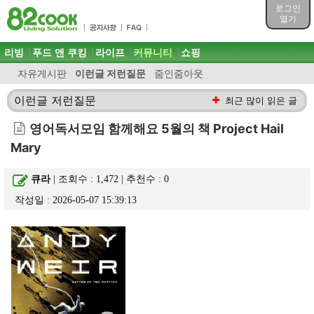
목차
로그인
주메뉴 바로가기
열기
컨텐츠 바로가기
검색 바로가기
주메뉴
리빙
푸드 앤 쿠킹
라이프
커뮤니티
쇼핑
로그인 바로가기
자유게시판
이런글 저런질문
줌인줌아웃
이런글 저런질문
최근 많이 읽은 글
영어독서모임 함께해요 5월의 책 Project Hail
Mary
큐라
| 조회수 : 1,472 | 추천수 :
0
작성일 : 2026-05-07 15:39:13