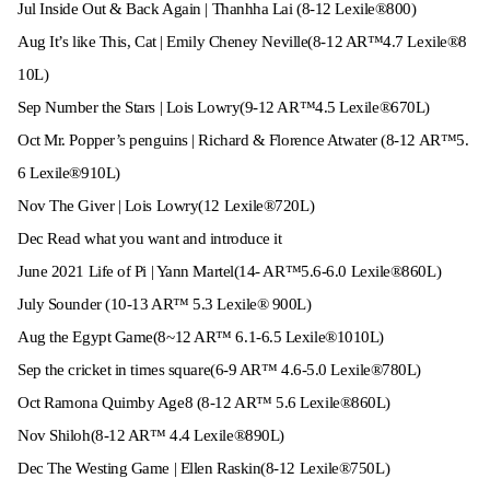
Jul Inside Out & Back Again | Thanhha Lai (8-12 Lexile®800)
Aug It’s like This, Cat | Emily Cheney Neville(8-12 AR™4.7 Lexile®8
10L)
Sep Number the Stars | Lois Lowry(9-12 AR™4.5 Lexile®670L)
Oct Mr. Popper’s penguins | Richard & Florence Atwater (8-12 AR™5.
6 Lexile®910L)
Nov The Giver | Lois Lowry(12 Lexile®720L)
Dec Read what you want and introduce it
June 2021 Life of Pi | Yann Martel(14- AR™5.6-6.0 Lexile®860L)
July Sounder (10-13 AR™ 5.3 Lexile® 900L)
Aug the Egypt Game(8~12 AR™ 6.1-6.5 Lexile®1010L)
Sep the cricket in times square(6-9 AR™ 4.6-5.0 Lexile®780L)
Oct Ramona Quimby Age8 (8-12 AR™ 5.6 Lexile®860L)
Nov Shiloh(8-12 AR™ 4.4 Lexile®890L)
Dec The Westing Game | Ellen Raskin(8-12 Lexile®750L)