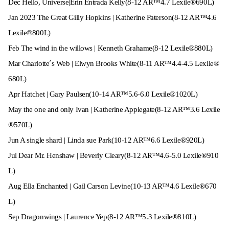
Dec Hello, Universe|Erin Entrada Kelly(8-12 AR™4.7 Lexile®690L)
Jan 2023 The Great Gilly Hopkins | Katherine Paterson(8-12 AR™4.6
Lexile®800L)
Feb The wind in the willows | Kenneth Grahame(8-12 Lexile®880L)
Mar Charlotte´s Web | Elwyn Brooks White(8-11 AR™4.4-4.5 Lexile®
680L)
Apr Hatchet | Gary Paulsen(10-14 AR™5.6-6.0 Lexile®1020L)
May the one and only Ivan | Katherine Applegate(8-12 AR™3.6 Lexile
®570L)
Jun A single shard | Linda sue Park(10-12 AR™6.6 Lexile®920L)
Jul Dear Mr. Henshaw | Beverly Cleary(8-12 AR™4.6-5.0 Lexile®910
L)
Aug Ella Enchanted | Gail Carson Levine(10-13 AR™4.6 Lexile®670
L)
Sep Dragonwings | Laurence Yep(8-12 AR™5.3 Lexile®810L)