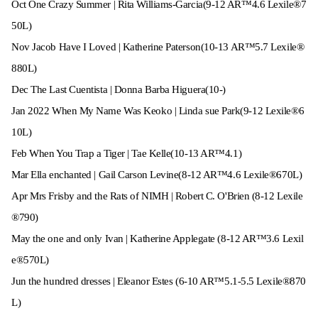
Oct One Crazy Summer | Rita Williams-Garcia(9-12 AR™4.6 Lexile®7
50L)
Nov Jacob Have I Loved | Katherine Paterson(10-13 AR™5.7 Lexile®
880L)
Dec The Last Cuentista | Donna Barba Higuera(10-)
Jan 2022 When My Name Was Keoko | Linda sue Park(9-12 Lexile®6
10L)
Feb When You Trap a Tiger | Tae Kelle(10-13 AR™4.1)
Mar Ella enchanted | Gail Carson Levine(8-12 AR™4.6 Lexile®670L)
Apr Mrs Frisby and the Rats of NIMH | Robert C. O'Brien (8-12 Lexile
®790)
May the one and only Ivan | Katherine Applegate (8-12 AR™3.6 Lexil
e®570L)
Jun the hundred dresses | Eleanor Estes (6-10 AR™5.1-5.5 Lexile®870
L)