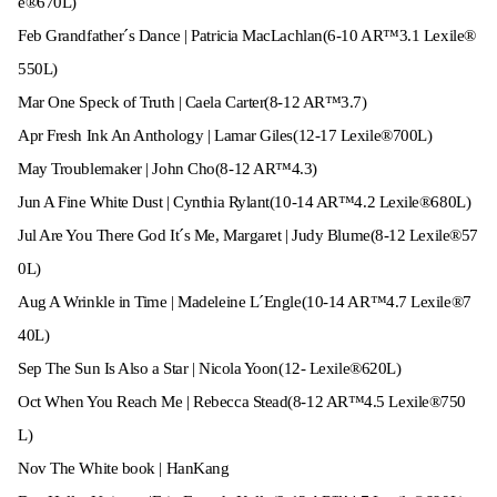
e®670L)
Feb Grandfather´s Dance | Patricia MacLachlan(6-10 AR™3.1 Lexile®
550L)
Mar One Speck of Truth | Caela Carter(8-12 AR™3.7)
Apr Fresh Ink An Anthology | Lamar Giles(12-17 Lexile®700L)
May Troublemaker | John Cho(8-12 AR™4.3)
Jun A Fine White Dust | Cynthia Rylant(10-14 AR™4.2 Lexile®680L)
Jul Are You There God It´s Me, Margaret | Judy Blume(8-12 Lexile®57
0L)
Aug A Wrinkle in Time | Madeleine L´Engle(10-14 AR™4.7 Lexile®7
40L)
Sep The Sun Is Also a Star | Nicola Yoon(12- Lexile®620L)
Oct When You Reach Me | Rebecca Stead(8-12 AR™4.5 Lexile®750
L)
Nov The White book | HanKang