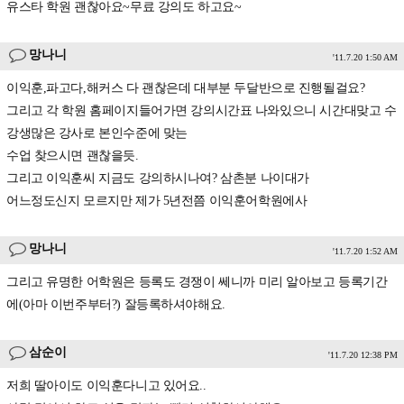
유스타 학원 괜찮아요~무료 강의도 하고요~
망나니
'11.7.20 1:50 AM
이익훈,파고다,해커스 다 괜찮은데 대부분 두달반으로 진행될걸요?
그리고 각 학원 홈페이지들어가면 강의시간표 나와있으니 시간대맞고 수
강생많은 강사로 본인수준에 맞는
수업 찾으시면 괜찮을듯.
그리고 이익훈씨 지금도 강의하시나여? 삼촌분 나이대가
어느정도신지 모르지만 제가 5년전쯤 이익훈어학원에사
망나니
'11.7.20 1:52 AM
그리고 유명한 어학원은 등록도 경쟁이 쎄니까 미리 알아보고 등록기간
에(아마 이번주부터?) 잘등록하셔야해요.
삼순이
'11.7.20 12:38 PM
저희 딸아이도 이익훈다니고 있어요..