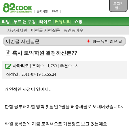
목차
로그인
주메뉴 바로가기
열기
컨텐츠 바로가기
검색 바로가기
주메뉴
리빙
푸드 앤 쿠킹
라이프
커뮤니티
쇼핑
로그인 바로가기
자유게시판
이런글 저런질문
줌인줌아웃
이런글 저런질문
최근 많이 읽은 글
혹시 토익학원 결정하신분??
사마리오
| 조회수 : 1,780 | 추천수 :
8
작성일 : 2011-07-19 15:55:24
개인적인 사정이 있어서..
한참 공부해야할 방학 첫달인 7월을 허송세월로 보내버렸습니다.
학원 등록전에 지금 토익책으로 기본정도 보고 있는데요