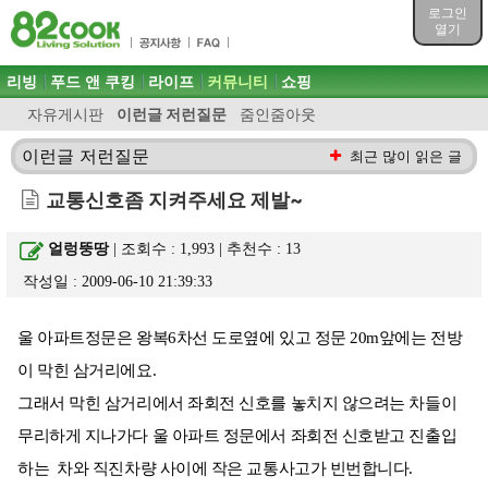
목차
로그인
주메뉴 바로가기
열기
컨텐츠 바로가기
검색 바로가기
주메뉴
리빙
푸드 앤 쿠킹
라이프
커뮤니티
쇼핑
로그인 바로가기
자유게시판
이런글 저런질문
줌인줌아웃
이런글 저런질문
최근 많이 읽은 글
교통신호좀 지켜주세요 제발~
얼렁뚱땅
| 조회수 : 1,993 | 추천수 :
13
작성일 : 2009-06-10 21:39:33
울 아파트정문은 왕복6차선 도로옆에 있고 정문 20m앞에는 전방
이 막힌 삼거리에요.
그래서 막힌 삼거리에서 좌회전 신호를 놓치지 않으려는 차들이
무리하게 지나가다 울 아파트 정문에서 좌회전 신호받고 진출입
하는 차와 직진차량 사이에 작은 교통사고가 빈번합니다.