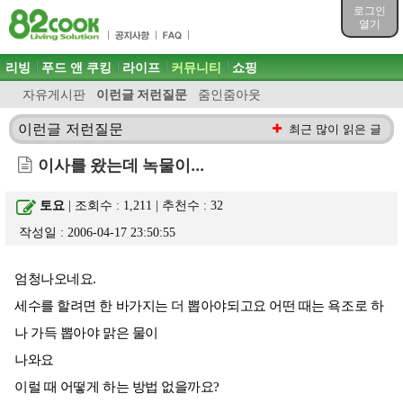
목차
로그인
주메뉴 바로가기
열기
컨텐츠 바로가기
검색 바로가기
주메뉴
리빙
푸드 앤 쿠킹
라이프
커뮤니티
쇼핑
로그인 바로가기
자유게시판
이런글 저런질문
줌인줌아웃
이런글 저런질문
최근 많이 읽은 글
이사를 왔는데 녹물이...
토요
| 조회수 : 1,211 | 추천수 :
32
작성일 : 2006-04-17 23:50:55
엄청나오네요.
세수를 할려면 한 바가지는 더 뽑아야되고요 어떤 때는 욕조로 하
나 가득 뽑아야 맑은 물이
나와요
이럴 때 어떻게 하는 방법 없을까요?