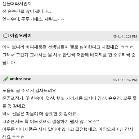
선물때라서인지...
전 손수건을 많이 팝니다...
안나수이, 루루기네스, 세린느~~~
아임오케이
'05.4.14 10:29 PM
어디 보니까 바디제품은 선생님들이 젤로 싫어한다고 나왔대요..ㅎㅎㅎ.
그래서 그런가 교사하는 울 시누 한번씩 저한테 바디제품 한 소쿠리씩 준
답니다.
ombre rose
'05.4.14 10:57 PM
도움의 글 주셔서 감사드려요
진공포장기, 꽃 한송이, 덧신, 햇빛 가리개용 모자나 양산. 손수건, 모두 좋
을 것 같네요
역시 선물은 마음이 더 중요한 것 같아요
그러면서도 확 어느것으로 결정하기 쉽지 않네요 ^^*
아무튼 바디제품은 사지 말아야 겠다고 결정했네요. 아임오케이님 감사
해요 ㅎㅎㅎ