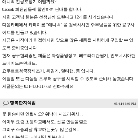
애니백 진공포장기 어떨까요?
82cook 회원님들께 할인하여 판매를 합니다.
저희 고객님 한분은 선생님께 드린다고 12개를 사가셨습니다.
다음카페에서 카페이름 "애니백" 을 검색하시면 주부님들을 위한 공구사
이트를 만들고 있습니다.
지금은 시작이라 허접하지만 앞으로 많은 제품을 저렴하게 구입할 수 있
도록 준비중입니다.
현재 공구협의중인 제품은 화장품냉장고, 페트라계란찜기, 인도네시아핸
드메이드순면패드,
요쿠르트청국장제조기, 튀김기, 멀티랩, 등 입니다.
이달말 또는 다음달 초부터 공구를 시작할 수 있도록 준비해 놓겠습니다.
제품문의는 031-433-1177로 전화주세요
행복한지석맘
'05.4.14 3:09 PM
꽃 한송이면 안될까요? 워낙에 시끄러워서...
아마두 요즘 초등학교에서도, 선물 안받을껄요...
그리구 스승의날 휴교하는곳두 많은걸요..
제가 아는한도 내에서만 써봅니다..