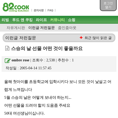
목차
로그인
주메뉴 바로가기
열기
컨텐츠 바로가기
검색 바로가기
주메뉴
리빙
푸드 앤 쿠킹
라이프
커뮤니티
쇼핑
로그인 바로가기
자유게시판
이런글 저런질문
줌인줌아웃
이런글 저런질문
최근 많이 읽은 글
스승의 날 선물 어떤 것이 좋을까요
ombre rose
| 조회수 : 2,538 | 추천수 :
1
작성일 : 2005-04-14 11:57:45
올해 첫아이를 초등학교에 입학시키다 보니 모든 것이 낯설고 어
렵게 느껴집니다
5월 스승의 날은 어떻게 보내야 하는지...
어떤 선물을 드려야 할지 도움좀 주세요
50대 여선생님이십니다.