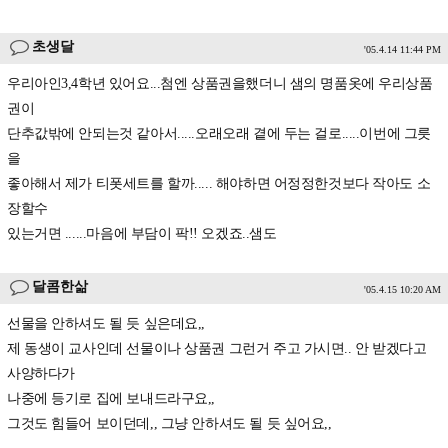
초생달
'05.4.14 11:44 PM
우리아인3,4학년 있어요...첨엔 상품권을했더니 샘의 명품옷에 우리상품
권이
단추값밖에 안되는것 같아서.....오래오래 곁에 두는 걸로.....이번에 그릇
을
좋아해서 제가 티폿세트를 할까..... 해야하면 어정정한것보다 작아도 소
장할수
있는거면 ......마음에 부담이 팍!! 오겠죠..샘도
달콤한삶
'05.4.15 10:20 AM
선물을 안하셔도 될 듯 싶은데요,,
제 동생이 교사인데 선물이나 상품권 그런거 주고 가시면.. 안 받겠다고
사양하다가
나중에 등기로 집에 보내드라구요,,
그것도 힘들어 보이던데,, 그냥 안하셔도 될 듯 싶어요,,