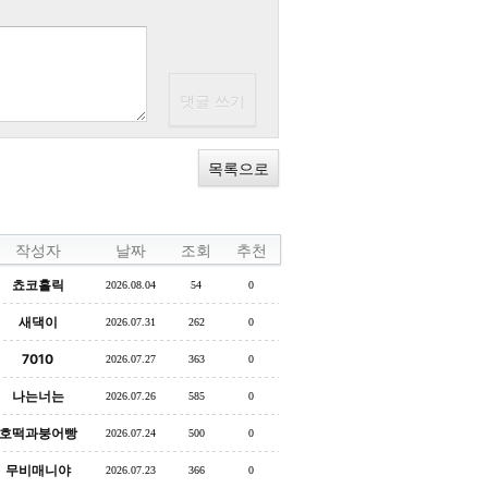
목록으로
작성자
날짜
조회
추천
쵸코홀릭
2026.08.04
54
0
새댁이
2026.07.31
262
0
7010
2026.07.27
363
0
나는너는
2026.07.26
585
0
호떡과붕어빵
2026.07.24
500
0
무비매니야
2026.07.23
366
0