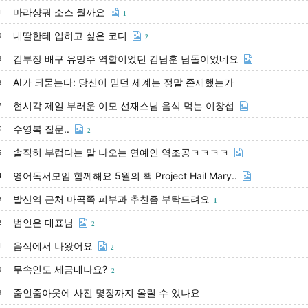
마라샹궈 소스 뭘까요
1
1
내딸한테 입히고 싶은 코디
0
2
김부장 배구 유망주 역할이었던 김남훈 남돌이었네요
9
AI가 되묻는다: 당신이 믿던 세계는 정말 존재했는가
8
현시각 제일 부러운 이모 선재스님 음식 먹는 이창섭
7
수영복 질문..
6
2
솔직히 부럽다는 말 나오는 연예인 역조공ㅋㅋㅋㅋ
5
영어독서모임 함께해요 5월의 책 Project Hail Mary..
4
발산역 근처 마곡쪽 피부과 추천좀 부탁드려요
3
1
범인은 대표님
2
2
음식에서 나왔어요
1
2
무속인도 세금내나요?
0
2
줌인줌아웃에 사진 몇장까지 올릴 수 있나요
9