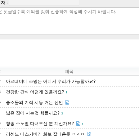
자 :
호
제목
아르떼미데 조명은 어디서 수리가 가능할까요?
7
건강한 간식 어떤게 있을까요?
6
1
중소돌의 기적 시동 거는 신인
5
넓은 집에 사는것 힘들까요?
4
3
청송 소노벨 다녀오신 분 계신가요?
3
1
리센느 디스커버리 화보 잘나온듯 ㅇㅅㅇ
2