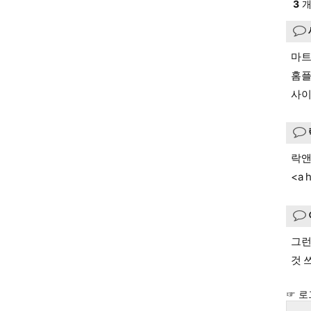
3
개
마트
홈플
사이
락앤
<a h
그런
것 
☞ 로