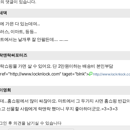
의 댓글이 있습니다.
새댁
에 가믄 다 있는데여...
러스, 이마트, 등등...
트에서는 낱개루 잘 안팔든데.... ㅡ.ㅡ
락앤락써포터즈
락쇼핑몰 가면 살 수 있어요. 단 2만원이하는 배송비 본인부담
ref="http://www.locknlock.com" taget="blnk">
http://www.locknlock.c
이영희
데...홈쇼핑에서 많이 싸잖아요. 마트에서 그 두가지 사면 홈쇼핑 반값
쓰고 선물할 사람에게 락앤락 했더니 무지 좋아하더군요.=3=3=3
그인 후 의견을 남기실 수 있습니다