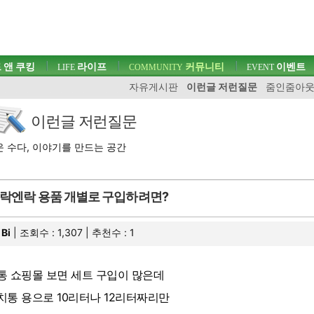
 앤 쿠킹
라이프
커뮤니티
이벤트
LIFE
COMMUNITY
EVENT
자유게시판
이런글 저런질문
줌인줌아
이런글 저런질문
 수다, 이야기를 만드는 공간
락엔락 용품 개별로 구입하려면?
Bi
| 조회수 : 1,307 | 추천수 :
1
통 쇼핑몰 보면 세트 구입이 많은데
치통 용으로 10리터나 12리터짜리만