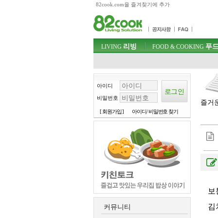
82cook.com을 즐겨찾기에 추가
목차
주메뉴 바로가기
컨텐츠 바로가기
검색 바로가기
주메뉴
리빙
푸드
로그인 바로가기
LIVING
FOOD & COOKING
아이디
비밀번호
즐거운
[ 회원가입 ]
아이디/ 비밀번호 찾기
보
김
커뮤니티