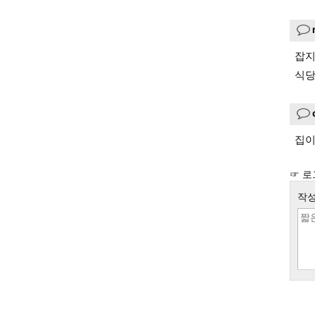
잡지
식당
집이
☞ 로
작성