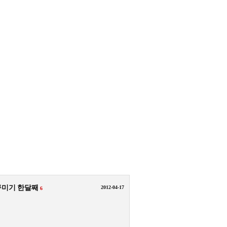
꾸미기 한달째
2012-04-17
6