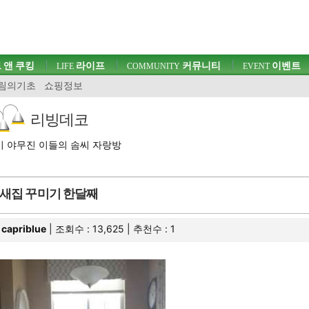
 앤 쿠킹
라이프
커뮤니티
이벤트
LIFE
COMMUNITY
EVENT
림의기초
쇼핑정보
리빙데코
 야무진 이들의 솜씨 자랑방
새집 꾸미기 한달째
capriblue
| 조회수 : 13,625 | 추천수 :
1