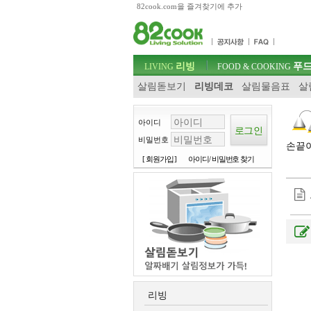
82cook.com을 즐겨찾기에 추가
목차
주메뉴 바로가기
컨텐츠 바로가기
검색 바로가기
주메뉴
리빙
푸드
로그인 바로가기
LIVING
FOOD & COOKING
살림돋보기
리빙데코
살림물음표
살
아이디
비밀번호
손끝이
[ 회원가입 ]
아이디/ 비밀번호 찾기
리빙