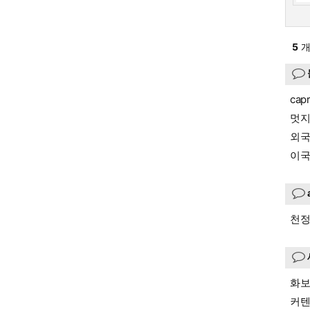
5
개
cap
멋지
외국
이국
천정
화보
커텐