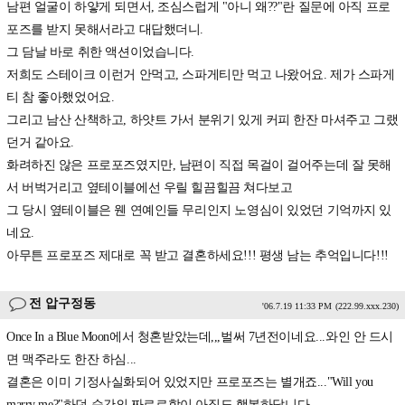
남편 얼굴이 하얗게 되면서, 조심스럽게 "아니 왜??"란 질문에 아직 프로
포즈를 받지 못해서라고 대답했더니.
그 담날 바로 취한 액션이었습니다.
저희도 스테이크 이런거 안먹고, 스파게티만 먹고 나왔어요. 제가 스파게
티 참 좋아했었어요.
그리고 남산 산책하고, 하얏트 가서 분위기 있게 커피 한잔 마셔주고 그랬
던거 같아요.
화려하진 않은 프로포즈였지만, 남편이 직접 목걸이 걸어주는데 잘 못해
서 버벅거리고 옆테이블에선 우릴 힐끔힐끔 쳐다보고
그 당시 옆테이블은 웬 연예인들 무리인지 노영심이 있었던 기억까지 있
네요.
아무튼 프로포즈 제대로 꼭 받고 결혼하세요!!! 평생 남는 추억입니다!!!
전 압구정동
'06.7.19 11:33 PM
(222.99.xxx.230)
Once In a Blue Moon에서 청혼받았는데,,,벌써 7년전이네요...와인 안 드시
면 맥주라도 한잔 하심...
결혼은 이미 기정사실화되어 있었지만 프로포즈는 별개죠..."Will you
marry me?"하던 순간의 짜르르함이 아직도 행복하답니다...