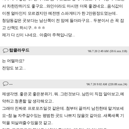
서 차한잔하기도 좋구요...와인이라도 마시면 더욱 좋겠네요...음식값이
이젠 얼마인지 모르겠지만 예전엔 스파게티가 한 2만원정도였는데..
청담동같은 곳보다는 남산쪽이 전 맘에 들더라구요... 두분이서 손 꼭 잡
고 산책도 하시구..ㅎㅎㅎ
제가 다 신이 나네요.. 아줌마 주책입니당...
탑클라우드
'06.7.20 2:49 AM
(59.6.xxx.118)
는 어떨까요?
전망도 보고...
...
'06.7.20 9:02 AM
(220.89.xxx.24)
제생각엔..좋은곳.좋은분위기..뭐..그런것보다..남친이 직접 알아보고,예
약하고.청혼할 말 생각해오고..
그래야 진짜로 프로포즈일것 같은데..첨부터 끝까지 남친한태 맡겨보세
요~참.늘 자주갈수있는 평범한 곳도 나쁘지 않을것 같아요..새록새록 기
억을 되살려줄수있을것 같고..