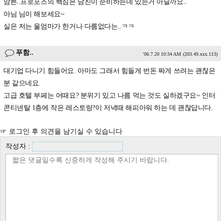
암튼..프로포즈의 핵심은 남친이 준비하는데 있는거 아닐까요..
아님 님이 해보세요~
실은 저는 울엄마가 한거나 다름없다는..ㅋㅋ
푸함..
'06.7.20 10:34 AM
(203.49.xxx.113)
대기업 다니기 힘들어요. 아마도 그래서 힘들게 번돈 짜게 쓰려는 괜찮은
분 같으네요.
고급 호텔 부페는 어때요? 분위기 있고 나름 먹는 것도 실하겠구요~ 인터
콘티넨탈 1층에 작은 레스토랑?이 저녁때 해피아워 하는 데 괜찮답니다.
☞ 로그인 후 의견을 남기실 수 있습니다
작성자 :