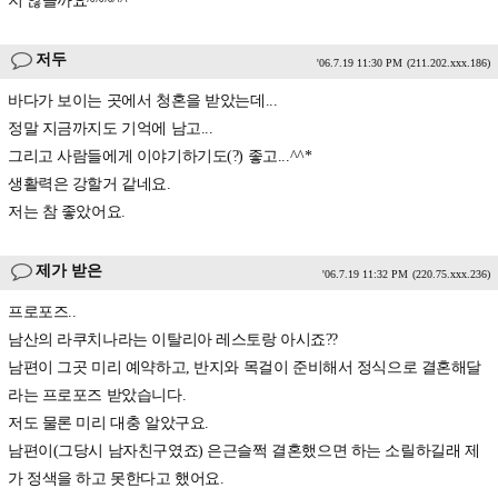
지 않을까요~~~^^
저두
'06.7.19 11:30 PM
(211.202.xxx.186)
바다가 보이는 곳에서 청혼을 받았는데...
정말 지금까지도 기억에 남고...
그리고 사람들에게 이야기하기도(?) 좋고...^^*
생활력은 강할거 같네요.
저는 참 좋았어요.
제가 받은
'06.7.19 11:32 PM
(220.75.xxx.236)
프로포즈..
남산의 라쿠치나라는 이탈리아 레스토랑 아시죠??
남편이 그곳 미리 예약하고, 반지와 목걸이 준비해서 정식으로 결혼해달
라는 프로포즈 받았습니다.
저도 물론 미리 대충 알았구요.
남편이(그당시 남자친구였죠) 은근슬쩍 결혼했으면 하는 소릴하길래 제
가 정색을 하고 못한다고 했어요.