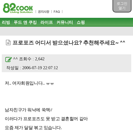
목차
로그인
주메뉴 바로가기
열기
컨텐츠 바로가기
검색 바로가기
주메뉴
리빙
푸드 앤 쿠킹
라이프
커뮤니티
쇼핑
로그인 바로가기
프로포즈 어디서 받으셨나요? 추천해주세요~ ^^
^^
조회수 : 2,642
작성일 : 2006-07-19 22:07:12
저.. 여자회원입니다.. ㅠㅠ
남자친구가 워낙에 쑥맥//
이러다가 프로포즈도 못 받고 결혼할꺼 같아
요즘 제가 달달 볶고 있습니다.