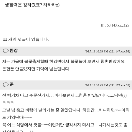
생활력은 강하겠죠? 하하하;;)
IP : 58.143.xxx.125
11
개의 댓글이 있습니다.
한강
'06.7.19 10:09 PM
(221.147.xxx.56)
저는 가을에 불꽃축제할때 한강변에서 불꽃놀이 보면서 청혼받았어요.
돈한푼 안들었지만 기억에 남는답니다
준
'06.7.19 10:45 PM
(211.172.xxx.26)
전 밤기차 타고 주문진가서.....바다보면서....청혼 받았답니다......낭만(?)
ㅋㅋㅋ
그날 넘 춥고 바람에 날라가는 줄 알았답니다..하연간....바다하면~~~아직
도 기억난다는~~
꼭 어느 식당에서 촛불~~~이런거만 생각하지 마시고....나가시는것도 좋