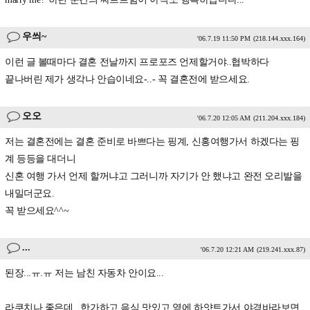
우씌~
'06.7.19 11:50 PM
(218.144.xxx.164)
이런 글 볼때마다 결혼 전날까지 프로포즈 언제할거야..협박하다
끝나버린 제가 생각나 안습이네요-..- 꼭 결혼전에 받으세요.
오오
'06.7.20 12:05 AM
(211.204.xxx.184)
저는 결혼전에는 결혼 준비로 바쁘다는 핑계, 신홍여행가서 하겠다는 핑
계 등등을 대더니
신혼 여행 가서 언제 할꺼냐고 그러니까 자기가 안 했냐고 완전 오리발을
내밀더군요.
꼭 받으세요^^~
...
'06.7.20 12:21 AM
(219.241.xxx.87)
된장...ㅠ.ㅠ 저는 남친 자동차 안이요...
라쿠치나 좋은데.. 한가하고 음식 맛있고 옆에 하얏트가서 야경바라보면