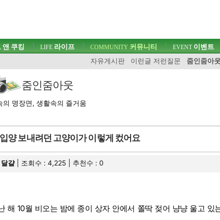
 앤 쿠킹
라이프
커뮤니티
이벤트
LIFE
COMMUNITY
EVENT
자유게시판
이런글 저런질문
줌인줌아
줌인줌아웃
의 명장면, 생활속의 즐거움
입양 보내려던 고양이가 이렇게 컸어요
달걀
| 조회수 : 4,225 | 추천수 :
0
난 해 10월 비오는 밤에 종이 상자 안에서 쫄딱 젖어 냥냥 울고 있