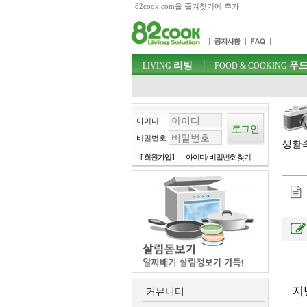
82cook.com을 즐겨찾기에 추가
목차
주메뉴 바로가기
컨텐츠 바로가기
검색 바로가기
주메뉴
리빙
푸드
로그인 바로가기
LIVING
FOOD & COOKING
아이디
비밀번호
생활속
[ 회원가입 ]
아이디/ 비밀번호 찾기
지
커뮤니티