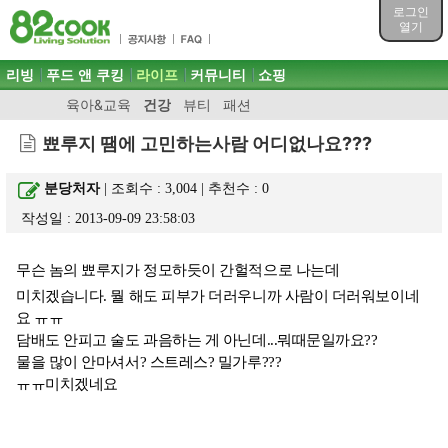
목차
로그인
주메뉴 바로가기
열기
컨텐츠 바로가기
검색 바로가기
주메뉴
리빙
푸드 앤 쿠킹
라이프
커뮤니티
쇼핑
로그인 바로가기
육아&교육
건강
뷰티
패션
뾰루지 땜에 고민하는사람 어디없나요???
분당처자
| 조회수 : 3,004 | 추천수 :
0
작성일 : 2013-09-09 23:58:03
무슨 놈의 뾰루지가 정모하듯이 간헐적으로 나는데
미치겠습니다. 뭘 해도 피부가 더러우니까 사람이 더러워보이네
요 ㅠㅠ
담배도 안피고 술도 과음하는 게 아닌데...뭐때문일까요??
물을 많이 안마셔서? 스트레스? 밀가루???
ㅠㅠ미치겠네요