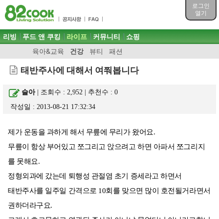
목차
로그인
주메뉴 바로가기
열기
컨텐츠 바로가기
검색 바로가기
주메뉴
리빙
푸드 앤 쿠킹
라이프
커뮤니티
쇼핑
로그인 바로가기
육아&교육
건강
뷰티
패션
태반주사에 대해서 여쭤봅니다
슬아
| 조회수 : 2,952 | 추천수 :
0
작성일 : 2013-08-21 17:32:34
제가 운동을 과하게 해서 무릎에 무리가 왔어요.
무릎이 항상 부어있고 쪼그리고 앉으려고 하면 아파서 쪼그리지
를 못해요.
정형외과에 갔는데 퇴행성 관절염 초기 증세라고 하면서
태반주사를 일주일 간격으로 10회를 맞으면 많이 호전될거라면서
권하더라구요.