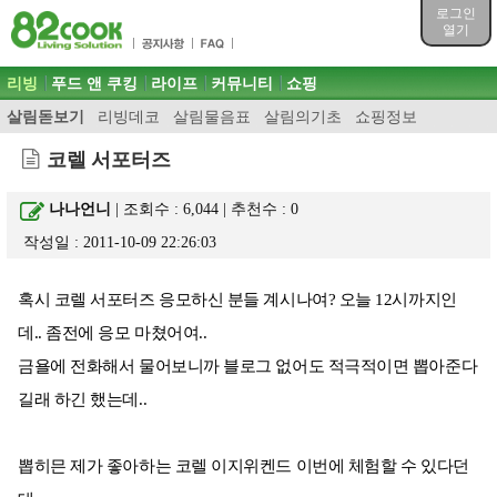
목차
로그인
주메뉴 바로가기
열기
컨텐츠 바로가기
검색 바로가기
주메뉴
리빙
푸드 앤 쿠킹
라이프
커뮤니티
쇼핑
로그인 바로가기
살림돋보기
리빙데코
살림물음표
살림의기초
쇼핑정보
코렐 서포터즈
나나언니
| 조회수 : 6,044 | 추천수 :
0
작성일 : 2011-10-09 22:26:03
혹시 코렐 서포터즈 응모하신 분들 계시나여? 오늘 12시까지인
데.. 좀전에 응모 마쳤어여..
금욜에 전화해서 물어보니까 블로그 없어도 적극적이면 뽑아준다
길래 하긴 했는데..
뽑히믄 제가 좋아하는 코렐 이지위켄드 이번에 체험할 수 있다던