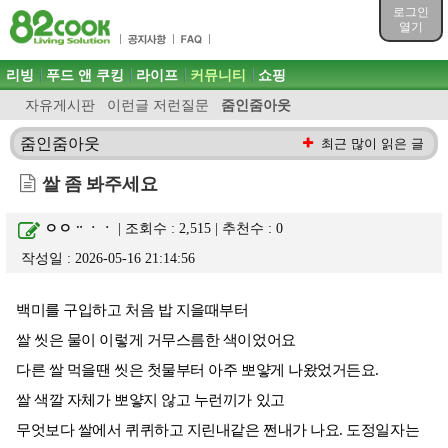
목차
로그인
주메뉴 바로가기
열기
컨텐츠 바로가기
검색 바로가기
주메뉴
리빙
푸드 앤 쿠킹
라이프
커뮤니티
쇼핑
로그인 바로가기
자유게시판
이런글 저런질문
줌인줌아웃
줌인줌아웃
최근 많이 읽은 글
쌀 좀 봐주세요
ㅇㅇᆢㆍㆍ
| 조회수 : 2,515 | 추천수 :
0
작성일 : 2026-05-16 21:14:56
백미를 구입하고 처음 밥 지을때부터
쌀 씻은 물이 이렇게 거무스름한 색이었어요
다른 쌀 먹을땐 씻은 첫물부터 아주 뽀얗게 나왔었거든요.
쌀 색깔 자체가 뽀얗지 않고 누런끼가 있고
무엇보다 쌀에서 퀴퀴하고 지린내같은 쩐내가 나요. 도정일자는