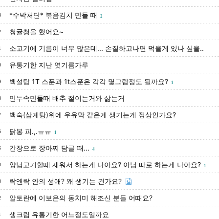
*수박처단* 볶음김치 만들 때
3
2
청귤청을 했어요~
2
소고기에 기름이 너무 많은데... 손질하고나면 먹을게 있나 싶을..
1
유통기한 지난 엿기름가루
0
백설탕 1T 스푼과 1t스푼은 각각 몇그람정도 될까요?
9
1
만두속만들때 배추 절이는거와 삶는거
8
백숙(삼계탕)위에 우유막 같은게 생기는게 정상인가요?
7
닭봉 피.,.ㅠㅠ
6
1
간장으로 장아찌 담글 때...
5
4
양념고기할때 재워서 하는게 나아요? 아님 따로 하는게 나아요?
4
1
락앤락 안의 성애? 왜 생기는 건가요?
3
알토란에 이보은의 동치미 해조신 분들 어때요?
2
생크림 유통기한 어느정도일까요
1