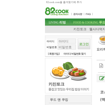
82cook.com을 즐겨찾기에 추가
목차
주메뉴 바로가기
컨텐츠 바로가기
검색 바로가기
주메뉴
리빙
푸드
로그인 바로가기
LIVING
FOOD & COOKING
키친토크
뭘사다먹지
아이디
비밀번호
요리하
[ 회원가입 ]
아이디/ 비밀번호 찾기
코
(
푸드 앤 쿠킹