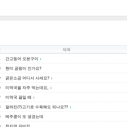
호
제목
간고등어 오븐구이
1
1
현미 곰팡이 인가요?
0
굵은소금 어디서 사세요?
9
1
미역국을 자주 먹는데요,
8
3
미역국 끓일 때
7
1
잘려진(?)고기로 수육해도 되나요??
6
1
메주콩이 또 생겼는데
5
천지연 갈비집
4