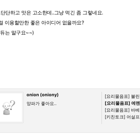
..단단하고 맛은 고소한데..그냥 먹긴 좀 그렇네요.
걸 이용할만한 좋은 아이디어 없을까요?
퐁듀는 말구요~~)
onion (oniony)
[요리물음표]
불린 
[요리물음표]
에멘
양파가 좋아요..
[요리물음표]
바베
[키친토크]
어설프게