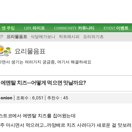
 앤 쿠킹
라이프
커뮤니티
이벤트
LIFE
COMMUNITY
EVENT
?
요리물음표
식당에가보니
히트레시피
요리의기초
요리물음표
면서 생기는 여러가지 궁금증, 여기서 해결하세요
에멘탈 치즈--어떻게 먹으면 맛날까요?
onion
| 조회수 : 6,051 | 추천수 :
45
스트코에서 에멘탈 치즈를 집어왔는데
맥주 마시면서 먹으려고...까망베르 치즈 사려다가 새로운 걸 맛보려고