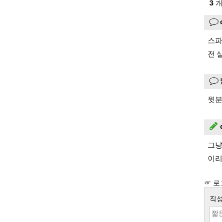
3
개
스파
전 
윗분
그냥
이리
☞ 로
작성