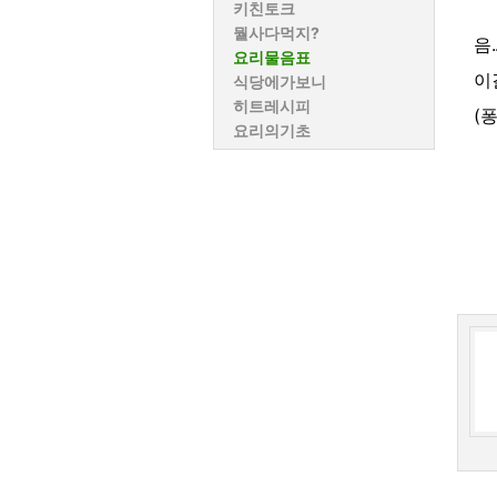
키친토크
뭘사다먹지?
음
요리물음표
이
식당에가보니
히트레시피
(
요리의기초