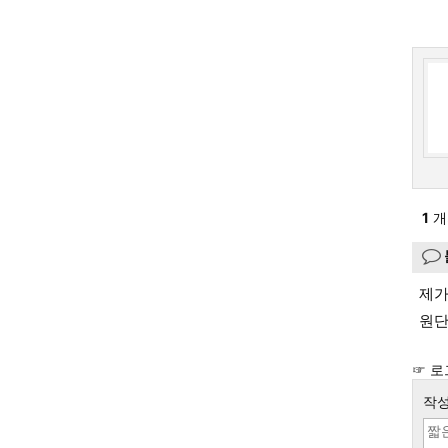
1
개
제가
원단
☞ 로
작성