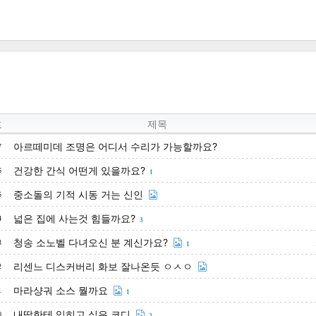
호
제목
아르떼미데 조명은 어디서 수리가 가능할까요?
7
건강한 간식 어떤게 있을까요?
6
1
중소돌의 기적 시동 거는 신인
5
넓은 집에 사는것 힘들까요?
4
3
청송 소노벨 다녀오신 분 계신가요?
3
1
리센느 디스커버리 화보 잘나온듯 ㅇㅅㅇ
2
마라샹궈 소스 뭘까요
1
1
내딸한테 입히고 싶은 코디
0