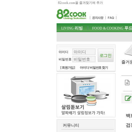
82cook.com을 즐겨찾기에 추가
목차
주메뉴 바로가기
컨텐츠 바로가기
검색 바로가기
주메뉴
리빙
푸드
로그인 바로가기
LIVING
FOOD & COOKING
아이디
비밀번호
즐거운
[ 회원가입 ]
아이디/ 비밀번호 찾기
백
검
커뮤니티