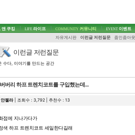
 앤 쿠킹
라이프
커뮤니티
이벤트
LIFE
COMMUNITY
EVENT
자유게시판
이런글 저런질문
줌인줌아
이런글 저런질문
 수다, 이야기를 만드는 공간
버버리 하프 트렌치코트를 구입했는데...
안젤라
| 조회수 : 3,792 | 추천수 :
13
화점에 지나가다가
정색 하프 트렌치코트 세일한다길래