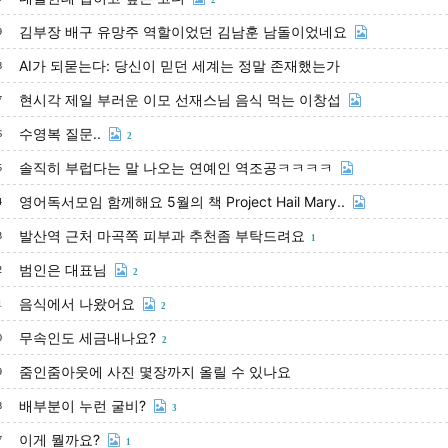
2
김부장 배구 유망주 역할이었던 김남훈 남돌이었네요
9
AI가 되묻는다: 당신이 믿던 세계는 정말 존재했는가
8
현시각 제일 부러운 이모 선재스님 음식 먹는 이창섭
7
수영복 질문..
6
2
솔직히 부럽다는 말 나오는 연예인 역조공ㅋㅋㅋㅋ
5
영어독서모임 함께해요 5월의 책 Project Hail Mary..
4
발산역 근처 마곡쪽 피부과 추천좀 부탁드려요
3
1
범인은 대표님
2
2
음식에서 나왔어요
1
2
무속인도 세금내나요?
0
2
줌인줌아웃에 사진 몇장까지 올릴 수 있나요
9
배부분이 누런 굴비?
8
3
이게 뭘까요?
7
1