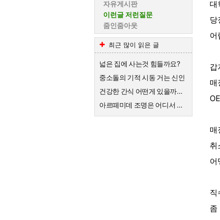
대
자유게시판
이런글 저런질문
당
줌인줌아웃
어
최근 많이 읽은 글
넓은 집에 사는것 힘들까요?
갑
중소돌의 기적 시동 거는 신인
매
건강한 간식 어떤게 있을까요?
O
아르떼미데 조명은 어디서 수리가 가능할까요?
매
취
어
직
좀