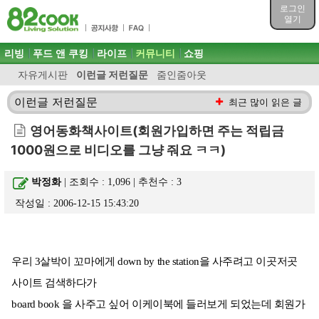
목차
로그인
주메뉴 바로가기
열기
컨텐츠 바로가기
검색 바로가기
주메뉴
리빙
푸드 앤 쿠킹
라이프
커뮤니티
쇼핑
로그인 바로가기
자유게시판
이런글 저런질문
줌인줌아웃
이런글 저런질문
최근 많이 읽은 글
영어동화책사이트(회원가입하면 주는 적립금
1000원으로 비디오를 그냥 줘요 ㅋㅋ)
박정화
| 조회수 : 1,096 | 추천수 :
3
작성일 : 2006-12-15 15:43:20
우리 3살박이 꼬마에게 down by the station을 사주려고 이곳저곳
사이트 검색하다가
board book 을 사주고 싶어 이케이북에 들러보게 되었는데 회원가