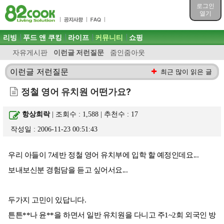
목차
로그인
주메뉴 바로가기
열기
컨텐츠 바로가기
검색 바로가기
주메뉴
리빙
푸드 앤 쿠킹
라이프
커뮤니티
쇼핑
로그인 바로가기
자유게시판
이런글 저런질문
줌인줌아웃
이런글 저런질문
최근 많이 읽은 글
정철 영어 유치원 어떤가요?
항상희락
| 조회수 : 1,588 | 추천수 :
17
작성일 : 2006-11-23 00:51:43
우리 아들이 7세반 정철 영어 유치부에 입학 할 예정인데요...
보내보신분 경험담을 듣고 싶어서요...
두가지 고민이 있답니다.
튼튼**나 윤**을 하면서 일반 유치원을 다니고 주1~2회 외국인 방