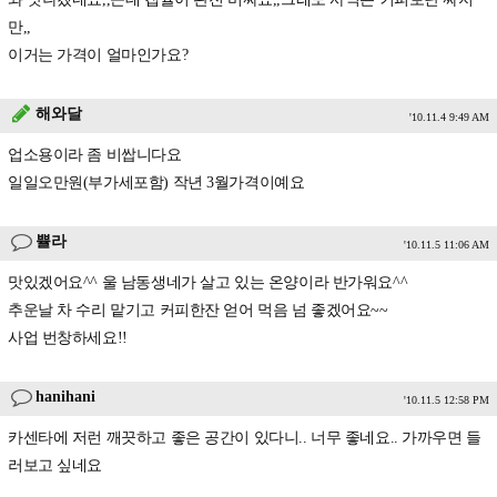
만,,
이거는 가격이 얼마인가요?
해와달
'10.11.4 9:49 AM
업소용이라 좀 비쌉니다요
일일오만원(부가세포함) 작년 3월가격이예요
쁄라
'10.11.5 11:06 AM
맛있겠어요^^ 울 남동생네가 살고 있는 온양이라 반가워요^^
추운날 차 수리 맡기고 커피한잔 얻어 먹음 넘 좋겠어요~~
사업 번창하세요!!
hanihani
'10.11.5 12:58 PM
카센타에 저런 깨끗하고 좋은 공간이 있다니.. 너무 좋네요.. 가까우면 들
러보고 싶네요