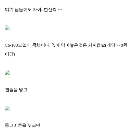
여기 님들께도 자아, 한잔씩 ~ ~
CS-100모델의 몸체이다. 옆에 담아놓은것은 커피캡슐(개당 770원
이당)
캡슐을 넣고
롱고버튼을 누르면