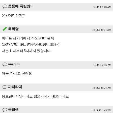
콧등에 폭탄맞아
'10.11.6 9:03 AM
온양어디신지?/
해와달
'10.11.6 10:31 AM
이마트 사거리에서 직진 200m 왼쪽
GM대우입니당.. (다른차도 정비해용~)
저는 11시부터 5시까지 있답니다
anabim
'10.11.7 2:36 PM
아웅, 마시고 싶어요
까페라떼
'10.11.8 10:24 PM
못보던디자인이네요 캡슐커피가 예술이네요
옹달샘
'10.11.12 1:43 PM