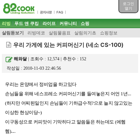
목차
로그인
주메뉴 바로가기
열기
컨텐츠 바로가기
검색 바로가기
주메뉴
리빙
푸드 앤 쿠킹
라이프
커뮤니티
쇼핑
로그인 바로가기
살림돋보기
리빙데코
살림물음표
살림의기초
쇼핑정보
우리 가게에 있는 커피머신기 (네소 CS-100)
해와달
| 조회수 : 12,574 | 추천수 :
152
작성일 : 2010-11-03 22:46:56
우리는 온양에서 정비업을 하고있다
손님들을 위해 네스프레소 커피머신기를 들여놓은지 어언 1년...
(하지만 어찌된일인지 손님들이 기하급수적?으로 늘지 않고있는
이상한 현상이당~)
이구동성으로 커피맛이 기막히다고 말씀들은 하는데도 (에헴
헴)....