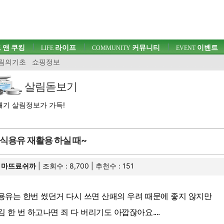
 앤 쿠킹
라이프
커뮤니티
이벤트
LIFE
COMMUNITY
EVENT
림의기초
쇼핑정보
살림돋보기
기 살림정보가 가득!
식용유 재활용 하실 때~
마뜨료쉬까
| 조회수 : 8,700 | 추천수 :
151
용유는 한번 썼던거 다시 쓰면 산패의 우려 때문에 좋지 않지만
김 한 번 하고나면 죄 다 버리기도 아깝잖아요....