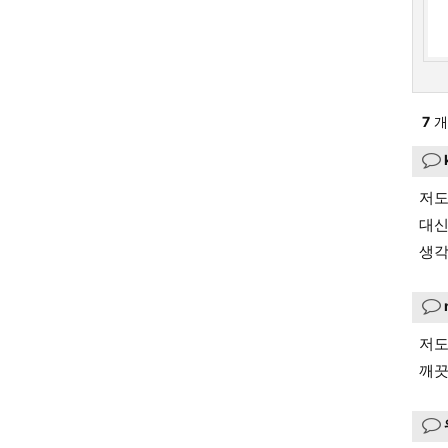
7
개
저도
대신
생각
저도
깨끗