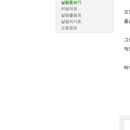
살림돋보기
리빙데코
오
살림물음표
촘
살림의기초
쇼핑정보
그
적
찌