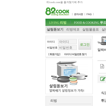
82cook.com을 즐겨찾기에 추가
목차
주메뉴 바로가기
컨텐츠 바로가기
검색 바로가기
주메뉴
리빙
푸드
로그인 바로가기
LIVING
FOOD & COOKING
살림돋보기
리빙데코
살림물음표
살
아이디
비밀번호
알짜배
[ 회원가입 ]
아이디/ 비밀번호 찾기
식
튀
리빙