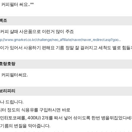
 커피필터 써요..^^
백조
커피 살때 사은품으로 이런거 많이 주죠
tp://www.gmarket.co.kr/challenge/neo_affiliate/naver/naver_redirect.asp?goo...
이가 있어서 사용하기 편해요 기름 정말 잘 걸러지고 세척도 별로 힘들
호랑호랑
 커피필터써요.
보리피리
나 드립니다.
9리터 정도의 식용유를 구입하시면 바로
민E(토코페롤, 400IU) 2개를 짜서 넣어 섞이도록 한번 병을뒤집었다
기름의 변질을 막아줍니다.