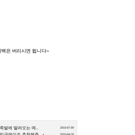
다시백은 버리시면 됩니다~
족발에 딸려오는 메..
2010-07-09
믹글레이즈 추천해주..
2010-04-20
4