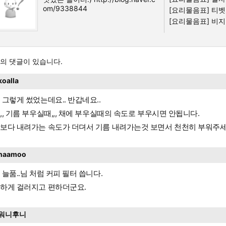
om/9338844
[요리물음표]
티벳
[요리물음표]
비지.
의 댓글이 있습니다.
koalla
 그렇게 썼었는데요.. 반갑네요..
,, 기름 부우실때,,, 채에 부우실때의 속도로 부우시면 안됩니다.
보다 내려가는 속도가 더뎌서 기름 내려가는것 보면서 천천히 부워주세
naamoo
 늘품..님 처럼 커피 필터 씁니다.
하게 걸러지고 편하더군요.
워니후니