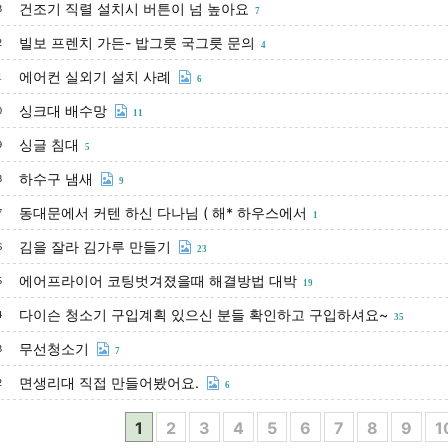
건조기 직렬 설치시 버튼이 넘 높아요
3
7
빌보 프렌치 가든- 밥그릇 국그릇 문의
2
4
에어컨 실외기 설치 사례
1
6
싱크대 배수망
0
11
싱글 침대
9
5
하수구 냄새
8
9
동대문에서 커텐 하신 다나님 ( 해* 하우스에서
7
1
김을 잘라 김가루 만들기
6
23
에어프라이어 코팅벗겨졌을때 해결방법 대박
5
19
다이슨 청소기 구입계획 있으신 분들 확인하고 구입하셔요~
4
35
무선청소기
3
7
면생리대 직접 만들어봤어요.
2
6
1
2
3
4
5
6
7
8
9
1