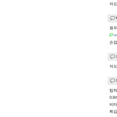
저도
원두
ht
손잡
저도
팁하
0.
비타
튀김