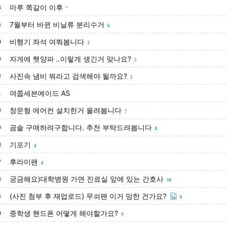
마루 쪽갈이 이후ᆢ
6
7월부터 바뀐 비닐류 분리수거
5
6
비행기 좌석 여쭤봅니다
4
2
자게에 햇양파 ..이렇게 생긴거 맞나요?
3
5
사진속 냄비 뭐라고 검색해야 될까요?
2
2
여쭙세븐에이드 AS
1
창문형 에어컨 설치한거 올려봅니다
0
7
곰솥 구매하려구합니다. 추천 부탁드려봅니다
9
8
기포기
8
4
후라이팬
7
4
궁금해요)대학병원 가면 진료실 앞에 있는 간호사
6
30
(사진 첨부 후 재업로드) 무쇠팬 이거 망한 건가요?
5
9
중학생 핸드폰 어떻게 해야할가요?
4
9