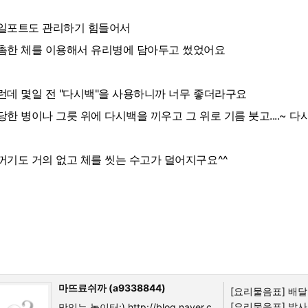
일포트도 관리하기 힘들어서
촘한 체를 이용해서 유리병에 담아두고 썼었어요
런데 몇일 전 "다시백"을 사용하니까 너무 좋더라구요
당한 병이나 그릇 위에 다시백을 끼우고 그 위로 기름 붓고....~ 
꺼기도 거의 없고 체를 씻는 수고가 덜어지구요^^
마뜨료쉬까 (a9338844)
[요리물음표]
배달
[요리물음표]
발사
맛있는 놀이터:) http://blog.naver.c