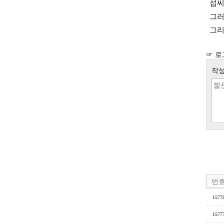
섭씨
그러
그리
☞ 로
작성
번
1577
1577