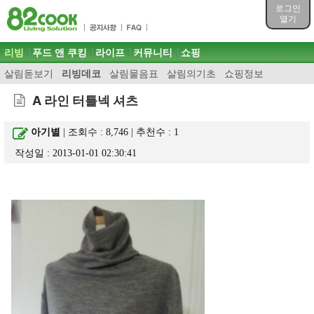
목차
로그인
주메뉴 바로가기
열기
컨텐츠 바로가기
검색 바로가기
주메뉴
리빙
푸드 앤 쿠킹
라이프
커뮤니티
쇼핑
로그인 바로가기
살림돋보기
리빙데코
살림물음표
살림의기초
쇼핑정보
A 라인 터틀넥 셔츠
아기별
| 조회수 : 8,746 | 추천수 :
1
작성일 : 2013-01-01 02:30:41