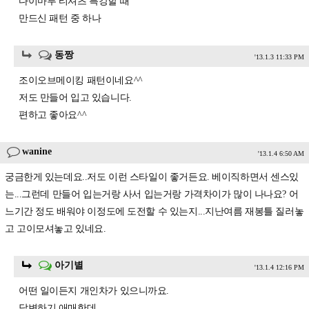
다이마루 티셔츠 특강할 때
만드신 패턴 중 하나
동짱
'13.1.3 11:33 PM
조이오브메이킹 패턴이네요^^
저도 만들어 입고 있습니다.
편하고 좋아요^^
wanine
'13.1.4 6:50 AM
궁금한게 있는데요..저도 이런 스타일이 좋거든요. 베이직하면서 센스있
는...그런데 만들어 입는거랑 사서 입는거랑 가격차이가 많이 나나요? 어
느기간 정도 배워야 이정도에 도전할 수 있는지...지난여름 재봉틀 질러놓
고 고이모셔놓고 있네요.
아기별
'13.1.4 12:16 PM
어떤 일이든지 개인차가 있으니까요.
답변하기 애매한데