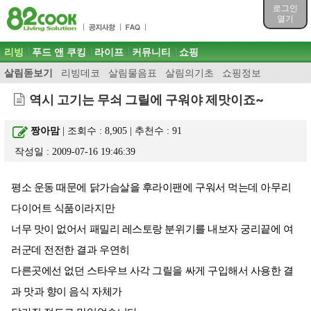
목차
로그인
주메뉴 바로가기
열기
컨텐츠 바로가기
검색 바로가기
주메뉴
리빙
푸드 앤 쿠킹
라이프
커뮤니티
쇼핑
로그인 바로가기
살림돋보기
리빙데코
살림물음표
살림의기초
쇼핑정보
역시 고기는 무쇠 그릴에 구워야 제맛이죠~
짱아맘
| 조회수 : 8,905 | 추천수 :
91
작성일 : 2009-07-16 19:46:39
평소 운동 때문에 닭가슴살을 후라이팬에 구워서 먹는데 아무리
다이어트 식품이라지만
너무 맛이 없어서 패밀리 레스토랑 분위기를 내보자 궁리끝에 여
러군데 전전한 결과 우연히
다른곳에선 없던 스타우브 사각 그릴을 싸게 구입해서 사용한 결
과 맛과 향이 음식 자체가