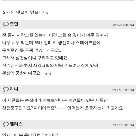
5
개의 댓글이 있습니다.
도민
'09.7.16 9:38 PM
전 롯지 사각그릴 있는데..이건 그릴 홈 깊이가 너무 깊어서
너무 너무 익는데 오래 걸려요..생선이나 스테이크같이
두꺼운건 못 구워 먹겠더라구요..
그래서 삼겹살이나 구워먹고 있네요..
전기렌지와 롯지 사각그릴의 만남은 느려터짐에 있어
환상의 궁합이더군요...ㅠㅠ
라니
'09.7.16 9:39 PM
이 제품들은 손잡이가 약해보인다는 의견들이 있던 제품인데
선전문구인가요? 다이어트요?--------안먹는거 운동하는게 최고지요
엘리스
'09.7.17 5:04 PM
역시.. 이 분 롯데닷컴 알바네요.