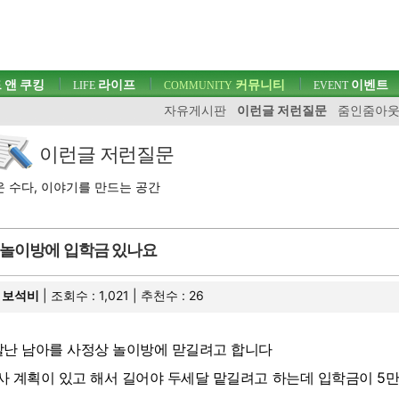
 앤 쿠킹
라이프
커뮤니티
이벤트
LIFE
COMMUNITY
EVENT
자유게시판
이런글 저런질문
줌인줌아
이런글 저런질문
 수다, 이야기를 만드는 공간
놀이방에 입학금 있나요
보석비
| 조회수 : 1,021 | 추천수 :
26
살난 남아를 사정상 놀이방에 맏길려고 합니다
사 계획이 있고 해서 길어야 두세달 맡길려고 하는데 입학금이 5