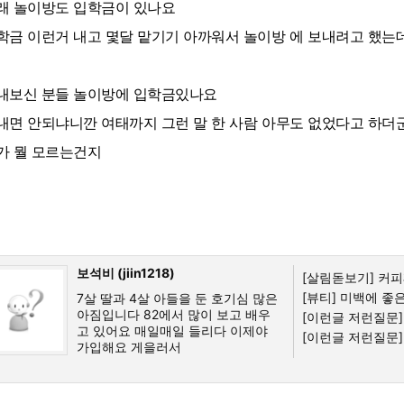
래 놀이방도 입학금이 있나요
학금 이런거 내고 몇달 맡기기 아까워서 놀이방 에 보내려고 했는
내보신 분들 놀이방에 입학금있나요
내면 안되냐니깐 여태까지 그런 말 한 사람 아무도 없었다고 하더
가 뭘 모르는건지
보석비 (jiin1218)
[살림돋보기]
커피
[뷰티]
미백에 좋은
7살 딸과 4살 아들을 둔 호기심 많은
아짐입니다 82에서 많이 보고 배우
[이런글 저런질문]
고 있어요 매일매일 들리다 이제야
[이런글 저런질문]
가입해요 게을러서