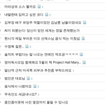
마라샹궈 소스 뭘까요
1
1
내딸한테 입히고 싶은 코디
0
2
김부장 배구 유망주 역할이었던 김남훈 남돌이었네요
9
AI가 되묻는다: 당신이 믿던 세계는 정말 존재했는가
8
현시각 제일 부러운 이모 선재스님 음식 먹는 이창섭
7
수영복 질문..
6
2
솔직히 부럽다는 말 나오는 연예인 역조공ㅋㅋㅋㅋ
5
영어독서모임 함께해요 5월의 책 Project Hail Mary..
4
발산역 근처 마곡쪽 피부과 추천좀 부탁드려요
3
1
범인은 대표님
2
2
음식에서 나왔어요
1
2
무속인도 세금내나요?
0
2
줌인줌아웃에 사진 몇장까지 올릴 수 있나요
9