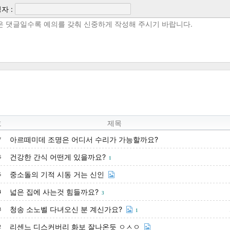
자 :
호
제목
아르떼미데 조명은 어디서 수리가 가능할까요?
7
건강한 간식 어떤게 있을까요?
6
1
중소돌의 기적 시동 거는 신인
5
넓은 집에 사는것 힘들까요?
4
3
청송 소노벨 다녀오신 분 계신가요?
3
1
리센느 디스커버리 화보 잘나온듯 ㅇㅅㅇ
2