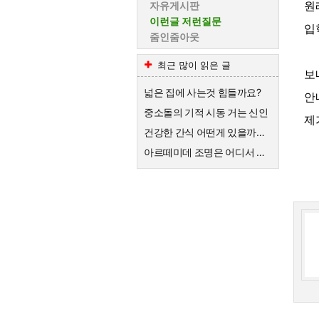
원
자유게시판
이런글 저런질문
입
줌인줌아웃
최근 많이 읽은 글
보
넓은 집에 사는것 힘들까요?
안
중소돌의 기적 시동 거는 신인
제
건강한 간식 어떤게 있을까요?
아르떼미데 조명은 어디서 수리가 가능할까요?