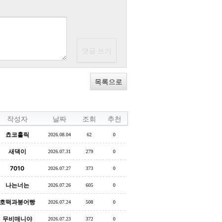
목록으로
작성자
날짜
조회
추천
쵸코홀릭
2026.08.04
62
0
새댁이
2026.07.31
279
0
7010
2026.07.27
373
0
나는너는
2026.07.26
605
0
호떡과붕어빵
2026.07.24
508
0
무비매니야
2026.07.23
372
0