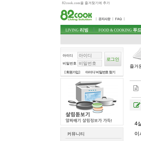
82cook.com을 즐겨찾기에 추가
목차
주메뉴 바로가기
컨텐츠 바로가기
검색 바로가기
주메뉴
리빙
푸드
로그인 바로가기
LIVING
FOOD & COOKING
아이디
비밀번호
즐거운
[ 회원가입 ]
아이디/ 비밀번호 찾기
4
이
커뮤니티