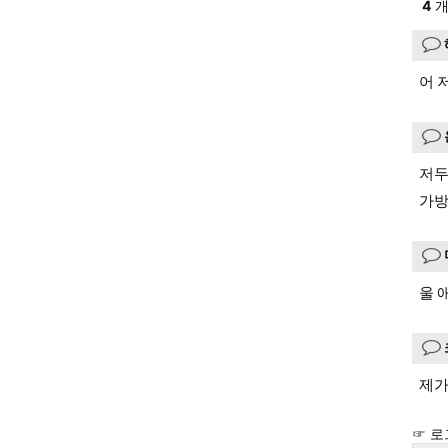
4
개
어 
저두
가방
울 
제가
☞ 로