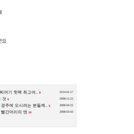
데
군요
찌꺼기 핫팩 최고여..
2014-01-17
8
 것
2008-11-22
6
경주에 오시려는 분들께..
2008-04-25
6
빨간머리의 앤
2008-03-03
10