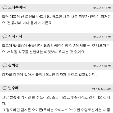
모래주머니
'04.7.21 9:44 PM
일단 애프터 선 로션을 바르세요. 바르면 차츰 차츰 피부가 진정이 되거든
요. 전 휴가때 마다 챙겨 가거든요.
지나가다..
'04.7.21 9:44 PM
알로에 젤(겔?)이 좋습니다. 요즘 바세린이랑 참존에서도 싼 것 나오거든
요. 저희집 식구들 썬번에는 이것보다 효과본 것 없어요.
김혜경
'04.7.21 9:53 PM
감자를 강판에 갈아서 붙이세요...전 감자가 특효로 알고있는데...
빈수레
'04.7.22 12:11 AM
그냥 빨갛게 익기만 한 정도라면, 조금 따갑고 후끈거리고 간지러울 겁니
다.
그 정도라면 감자든 오이든(우리는 오이파~, ^^;;;) 썬 수딩로션이건 다 좋