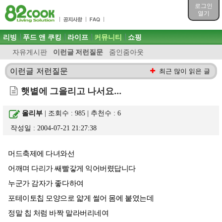
목차
로그인
주메뉴 바로가기
열기
컨텐츠 바로가기
검색 바로가기
주메뉴
리빙
푸드 앤 쿠킹
라이프
커뮤니티
쇼핑
로그인 바로가기
자유게시판
이런글 저런질문
줌인줌아웃
이런글 저런질문
최근 많이 읽은 글
햇볕에 그을리고 나서요...
올리부
| 조회수 : 985 | 추천수 :
6
작성일 : 2004-07-21 21:27:38
머드축제에 다녀와선
어깨며 다리가 쌔빨갛게 익어버렸답니다
누군가 감자가 좋다하여
포테이토칩 모양으로 얇게 썰어 몸에 붙였는데
정말 칩 처럼 바짝 말라버리네여