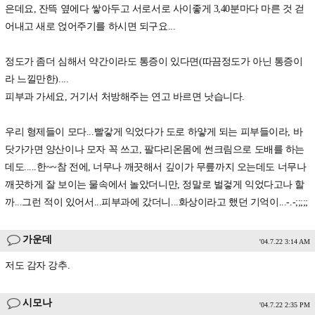
은데요, 잔뜩 옆에다 쌓아두고 서로서로 사이좋게 3,40분마다 마른 것 걷
어내고 새로 얹어주기를 하시면 되구요...
정도가 좀더 심해서 약간이라도 통증이 있다면(따끔정도가 아닌 통증이
라 느낄만한)....
피부과 가세요, 거기서 처방해주는 연고 바르면 낫습니다.
우리 형제들이 모다...빨갛게 익었다가 도로 하얗게 되는 피부들이라, 바
닷가가면 양산이나 모자 꼭 쓰고, 팔다리온몸에 썬크림으로 도배를 하는
데도.....한~~참 전에, 너무나 깨끗해서 깊이가 무릎까지 오는데도 너무나
깨끗하게 잘 보이는 물속에서 놀았더니만, 정말로 벌겋게 익었다고나 할
까...그런 적이 있어서...피부과에 갔더니...화상이라고 했던 기억이...-.-;;;;;
가운데
'04.7.22 3:14 AM
저도 감자 강추.
시모나
'04.7.22 2:35 PM