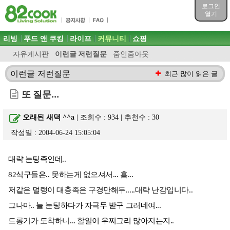
목차
로그인
주메뉴 바로가기
열기
컨텐츠 바로가기
검색 바로가기
주메뉴
리빙
푸드 앤 쿠킹
라이프
커뮤니티
쇼핑
로그인 바로가기
자유게시판
이런글 저런질문
줌인줌아웃
이런글 저런질문
최근 많이 읽은 글
또 질문...
오래된 새댁 ^^a
| 조회수 : 934 | 추천수 :
30
작성일 : 2004-06-24 15:05:04
대략 눈팅족인데..
82식구들은.. 못하는게 없으셔서... 흠...
저같은 덜랭이 대충족은 구경만해두.....대략 난감입니다..
그나마.. 늘 눈팅하다가 자극두 받구 그러네여...
드롱기가 도착하니... 할일이 우찌그리 많아지는지..