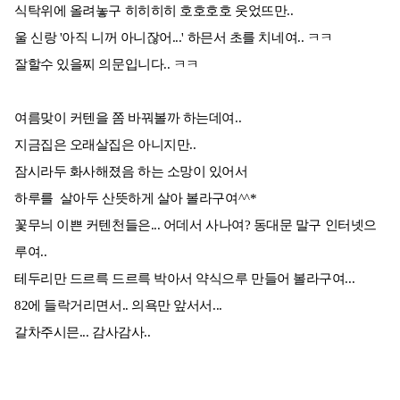
식탁위에 올려놓구 히히히히 호호호호 웃었뜨만..
울 신랑 '아직 니꺼 아니잖어...' 하믄서 초를 치네여.. ㅋㅋ
잘할수 있을찌 의문입니다.. ㅋㅋ
여름맞이 커텐을 쫌 바꿔볼까 하는데여..
지금집은 오래살집은 아니지만..
잠시라두 화사해졌음 하는 소망이 있어서
하루를 살아두 산뜻하게 살아 볼라구여^^*
꽃무늬 이쁜 커텐천들은... 어데서 사나여? 동대문 말구 인터넷으
루여..
테두리만 드르륵 드르륵 박아서 약식으루 만들어 볼라구여...
82에 들락거리면서.. 의욕만 앞서서...
갈차주시믄... 감사감사..