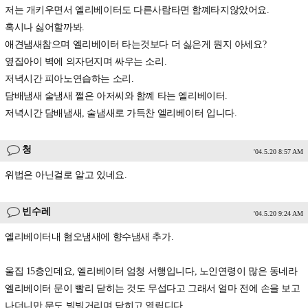
저는 개키우면서 엘리베이터도 다른사람타면 함꼐타지않았어요.
혹시나 싫어할까봐.
애견냄새참으며 엘리베이터 타는것보다 더 싫은게 뭔지 아세요?
옆집아이 벽에 의자던지며 싸우는 소리.
저녁시간 피아노연습하는 소리.
담배냄새 술냄새 쩔은 아저씨와 함꼐 타는 엘리베이터.
저녁시간 담배냄새, 술냄새로 가득찬 엘리베이터 입니다.
청
'04.5.20 8:57 AM
위법은 아닌걸로 알고 있네요.
빈수레
'04.5.20 9:24 AM
엘리베이터내 혐오냄새에 향수냄새 추가.
울집 15층인데요, 엘리베이터 엄청 서행입니다, 노인연령이 많은 동네라
엘리베이터 문이 빨리 닫히는 것도 무섭다고 그래서 얼마 전에 손을 보고
나더니만 문도 빌빌거리며 닫히고 열립디다.