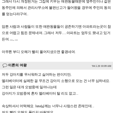
그래서 다시 개정된거는 그집에 키우는 애완동물때문에 옆주민이나 같은
동주민에 의해서 관리사무소에 불편신고가 들어왔을 경우에 주민의 동의
를 얻는다라구여..
암튼 사람과 사람들이 또한 애완동물들이 공존하기엔 아파트라는곳이 참
으로 어렵고 힘든 문제네여..그래서 저두.....아파트는 엄두도 못내고 있거
든여.ㅡ,.ㅡ
아무튼 부디 오해가 빨리 풀어지셨으면 좋겠네여.
이론의 여왕
'04.5.20 10:09 AM
저두 강아지를 무서워하고 싫어하는 편이지만,
엘리베이터에 실례한 걸 무조건 강아지 소행으로 모는 건 너무 심하네요.
그런 일은 대개 오밤중에 일어나는데
강아지가 오밤중에 혼자 엘리베이터 탈 리도 없고...
속상하셔서 어떡해요. luna님께는 너무나 사랑스런 존재인데...
저도 빨리 오해도 풀리길 바랄게요.