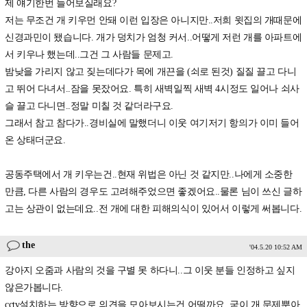
제 얘기한번 들어보실래요?
저는 무조건 개 키우먼 안돼 이런 입장은 아니지만..저희 윗집의 개때문에
신경과민이 됐습니다. 개가 덩치가 엄청 커서..어떻게 저런 개를 아파트에
서 키우나 했는데..그건 그 사람들 문제고.
밤낮을 가리지 않고 짖는데다가 목에 개끈을 (쇠로 된것) 질질 끌고 다니
고 뛰어 다녀서..잠을 못잤어요. 특히 새벽일찍 새벽 4시정도 일어나 쇠사
슬 끌고 다니면..정말 미칠 것 같더라구요.
그래서 참고 참다가..경비실에 말했더니 이웃 여기저기 항의가 이미 들어
온 상태더군요.
공동주택에서 개 키우는건..현재 위법은 아닌 것 같지만..나에게 소중한
만큼, 다른 사람의 경우도 고려해주었으면 좋겠어요..물론 님이 쓰신 글하
고는 상관이 없는데요..전 개에 대한 피해의식이 있어서 이렇게 써봅니다.
the
'04.5.20 10:52 AM
강아지 오줌과 사람의 것을 구별 못 하다니..그 이웃 분들 인정하고 싶지
않은가봅니다.
cctv설치하는 방향으로 의견을 모아보시는건 어떨까요..굳이 개 문제뿐아