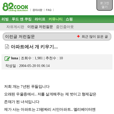
목차
로그인
주메뉴 바로가기
열기
컨텐츠 바로가기
검색 바로가기
주메뉴
리빙
푸드 앤 쿠킹
라이프
커뮤니티
쇼핑
로그인 바로가기
자유게시판
이런글 저런질문
줌인줌아웃
이런글 저런질문
최근 많이 읽은 글
아파트에서 개 키우기...
luna
| 조회수 : 1,981 | 추천수 :
10
작성일 : 2004-05-20 01:06:14
저희 개는 7년된 푸들입니다
오래된 우울증에서.. 저를 살게해주는 제 벗이고 형제같은
존재가 된 녀석입니다
제가 사는 아파트는 23평짜리 서민아파트.. 엘리베이터엔