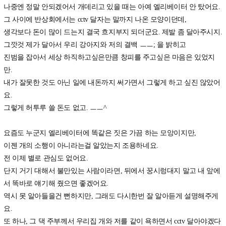
나중엔 정말 안되겠어서 개데리고 있을 때는 아예 엘리베이터 안 탔어요.
그 사이에 반상회에서는 cctv 달자는 말까지 나온 모양이던데,
생각보다 돈이 많이 드는지 결국 흐지부지 되더군요. 제발 좀 달아주시지.
그깟것 제가 달아서 우리 강아지와 저의 결백 ㅡㅡ; 을 밝히고
진범을 잡아서 세상 하직하고싶은만큼 창피를 주고싶은 마음은 있었지
만.
내가 잘못한 것도 아닌 일에 내돈까지 써가면서 그렇게 하고 싶진 않았어
요.
그렇게 허투루 쓸 돈도 없고. ㅡㅡ^
요즘도 누군지 엘리베이터에 똑같은 짓은 가끔 하는 모앙이지만,
이젠 개의 소행이 아니라는걸 알았는지 조용하네요.
전 이제 별로 관심도 없어요.
단지 거기 대해서 불만있는 사람이라면, 뒤에서 꿍시렁대지 말고 내 앞에
서 똑바로 얘기해 줬으면 좋겠어요.
역시 못 알아들을건 뻔하지만, 그래도 다시한번 잘 알아듣게 설명해주게
요.
또 하나, 그 댁 주부께서 우리집 개와 저를 같이 욕하면서 cctv 달아야겠다