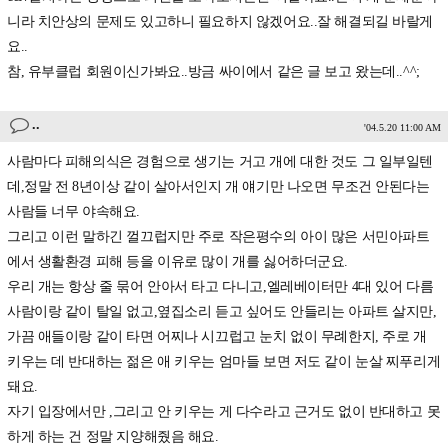
니라 치안상의 문제도 있고하니 필요하지 않겠어요..잘 해결되길 바랄게
요..
참, 유부클럽 회원이신가봐요..방금 싸이에서 같은 글 보고 왔는데..^^;
..
'04.5.20 11:00 AM
사람마다 피해의식은 경험으로 생기는 거고 개에 대한 것도 그 일부일텐
데,정말 전 8년이상 같이 살아서인지 개 얘기만 나오면 무조건 안된다는
사람들 너무 야속해요.
그리고 이런 말하긴 껄끄럽지만 주로 작은평수의 아이 많은 서민아파트
에서 생활환경 피해 등을 이유로 많이 개를 싫어하더군요.
우리 개는 항상 줄 묶어 안아서 타고 다니고,엘레베이터만 4대 있어 다름
사람이랑 같이 탈일 없고,옆집소리 듣고 싶어도 안들리는 아파트 살지만,
가끔 애들이랑 같이 타면 어찌나 시끄럽고 눈치 없이 무례한지, 주로 개
키우는 데 반대하는 젊은 애 키우는 엄마들 보면 저도 같이 눈살 찌푸리게
돼요.
자기 입장에서만 ,그리고 안 키우는 게 다수라고 근거도 없이 반대하고 못
하게 하는 건 정말 지양해줬음 해요.