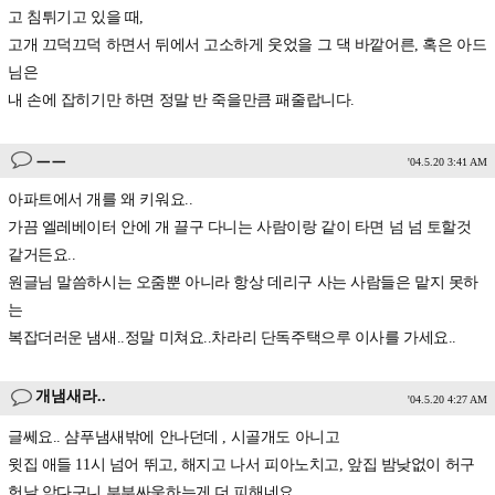
고 침튀기고 있을 때,
고개 끄덕끄덕 하면서 뒤에서 고소하게 웃었을 그 댁 바깥어른, 혹은 아드
님은
내 손에 잡히기만 하면 정말 반 죽을만큼 패줄랍니다.
ㅡㅡ
'04.5.20 3:41 AM
아파트에서 개를 왜 키워요..
가끔 엘레베이터 안에 개 끌구 다니는 사람이랑 같이 타면 넘 넘 토할것
같거든요..
원글님 말씀하시는 오줌뿐 아니라 항상 데리구 사는 사람들은 맡지 못하
는
복잡더러운 냄새..정말 미쳐요..차라리 단독주택으루 이사를 가세요..
개냄새라..
'04.5.20 4:27 AM
글쎄요.. 샴푸냄새밖에 안나던데 , 시골개도 아니고
윗집 애들 11시 넘어 뛰고, 해지고 나서 피아노치고, 앞집 밤낮없이 허구
헌날 악다구니 부부싸움하는게 더 피해네요.