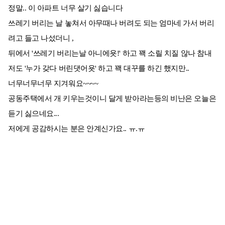
정말.. 이 아파트 너무 살기 싫습니다
쓰레기 버리는 날 놓쳐서 아무때나 버려도 되는 엄마네 가서 버리
려고 들고 나섰더니 ,
뒤에서 '쓰레기 버리는날 아니에욧!' 하고 꽥 소릴 치질 않나 참내
저도 '누가 갖다 버린댓어욧' 하고 꽥 대꾸를 하긴 했지만..
너무너무너무 지겨워요~~~~
공동주택에서 개 키우는것이니 달게 받아라는등의 비난은 오늘은
듣기 싫으네요...
저에게 공감하시는 분은 안계신가요.. ㅠ.ㅠ