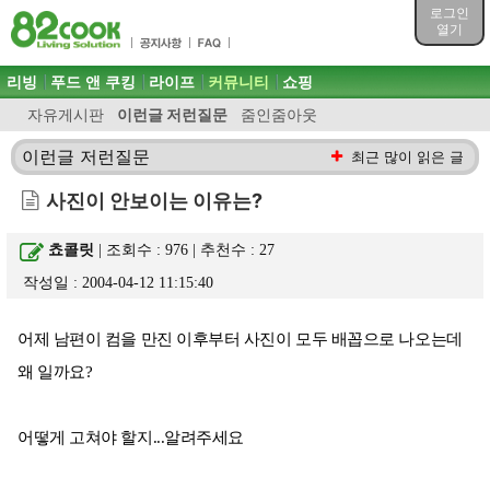
목차
로그인
주메뉴 바로가기
열기
컨텐츠 바로가기
검색 바로가기
주메뉴
리빙
푸드 앤 쿠킹
라이프
커뮤니티
쇼핑
로그인 바로가기
자유게시판
이런글 저런질문
줌인줌아웃
이런글 저런질문
최근 많이 읽은 글
사진이 안보이는 이유는?
쵸콜릿
| 조회수 : 976 | 추천수 :
27
작성일 : 2004-04-12 11:15:40
어제 남편이 컴을 만진 이후부터 사진이 모두 배꼽으로 나오는데
왜 일까요?
어떻게 고쳐야 할지...알려주세요